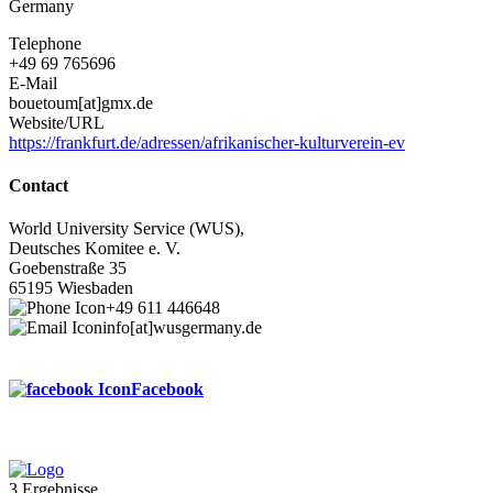
Germany
Telephone
+49 69 765696
E-Mail
bouetoum[at]gmx.de
Website/URL
https://frankfurt.de/adressen/afrikanischer-kulturverein-ev
Contact
World University Service (WUS),
Deutsches Komitee e. V.
Goebenstraße 35
65195 Wiesbaden
+49 611 446648
info[at]wusgermany.de
Facebook
3 Ergebnisse