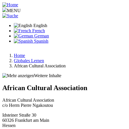
Skip
to
MENU
main
content
English
French
German
Spanish
Home
Globales Lernen
Breadcrumb
African Cultural Association
Weitere Inhalte
African Cultural Association
African Cultural Association
c/o Herrn Pierre Ngakoutou
Idsteiner Straße 30
60326
Frankfurt am Main
Hessen