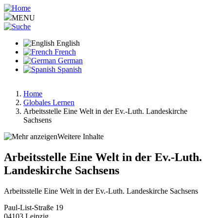
Skip
to
MENU
main
content
English
French
German
Spanish
Home
Globales Lernen
Breadcrumb
Arbeitsstelle Eine Welt in der Ev.-Luth. Landeskirche
Sachsens
Weitere Inhalte
Arbeitsstelle Eine Welt in der Ev.-Luth.
Landeskirche Sachsens
Arbeitsstelle Eine Welt in der Ev.-Luth. Landeskirche Sachsens
Paul-List-Straße 19
04103
Leipzig