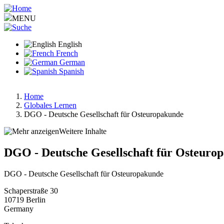
Skip
to
MENU
main
content
English
French
German
Spanish
Home
Globales Lernen
Breadcrumb
DGO - Deutsche Gesellschaft für Osteuropakunde
Weitere Inhalte
DGO - Deutsche Gesellschaft für Osteuro
DGO - Deutsche Gesellschaft für Osteuropakunde
Schaperstraße 30
10719
Berlin
Germany