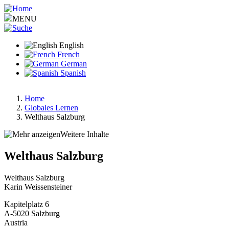
Skip
to
MENU
main
content
English
French
German
Spanish
Home
Globales Lernen
Breadcrumb
Welthaus Salzburg
Weitere Inhalte
Welthaus Salzburg
Welthaus Salzburg
Karin Weissensteiner
Kapitelplatz 6
A-5020
Salzburg
Austria