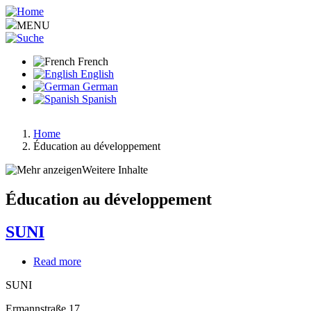
Aller
au
MENU
contenu
principal
French
English
German
Spanish
Home
Éducation au développement
Fil
d'Ariane
Weitere Inhalte
Éducation au développement
SUNI
Read more
about
SUNI
SUNI
Ermannstraße 17