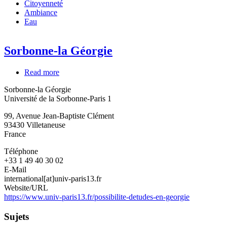
Citoyenneté
Ambiance
Eau
Sorbonne-la Géorgie
Read more
about
Sorbonne-
Sorbonne-la Géorgie
la
Université de la Sorbonne-Paris 1
Géorgie
99, Avenue Jean-Baptiste Clément
93430
Villetaneuse
France
Téléphone
+33 1 49 40 30 02
E-Mail
international[at]univ-paris13.fr
Website/URL
https://www.univ-paris13.fr/possibilite-detudes-en-georgie
Sujets