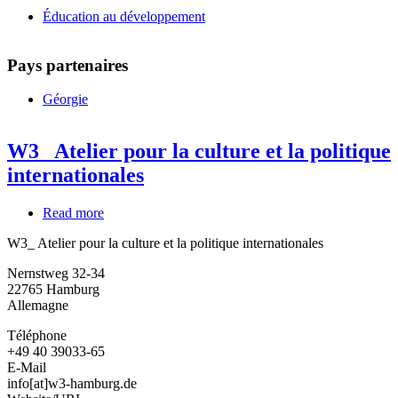
Éducation au développement
Pays partenaires
Géorgie
W3_ Atelier pour la culture et la politique
internationales
Read more
about
W3_
W3_ Atelier pour la culture et la politique internationales
Atelier
pour
Nernstweg 32-34
la
22765
Hamburg
culture
Allemagne
et
la
Téléphone
politique
+49 40 39033-65
internationales
E-Mail
info[at]w3-hamburg.de