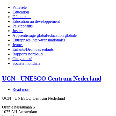
Pauvreté
Education
Démocratie
Éducation au développement
Paix/conflits
Justice
Apprentissage global/education globale
Entreprises inter-/transnationales
Jeunes
Enfants/Droit des enfants
Rapports nord-sud
Citoyenneté
Société mondiale
UCN - UNESCO Centrum Nederland
Read more
about
UCN
UCN - UNESCO Centrum Nederland
-
UNESCO
Oranje nassaulaan 5
Centrum
1075 AH
Amsterdam
Nederland