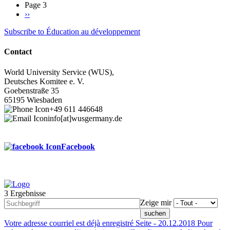
page
Page 3
Pagination
Next
››
page
Subscribe to Éducation au développement
Contact
World University Service (WUS),
Deutsches Komitee e. V.
Goebenstraße 35
65195 Wiesbaden
+49 611 446648
info[at]wusgermany.de
Facebook
3 Ergebnisse
Footer
Zeige mir
menu
Votre adresse courriel est déjà enregistré
Seite -
20.12.2018
Pour