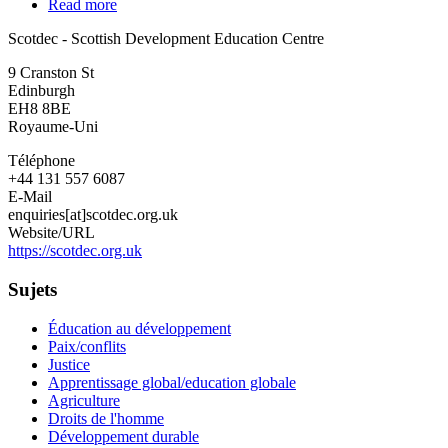
Read more
about
Scotdec
Scotdec - Scottish Development Education Centre
-
Scottish
9 Cranston St
Development
Edinburgh
Education
EH8 8BE
Centre
Royaume-Uni
Téléphone
+44 131 557 6087
E-Mail
enquiries[at]scotdec.org.uk
Website/URL
https://scotdec.org.uk
Sujets
Éducation au développement
Paix/conflits
Justice
Apprentissage global/education globale
Agriculture
Droits de l'homme
Développement durable