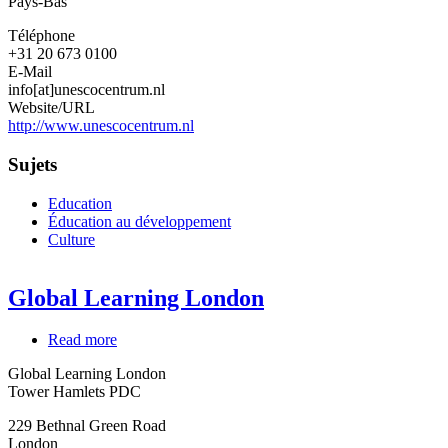
Pays-Bas
Téléphone
+31 20 673 0100
E-Mail
info[at]unescocentrum.nl
Website/URL
http://www.unescocentrum.nl
Sujets
Education
Éducation au développement
Culture
Global Learning London
Read more
about
Global
Global Learning London
Learning
Tower Hamlets PDC
London
229 Bethnal Green Road
London