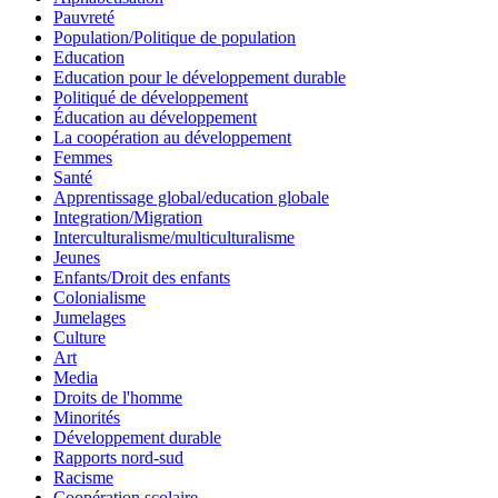
Pauvreté
Population/Politique de population
Education
Education pour le développement durable
Politiqué de développement
Éducation au développement
La coopération au développement
Femmes
Santé
Apprentissage global/education globale
Integration/Migration
Interculturalisme/multiculturalisme
Jeunes
Enfants/Droit des enfants
Colonialisme
Jumelages
Culture
Art
Media
Droits de l'homme
Minorités
Développement durable
Rapports nord-sud
Racisme
Coopération scolaire