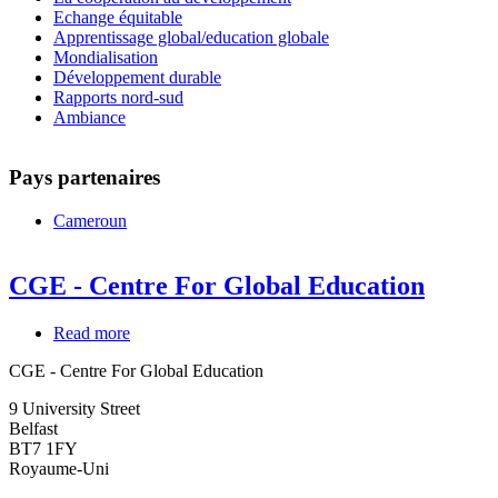
Echange équitable
Apprentissage global/education globale
Mondialisation
Développement durable
Rapports nord-sud
Ambiance
Pays partenaires
Cameroun
CGE - Centre For Global Education
Read more
about
CGE
CGE - Centre For Global Education
-
Centre
9 University Street
For
Belfast
Global
BT7 1FY
Education
Royaume-Uni