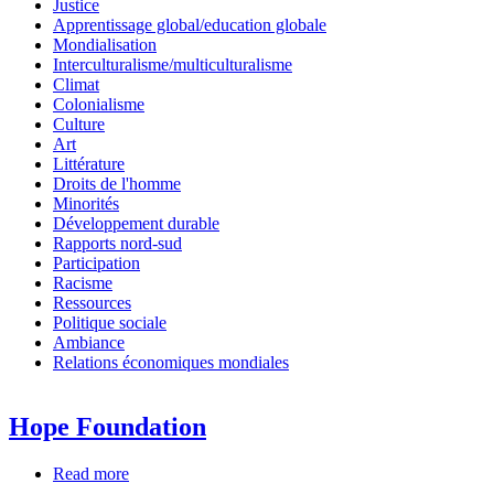
Justice
Apprentissage global/education globale
Mondialisation
Interculturalisme/multiculturalisme
Climat
Colonialisme
Culture
Art
Littérature
Droits de l'homme
Minorités
Développement durable
Rapports nord-sud
Participation
Racisme
Ressources
Politique sociale
Ambiance
Relations économiques mondiales
Hope Foundation
Read more
about
Hope