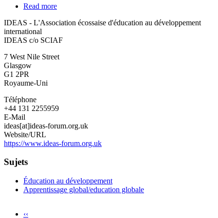
Read more
about
IDEAS
IDEAS - L'Association écossaise d'éducation au développement
-
international
L'Association
IDEAS c/o SCIAF
écossaise
d'éducation
7 West Nile Street
au
Glasgow
développement
G1 2PR
international
Royaume-Uni
Téléphone
+44 131 2255959
E-Mail
ideas[at]ideas-forum.org.uk
Website/URL
https://www.ideas-forum.org.uk
Sujets
Éducation au développement
Apprentissage global/education globale
Previous
‹‹