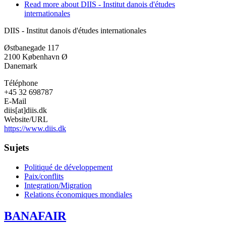
Read more
about DIIS - Institut danois d'études
internationales
DIIS - Institut danois d'études internationales
Østbanegade 117
2100
København Ø
Danemark
Téléphone
+45 32 698787
E-Mail
diis[at]diis.dk
Website/URL
https://www.diis.dk
Sujets
Politiqué de développement
Paix/conflits
Integration/Migration
Relations économiques mondiales
BANAFAIR