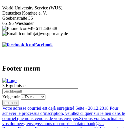
World University Service (WUS),
Deutsches Komitee e. V.
Goebenstraße 35
65195 Wiesbaden
+49 611 446648
info[at]wusgermany.de
Facebook
Footer menu
3 Ergebnisse
Zeige mir
Votre adresse courriel est déjà enregistré
Seite -
20.12.2018
Pour
achever le processus d’inscription, veuillez cliquer sur le lien dans le
courriel que nous venons de vous envoyer.Si vous voulez actualiser
vos donnèes, envoyez-nous un courriel à datenbank@…