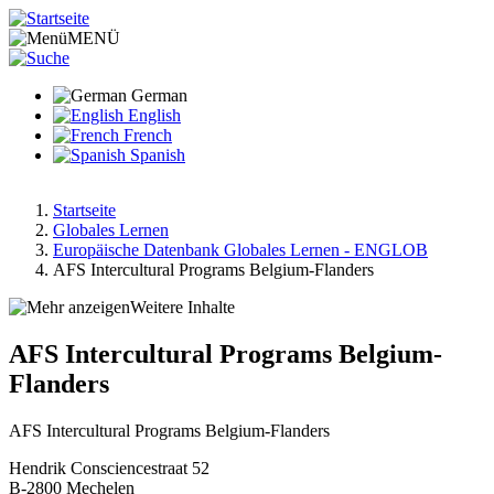
Direkt
zum
MENÜ
Inhalt
German
English
French
Spanish
Startseite
Globales Lernen
Pfadnavigation
Europäische Datenbank Globales Lernen - ENGLOB
AFS Intercultural Programs Belgium-Flanders
Weitere Inhalte
AFS Intercultural Programs Belgium-
Flanders
AFS Intercultural Programs Belgium-Flanders
Hendrik Consciencestraat 52
B-2800
Mechelen