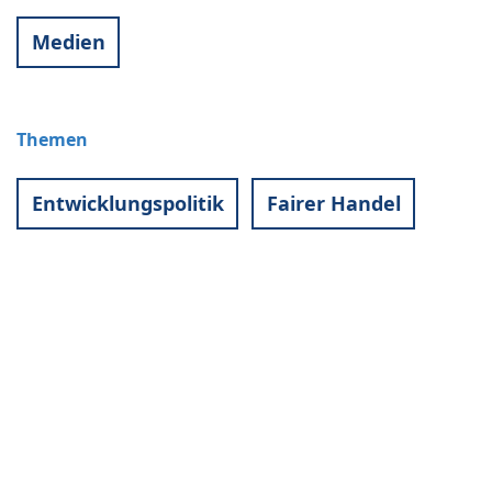
Medien
Themen
Entwicklungspolitik
Fairer Handel
Kontakt
World University Service (WUS),
Deutsches Komitee e. V.
Goebenstraße 35
65195 Wiesbaden