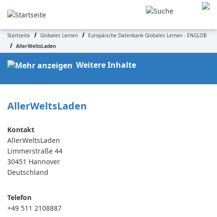
Direkt
zum
Inhalt
Startseite
Globales Lernen
Europäische Datenbank Globales Lernen - ENGLOB
Pfadnavigation
AllerWeltsLaden
Weitere Inhalte
AllerWeltsLaden
AllerWeltsLaden
Limmerstraße 44
30451
Hannover
Deutschland
Telefon
+49 511 2108887