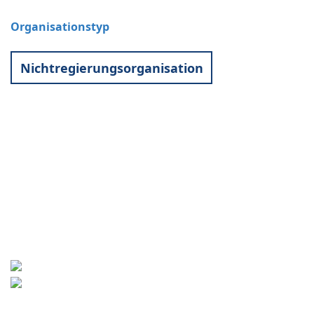
Organisationstyp
Nichtregierungsorganisation
Kontakt
World University Service (WUS),
Deutsches Komitee e. V.
Goebenstraße 35
65195 Wiesbaden
+49 611 446648
info[at]wusgermany.de