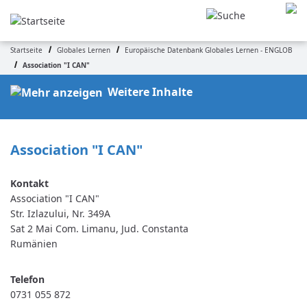
Direkt
zum
Inhalt
Startseite
Globales Lernen
Europäische Datenbank Globales Lernen - ENGLOB
Pfadnavigation
Association "I CAN"
Weitere Inhalte
Association "I CAN"
Association "I CAN"
Str. Izlazului, Nr. 349A
Sat 2 Mai
Com. Limanu, Jud. Constanta
Rumänien
Telefon
0731 055 872