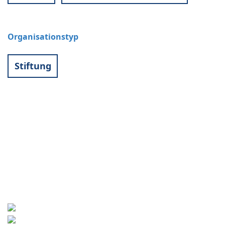
Organisationstyp
Stiftung
Kontakt
World University Service (WUS),
Deutsches Komitee e. V.
Goebenstraße 35
65195 Wiesbaden
+49 611 446648
info[at]wusgermany.de