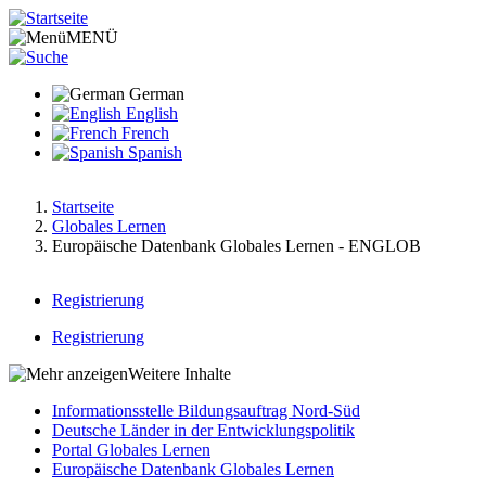
Direkt
zum
MENÜ
Inhalt
German
English
French
Spanish
Startseite
Globales Lernen
Pfadnavigation
Europäische Datenbank Globales Lernen - ENGLOB
Registrierung
Main
Registrierung
menu
Hauptnavigation
Weitere Inhalte
v2
Informationsstelle Bildungsauftrag Nord-Süd
Deutsche Länder in der Entwicklungspolitik
Hauptnavigation-
Portal Globales Lernen
deepest
Europäische Datenbank Globales Lernen