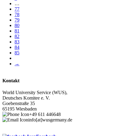
Seite
…
Seite
77
Seite
78
Seite
79
Seite
80
Seite
81
Aktuelle
82
Seite
Seite
83
Seite
84
Seite
85
Letzte
Seite
Nächste
→
Seite
Kontakt
World University Service (WUS),
Deutsches Komitee e. V.
Goebenstraße 35
65195 Wiesbaden
+49 611 446648
info[at]wusgermany.de