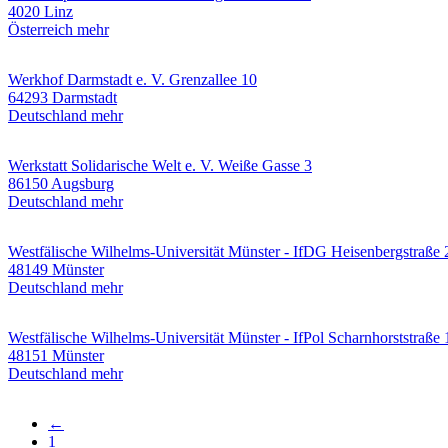
4020 Linz
Österreich
mehr
Werkhof Darmstadt e. V.
Grenzallee 10
64293 Darmstadt
Deutschland
mehr
Werkstatt Solidarische Welt e. V.
Weiße Gasse 3
86150 Augsburg
Deutschland
mehr
Westfälische Wilhelms-Universität Münster - IfDG
Heisenbergstraße 
48149 Münster
Deutschland
mehr
Westfälische Wilhelms-Universität Münster - IfPol
Scharnhorststraße 
48151 Münster
Deutschland
mehr
Vorherige
←
Seite
Erste
1
Seitennummerierung