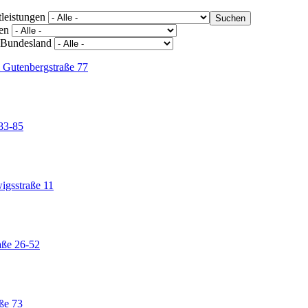
tleistungen
en
Bundesland
Gutenbergstraße 77
83-85
igsstraße 11
aße 26-52
aße 73