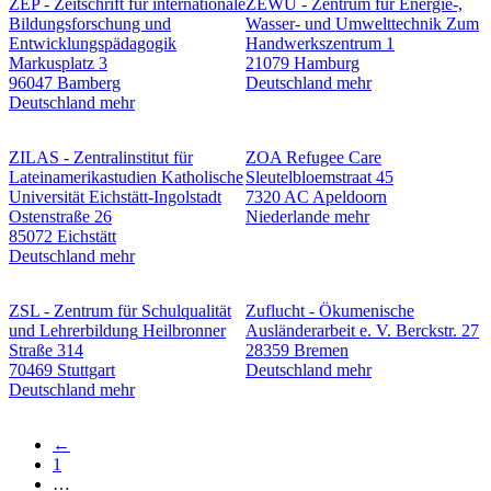
ZEP - Zeitschrift für internationale
ZEWU - Zentrum für Energie-,
Bildungsforschung und
Wasser- und Umwelttechnik
Zum
Entwicklungspädagogik
Handwerkszentrum 1
Markusplatz 3
21079 Hamburg
96047 Bamberg
Deutschland
mehr
Deutschland
mehr
ZILAS - Zentralinstitut für
ZOA Refugee Care
Lateinamerikastudien
Katholische
Sleutelbloemstraat 45
Universität Eichstätt-Ingolstadt
7320 AC Apeldoorn
Ostenstraße 26
Niederlande
mehr
85072 Eichstätt
Deutschland
mehr
ZSL - Zentrum für Schulqualität
Zuflucht - Ökumenische
und Lehrerbildung
Heilbronner
Ausländerarbeit e. V.
Berckstr. 27
Straße 314
28359 Bremen
70469 Stuttgart
Deutschland
mehr
Deutschland
mehr
Vorherige
←
Seite
Erste
1
Seitennummerierung
Seite
…