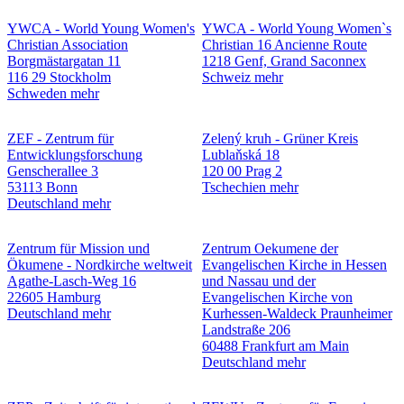
YWCA - World Young Women's
YWCA - World Young Women`s
Christian Association
Christian
16 Ancienne Route
Borgmästargatan 11
1218 Genf, Grand Saconnex
116 29 Stockholm
Schweiz
mehr
Schweden
mehr
ZEF - Zentrum für
Zelený kruh - Grüner Kreis
Entwicklungsforschung
Lublaňská 18
Genscherallee 3
120 00 Prag 2
53113 Bonn
Tschechien
mehr
Deutschland
mehr
Zentrum für Mission und
Zentrum Oekumene der
Ökumene - Nordkirche weltweit
Evangelischen Kirche in Hessen
Agathe-Lasch-Weg 16
und Nassau und der
22605 Hamburg
Evangelischen Kirche von
Deutschland
mehr
Kurhessen-Waldeck
Praunheimer
Landstraße 206
60488 Frankfurt am Main
Deutschland
mehr