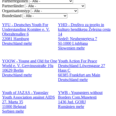
Partnerregionen
Partnerländer
Organisationstyp
Bundesland
YFU - Deutsches Youth For
YHD - Društvo za teorijo in
Understanding Komitee e. V.
kulturo hendikepa
Železna cesta
Oberaltenallee 6
14
22081 Hamburg
Sedež: Neubergerjeva 7
Deutschland
mehr
SI-1000 Ljubljana
Slowenien
mehr
YOOW - Young and Old for One
Youth Action For Peace
World e. V.
Gervinusstraße 19a
Deutschland
Löwengasse 27
10629 Berlin
Haus C
Deutschland
mehr
60385 Frankfurt am Main
Deutschland
mehr
Youth of JAZAS - Yugoslav
YWB - Youngsters without
Youth Association against AIDS
Borders
Com.Musetesti
27. Marta 35
1436 Jud. GORJ
11000 Belgrad
Rumänien
mehr
Serbien
mehr