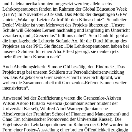
und Lateinamerika konnten umgesetzt werden; allein sechs
Lehrkooperationen fanden im Rahmen der Global Education Week
(GEW) im November 2019 statt. Das Motto der diesjährigen GEW
lautete „Wake up! Letzter Aufruf für den Klimaschutz“. Schulleiter
Detlef Winkler ist vom Mehrwert des Projekts überzeugt: „Unsere
Schule will Globales Lernen nachhaltig und langfristig im Unterricht
verankern, und „Grenzenlos“ hilft uns dabei“. Sein Dank für geht an
die impulsgebende Lehrerin Stefanie Ax, für die Durchführung des
Projektes an der PPC. Sie findet: „Die Lehrkooperationen haben bei
unseren Schülern für einen Aha-Effekt gesorgt, sie denken jetzt
mehr über ihren Konsum nach“.
Auch Abteilungsleiterin Simone Ohl bestätigt den Eindruck: „Das
Projekt trägt bei unseren Schülern zur Persönlichkeitsentwicklung
bei. Das Angebot von Grenzenlos schärft unser Schulprofil, wir
wollen die Zusammenarbeit mit Grenzenlos-Referent/-innen weiter
intensivieren“.
Anwesend bei der Zertifizierung waren die Grenzenlos-Aktiven
Wilson Artoro Hurtado Valencia (kolumbianischer Student der
Universität Kassel), Winfred Atori Wameyo (kenianische
Absolventin der Frankfurt School of Finance and Management) und
Chao Tan (chinesischer Promovend der Universität Kassel). Die
Ergebnisse der Lehrkooperationen im Rahmen der GEW wurden in
Form einer Poster-Ausstellung einer breiten Öffentlichkeit zugängig