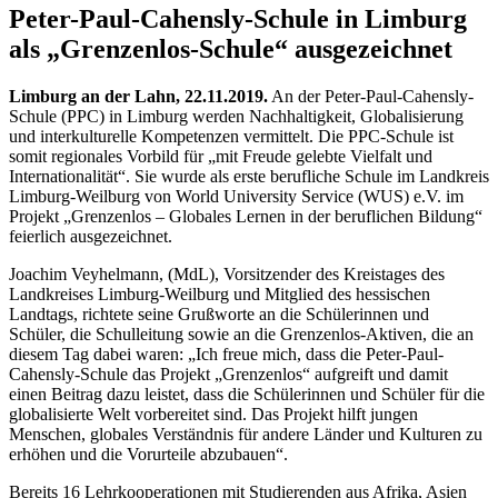
Peter-Paul-Cahensly-Schule in Limburg
als „Grenzenlos-Schule“ ausgezeichnet
Limburg an der Lahn, 22.11.2019.
An der Peter-Paul-Cahensly-
Schule (PPC) in Limburg werden Nachhaltigkeit, Globalisierung
und interkulturelle Kompetenzen vermittelt. Die PPC-Schule ist
somit regionales Vorbild für „mit Freude gelebte Vielfalt und
Internationalität“. Sie wurde als erste berufliche Schule im Landkreis
Limburg-Weilburg von World University Service (WUS) e.V. im
Projekt „Grenzenlos – Globales Lernen in der beruflichen Bildung“
feierlich ausgezeichnet.
Joachim Veyhelmann, (MdL), Vorsitzender des Kreistages des
Landkreises Limburg-Weilburg und Mitglied des hessischen
Landtags, richtete seine Grußworte an die Schülerinnen und
Schüler, die Schulleitung sowie an die Grenzenlos-Aktiven, die an
diesem Tag dabei waren: „Ich freue mich, dass die Peter-Paul-
Cahensly-Schule das Projekt „Grenzenlos“ aufgreift und damit
einen Beitrag dazu leistet, dass die Schülerinnen und Schüler für die
globalisierte Welt vorbereitet sind. Das Projekt hilft jungen
Menschen, globales Verständnis für andere Länder und Kulturen zu
erhöhen und die Vorurteile abzubauen“.
Bereits 16 Lehrkooperationen mit Studierenden aus Afrika, Asien