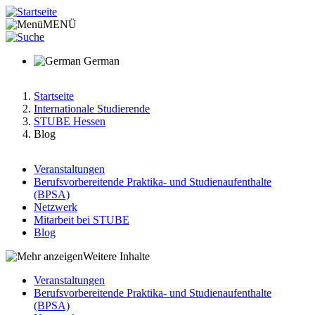
Direkt
zum
MENÜ
Inhalt
German
Startseite
Internationale Studierende
Pfadnavigation
STUBE Hessen
Blog
Veranstaltungen
Berufsvorbereitende Praktika- und Studienaufenthalte
Main
(BPSA)
menu
Netzwerk
Mitarbeit bei STUBE
v2
Blog
Weitere Inhalte
Veranstaltungen
Berufsvorbereitende Praktika- und Studienaufenthalte
Hauptnavigation-
(BPSA)