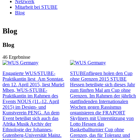
deepest
Netzwerk
Mitarbeit bei STUBE
Blog
Blog
Blog
46 Ergebnisse
Engagierte WUS/STUBE-
STUBEnfliegen holen den Cup
Praktikantin liest
Am Sonntag,
ohne Grenzen 2015
STUBE
den 12. April 2015, liest Muriel
Hessen beteiligte sich dieses Jahr
Mben, WUS-STUBE-
zum fünften Mal am Cup ohne
Praktikantin im Rahmen des
Grenzen. Im Rahmen der jährlich
Events NOUS (11.-12. April
stattfindenden Internationalen
2015) im Design- und
Wochen gegen Rassismus
Kunstverein PENG. An dem
organisieren die FRAPORT
Event beteiligt sich auch das
Skyliners mit Unterstützung von
Afrika Musik Archiv der
Lotto Hessen das
Ethnologie der Johannes-
Basketballturnier Cup ohne
Gutenberg-Universität Mainz.
Grenzen, das für Toleranz und