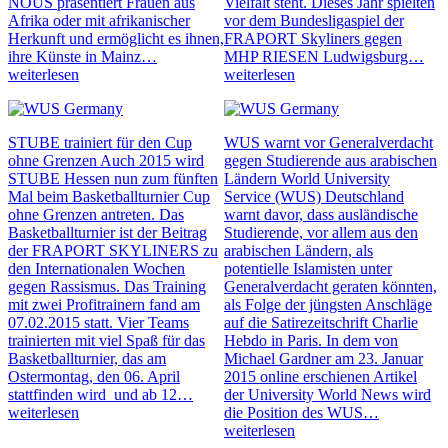
NOUS präsentiert Frauen aus
Vielfalt steht. Dieses Jahr spielten
Afrika oder mit afrikanischer
vor dem Bundesligaspiel der
Herkunft und ermöglicht es ihnen,
FRAPORT Skyliners gegen
ihre Künste in Mainz…
MHP RIESEN Ludwigsburg…
weiterlesen
weiterlesen
STUBE trainiert für den Cup
WUS warnt vor Generalverdacht
ohne Grenzen
Auch 2015 wird
gegen Studierende aus arabischen
STUBE Hessen nun zum fünften
Ländern
World University
Mal beim Basketballturnier Cup
Service (WUS) Deutschland
ohne Grenzen antreten. Das
warnt davor, dass ausländische
Basketballturnier ist der Beitrag
Studierende, vor allem aus den
der FRAPORT SKYLINERS zu
arabischen Ländern, als
den Internationalen Wochen
potentielle Islamisten unter
gegen Rassismus. Das Training
Generalverdacht geraten könnten,
mit zwei Profitrainern fand am
als Folge der jüngsten Anschläge
07.02.2015 statt. Vier Teams
auf die Satirezeitschrift Charlie
trainierten mit viel Spaß für das
Hebdo in Paris. In dem von
Basketballturnier, das am
Michael Gardner am 23. Januar
Ostermontag, den 06. April
2015 online erschienen Artikel
stattfinden wird und ab 12…
der University World News wird
weiterlesen
die Position des WUS…
weiterlesen