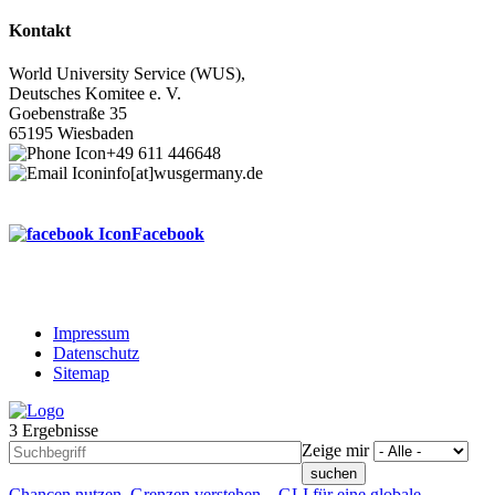
Kontakt
World University Service (WUS),
Deutsches Komitee e. V.
Goebenstraße 35
65195 Wiesbaden
+49 611 446648
info[at]wusgermany.de
Facebook
Impressum
Datenschutz
Footer
Sitemap
menu
3 Ergebnisse
Zeige mir
Chancen nutzen, Grenzen verstehen – GLI für eine globale