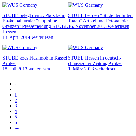
STUBE belegt den 2. Platz beim
STUBE bei den "Studentenfutter-
Basketballturnier "Cup ohne
Tagen"
Artikel und Fotogalerie
Grenzen"
Pressemeldung STUBE
16. November 2013
weiterlesen
Hessen
13. April 2014
weiterlesen
STUBE goes Flashmob in Kassel
STUBE Hessen in deutsch-
Artikel
chinesischer Zeitung
Artikel
18. Juli 2013
weiterlesen
1. März 2013
weiterlesen
Vorherige
←
Seite
Erste
Seitennummerierung
Seite
Seite
1
Seite
2
Seite
3
Seite
4
Aktuelle
5
Seite
Seite
6
Nächste
→
Seite