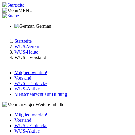
Direkt
zum
MENÜ
Inhalt
German
Startseite
WUS-Verein
Pfadnavigation
WUS-Heute
WUS - Vorstand
Mitglied werden!
Vorstand
Main
WUS - Einblicke
menu
WUS-Aktive
Menschenrecht auf Bildung
v2
Weitere Inhalte
Mitglied werden!
Vorstand
Hauptnavigation-
WUS - Einblicke
deepest
WUS-Aktive