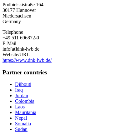
Podbielskistraße 164
30177
Hannover
Niedersachsen
Germany
Telephone
+49 511 696872-0
E-Mail
info[at]dnk-lwb.de
Website/URL
https://www.dnk-lwb.de/
Partner countries
Djibouti
Iraq
Jordan
Colombia
Laos
Mauritania
Nepal
Somalia
Sudan