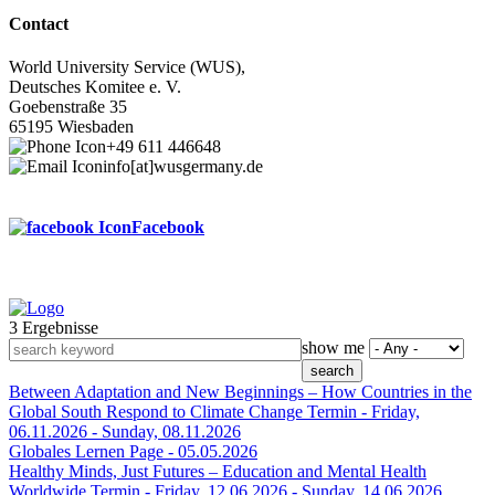
Contact
World University Service (WUS),
Deutsches Komitee e. V.
Goebenstraße 35
65195 Wiesbaden
+49 611 446648
info[at]wusgermany.de
Facebook
3 Ergebnisse
Footer
show me
menu
Between Adaptation and New Beginnings – How Countries in the
Global South Respond to Climate Change
Termin -
Friday,
06.11.2026
-
Sunday, 08.11.2026
Globales Lernen
Page -
05.05.2026
Healthy Minds, Just Futures – Education and Mental Health
Worldwide
Termin -
Friday, 12.06.2026
-
Sunday, 14.06.2026