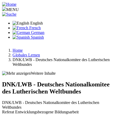
Skip
to
MENU
main
content
English
French
German
Spanish
Home
Globales Lernen
Breadcrumb
DNK/LWB - Deutsches Nationalkomitee des Lutherischen
Weltbundes
Weitere Inhalte
DNK/LWB - Deutsches Nationalkomitee
des Lutherischen Weltbundes
DNK/LWB - Deutsches Nationalkomitee des Lutherischen
Weltbundes
Referat Entwicklungsbezogene Bildungsarbeit