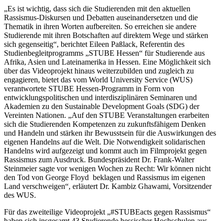
„Es ist wichtig, dass sich die Studierenden mit den aktuellen
Rassismus-Diskursen und Debatten auseinandersetzen und die
Thematik in ihren Worten aufbereiten. So erreichen sie andere
Studierende mit ihren Botschaften auf direktem Wege und stärken
sich gegenseitig“, berichtet Eileen Paßlack, Referentin des
Studienbegleitprogramms „STUBE Hessen“ für Studierende aus
Afrika, Asien und Lateinamerika in Hessen. Eine Möglichkeit sich
über das Videoprojekt hinaus weiterzubilden und zugleich zu
engagieren, bietet das vom World University Service (WUS)
verantwortete STUBE Hessen-Programm in Form von
entwicklungspolitischen und interdisziplinären Seminaren und
Akademien zu den Sustainable Development Goals (SDG) der
Vereinten Nationen. „Auf den STUBE Veranstaltungen erarbeiten
sich die Studierenden Kompetenzen zu zukunftsfähigem Denken
und Handeln und stärken ihr Bewusstsein für die Auswirkungen des
eigenen Handelns auf die Welt. Die Notwendigkeit solidarischen
Handelns wird aufgezeigt und kommt auch im Filmprojekt gegen
Rassismus zum Ausdruck. Bundespräsident Dr. Frank-Walter
Steinmeier sagte vor wenigen Wochen zu Recht: Wir können nicht
den Tod von George Floyd beklagen und Rassismus im eigenen
Land verschweigen“, erläutert Dr. Kambiz Ghawami, Vorsitzender
des WUS.
Für das zweiteilige Videoprojekt „#STUBEacts gegen Rassismus“
haben sich insgesamt 43 Studierende hessischer Hochschulen aus