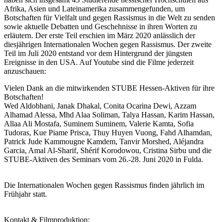
Afrika, Asien und Lateinamerika zusammengefunden, um
Botschaften für Vielfalt und gegen Rassismus in die Welt zu senden
sowie aktuelle Debatten und Geschehnisse in ihren Worten zu
erläutern. Der erste Teil erschien im März 2020 anlässlich der
diesjährigen Internationalen Wochen gegen Rassismus. Der zweite
Teil im Juli 2020 entstand vor dem Hintergrund der jüngsten
Ereignisse in den USA. Auf Youtube sind die Filme jederzeit
anzuschauen:
Vielen Dank an die mitwirkenden STUBE Hessen-Aktiven für ihre
Botschaften!
Wed Aldobhani, Janak Dhakal, Conita Ocarina Dewi, Azzam
Alhamad Alessa, Mhd Alaa Soliman, Talya Hassan, Karim Hassan,
Allaa Ali Mostafa, Suminem Suminem, Valerie Kamta, Sofia
Tudoras, Kue Piame Prisca, Thuy Huyen Vuong, Fahd Alhamdan,
Patrick Jude Kammougne Kamdem, Tanvir Morshed, Aléjandra
Garcia, Amal Al-Sharif, Shérif Korodowou, Cristina Sirbu und die
STUBE-Aktiven des Seminars vom 26.-28. Juni 2020 in Fulda.
Die Internationalen Wochen gegen Rassismus finden jährlich im
Frühjahr statt.
Kontakt & Filmproduktion: