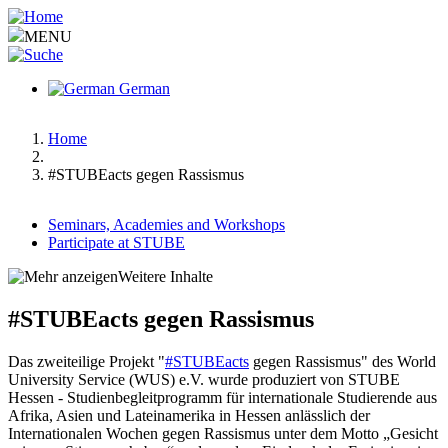
Skip
to
MENU
main
content
German
Home
Breadcrumb
#STUBEacts gegen Rassismus
Seminars, Academies and Workshops
Participate at STUBE
Main
menu
Weitere Inhalte
v2
Hauptnavigation-
#STUBEacts gegen Rassismus
deepest
Das zweiteilige Projekt "
#STUBEacts
gegen Rassismus" des World
University Service (WUS) e.V. wurde produziert von STUBE
Hessen - Studienbegleitprogramm für internationale Studierende aus
Afrika, Asien und Lateinamerika in Hessen anlässlich der
Internationalen Wochen gegen Rassismus unter dem Motto „Gesicht