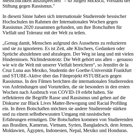
Menschlichkeit auszusprechen“ – so Jürgen Micksch, Vorstand der
Stiftung gegen Rassismus."
In diesem Sinne haben sich internationale Studierende hessischer
Hochschulen im Rahmen der Internationalen Wochen gegen
Rassismus 2020 zusammen gefunden, um ihre Botschaften für
Vielfalt und Toleranz mit der Welt zu teilen.
„Genug damit, Menschen aufgrund des Aussehens zu reduzieren
und sie zu ignorieren. Es ist Zeit, alte Klischees, Gedanken oder
Sprüche abzulehnen und abzulegen. Der Weg ist lang und mit vielen
Hindernissen. Nichtsdestotrotz: Die Welt gehört uns allen – genauso
wie wir die Welt mit unserer Vielfalt bereichern“, so Jennifer de la
Cruz Luna aus Mexiko, Studentin der Goethe-Universität Frankfurt
und STUBE-Aktive über das Filmprojekt #STUBEacts gegen
Rassismus. In den Filmen berichten die internationalen Studierenden
von Anfeindungen und Vorurteilen, die sie besonders in den ersten
Wochen nach Ausbruch von COVID-19 erlebt haben. Sie
reflektieren die Begriffe Rasse und Rassismus und gehen auf die
Diskurse zur Black Lives Matter-Bewegung und Racial Profiling
ein. In ihren Botschaften möchten sie andere Studierende stärken
und zu einem selbstbewussten Umgang mit rassistischen
Erfahrungen ermutigen. Die Botschaften kommen von Studierenden
aus Brasilien, Kamerun, Vietnam, Syrien, Bangladesch, dem Jemen,
Moldawien, Ägypten, Indonesien, Nepal, Mexiko und Honduras.