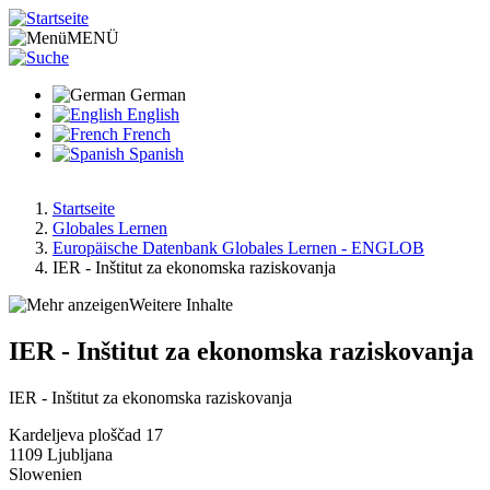
Direkt
zum
MENÜ
Inhalt
German
English
French
Spanish
Startseite
Globales Lernen
Pfadnavigation
Europäische Datenbank Globales Lernen - ENGLOB
IER - Inštitut za ekonomska raziskovanja
Weitere Inhalte
IER - Inštitut za ekonomska raziskovanja
IER - Inštitut za ekonomska raziskovanja
Kardeljeva ploščad 17
1109
Ljubljana
Slowenien