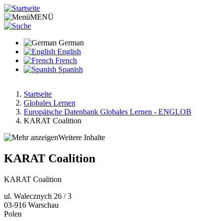
Direkt
zum
MENÜ
Inhalt
German
English
French
Spanish
Startseite
Globales Lernen
Pfadnavigation
Europäische Datenbank Globales Lernen - ENGLOB
KARAT Coalition
Weitere Inhalte
KARAT Coalition
KARAT Coalition
ul. Walecznych 26 / 3
03-916
Warschau
Polen