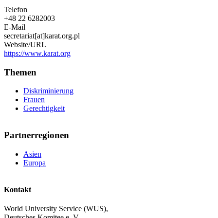
Telefon
+48 22 6282003
E-Mail
secretariat[at]karat.org.pl
Website/URL
https://www.karat.org
Themen
Diskriminierung
Frauen
Gerechtigkeit
Partnerregionen
Asien
Europa
Kontakt
World University Service (WUS),
Deutsches Komitee e. V.