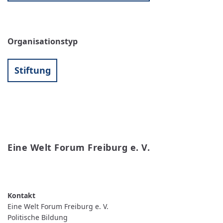
Organisationstyp
Stiftung
Eine Welt Forum Freiburg e. V.
WEITERLESEN
ÜBER
EINE
WELT
FORUM
FREIBURG
Eine Welt Forum Freiburg e. V.
E.
V.
Politische Bildung