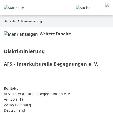
Direkt
zum
Inhalt
Startseite
Diskriminierung
Pfadnavigation
Weitere Inhalte
Diskriminierung
AFS - Interkulturelle Begegnungen e. V.
WEITERLESEN
ÜBER
AFS
-
INTERKULTURELLE
BEGEGNUNGEN
AFS - Interkulturelle Begegnungen e. V.
E.
V.
Am Born 19
22765
Hamburg
Deutschland