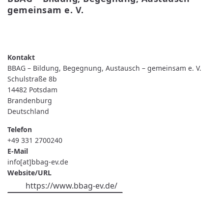
gemeinsam e. V.
WEITERLESEN
ÜBER
BBAG
–
BILDUNG,
BEGEGNUNG,
BBAG – Bildung, Begegnung, Austausch – gemeinsam e. V.
AUSTAUSCH
–
Schulstraße 8b
GEMEINSAM
14482
Potsdam
E.
V.
Brandenburg
Deutschland
Telefon
+49 331 2700240
E-Mail
info[at]bbag-ev.de
Website/URL
https://www.bbag-ev.de/