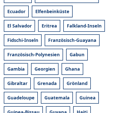
Ecuador
Elfenbeinküste
El Salvador
Eritrea
Falkland-Inseln
Fidschi-Inseln
Französisch-Guayana
Französisch-Polynesien
Gabun
Gambia
Georgien
Ghana
Gibraltar
Grenada
Grönland
Guadeloupe
Guatemala
Guinea
Guinea-Bissau
Guyana
Haiti