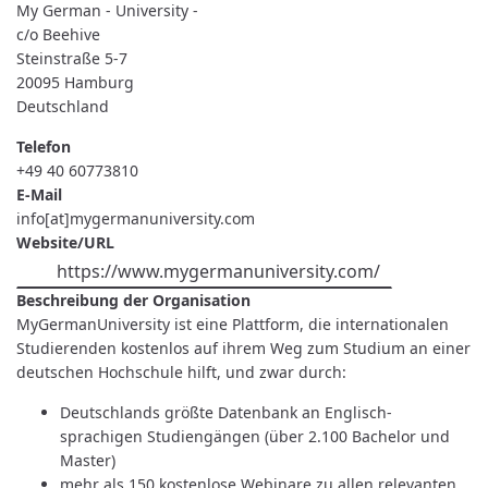
UNIVERSITY
My German - University -
-
c/o Beehive
Steinstraße 5-7
20095
Hamburg
Deutschland
Telefon
+49 40 60773810
E-Mail
info[at]mygermanuniversity.com
Website/URL
https://www.mygermanuniversity.com/
Beschreibung der Organisation
MyGermanUniversity ist eine Plattform, die internationalen
Studierenden kostenlos auf ihrem Weg zum Studium an einer
deutschen Hochschule hilft, und zwar durch:
Deutschlands größte Datenbank an Englisch-
sprachigen Studiengängen (über 2.100 Bachelor und
Master)
mehr als 150 kostenlose Webinare zu allen relevanten