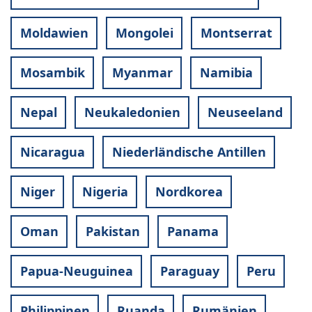
Moldawien
Mongolei
Montserrat
Mosambik
Myanmar
Namibia
Nepal
Neukaledonien
Neuseeland
Nicaragua
Niederländische Antillen
Niger
Nigeria
Nordkorea
Oman
Pakistan
Panama
Papua-Neuguinea
Paraguay
Peru
Philippinen
Ruanda
Rumänien