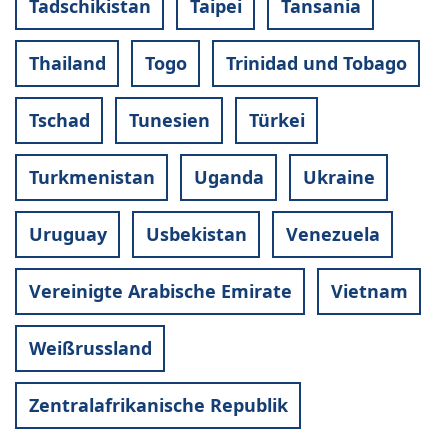
Tadschikistan
Taipei
Tansania
Thailand
Togo
Trinidad und Tobago
Tschad
Tunesien
Türkei
Turkmenistan
Uganda
Ukraine
Uruguay
Usbekistan
Venezuela
Vereinigte Arabische Emirate
Vietnam
Weißrussland
Zentralafrikanische Republik