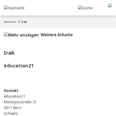
Direkt
zum
Inhalt
Startseite
Irak
Pfadnavigation
Weitere Inhalte
Irak
éducation21 
WEITERLESEN
ÜBER
ÉDUCATION21
éducation21
Monbijoustraße 31
3011
Bern
Schweiz