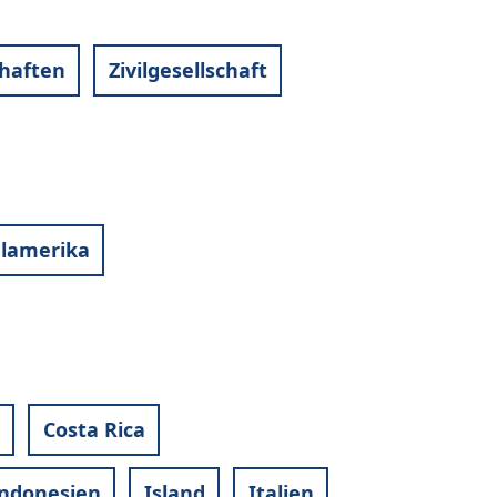
haften
Zivilgesellschaft
alamerika
Costa Rica
ndonesien
Island
Italien