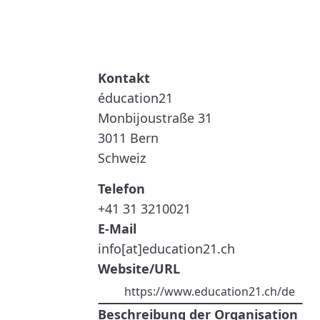
WEITERLESEN
ÜBER
ÉDUCATION21
éducation21
Monbijoustraße 31
3011
Bern
Schweiz
Telefon
+41 31 3210021
E-Mail
info[at]education21.ch
Website/URL
https://www.education21.ch/de
Beschreibung der Organisation