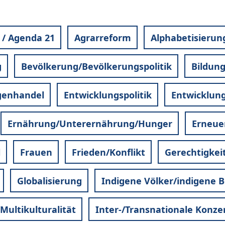
 / Agenda 21
Agrarreform
Alphabetisierun
g
Bevölkerung/Bevölkerungspolitik
Bildun
genhandel
Entwicklungspolitik
Entwicklung
Ernährung/Unterernährung/Hunger
Erneue
l
Frauen
Frieden/Konflikt
Gerechtigkei
Globalisierung
Indigene Völker/indigene
/Multikulturalität
Inter-/Transnationale Konze