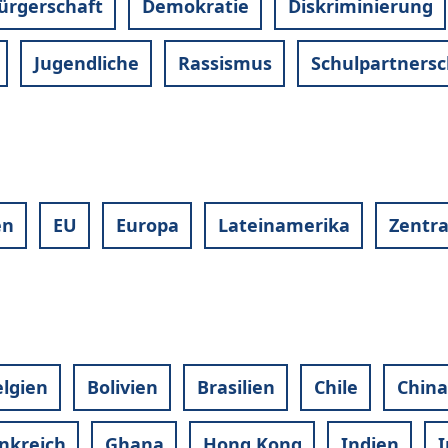
Bürgerschaft
Demokratie
Diskriminierung
Jugendliche
Rassismus
Schulpartnersc
en
EU
Europa
Lateinamerika
Zentr
lgien
Bolivien
Brasilien
Chile
China
nkreich
Ghana
Hong Kong
Indien
I