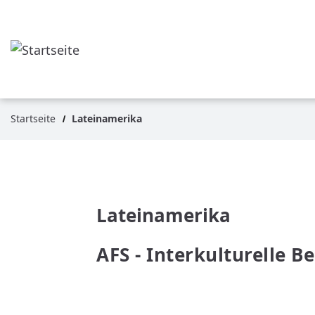
Direkt
zum
Inhalt
Startseite
Lateinamerika
Pfadnavigation
Lateinamerika
AFS - Interkulturelle B
WEITERLESEN
ÜBER