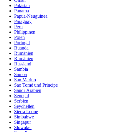
Oman
Pakistan
Panama
Papua-Neuguinea
Paraguay
Peru
Philippinen
Polen
Portugal
Ruanda
Rumänien
Rumänien
Russland
Sambia
Samoa
San Marino
Sao Tomé und Principe
Saudi-Arabien
Senegal
Serbien
Seychellen
Sierra Leone
Simbabwe
Singapur
Slowakei