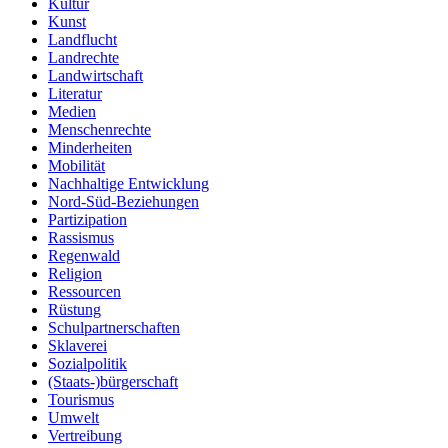
Kultur
Kunst
Landflucht
Landrechte
Landwirtschaft
Literatur
Medien
Menschenrechte
Minderheiten
Mobilität
Nachhaltige Entwicklung
Nord-Süd-Beziehungen
Partizipation
Rassismus
Regenwald
Religion
Ressourcen
Rüstung
Schulpartnerschaften
Sklaverei
Sozialpolitik
(Staats-)bürgerschaft
Tourismus
Umwelt
Vertreibung