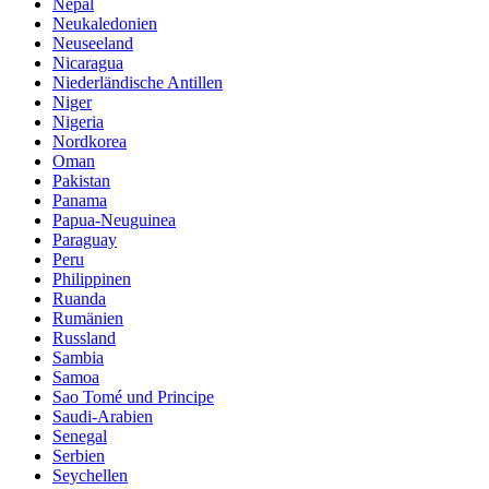
Nepal
Neukaledonien
Neuseeland
Nicaragua
Niederländische Antillen
Niger
Nigeria
Nordkorea
Oman
Pakistan
Panama
Papua-Neuguinea
Paraguay
Peru
Philippinen
Ruanda
Rumänien
Russland
Sambia
Samoa
Sao Tomé und Principe
Saudi-Arabien
Senegal
Serbien
Seychellen