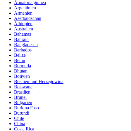
Äquatorialguinea
Argentinien
Armenien
Aserbaidschan
Äthiopien
Australien
Bahamas
Bahrain
Bangladesch
Barbados
Belize
Benin
Bermuda
Bhutan
Bolivien
Bosnien und Herzegowina
Botswana
Brasilien
Brunei
Bulgarien
Burkina Faso
Burundi
Chile
China
Costa Rica