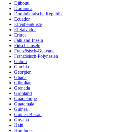
Djibouti
Dominica
Dominikanische Republik
Ecuador
Elfenbeinküste
El Salvador
Eritrea
Falkland-Inseln
Fidschi-Inseln
Französisch-Guayana
Französisch-Polynesien
Gabun
Gambia
Georgien
Ghana
Gibraltar
Grenada
Grönland
Guadeloupe
Guatemala
Guinea
Guinea-Bissau
Guyana
Haiti
Honduras