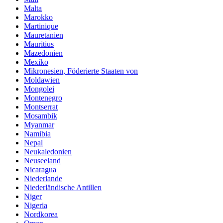
Malta
Marokko
Martinique
Mauretanien
Mauritius
Mazedonien
Mexiko
Mikronesien, Föderierte Staaten von
Moldawien
Mongolei
Montenegro
Montserrat
Mosambik
Myanmar
Namibia
Nepal
Neukaledonien
Neuseeland
Nicaragua
Niederlande
Niederländische Antillen
Niger
Nigeria
Nordkorea