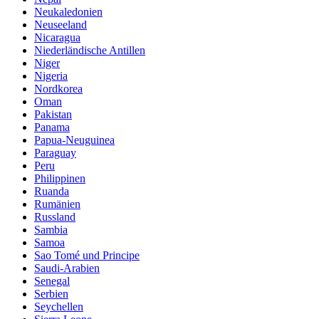
Neukaledonien
Neuseeland
Nicaragua
Niederländische Antillen
Niger
Nigeria
Nordkorea
Oman
Pakistan
Panama
Papua-Neuguinea
Paraguay
Peru
Philippinen
Ruanda
Rumänien
Russland
Sambia
Samoa
Sao Tomé und Principe
Saudi-Arabien
Senegal
Serbien
Seychellen