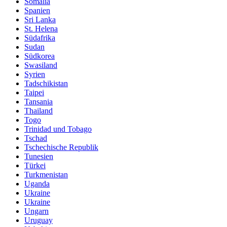
Somalia
Spanien
Sri Lanka
St. Helena
Südafrika
Sudan
Südkorea
Swasiland
Syrien
Tadschikistan
Taipei
Tansania
Thailand
Togo
Trinidad und Tobago
Tschad
Tschechische Republik
Tunesien
Türkei
Turkmenistan
Uganda
Ukraine
Ukraine
Ungarn
Uruguay