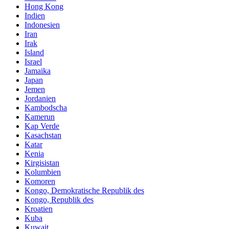
Hong Kong
Indien
Indonesien
Iran
Irak
Island
Israel
Jamaika
Japan
Jemen
Jordanien
Kambodscha
Kamerun
Kap Verde
Kasachstan
Katar
Kenia
Kirgisistan
Kolumbien
Komoren
Kongo, Demokratische Republik des
Kongo, Republik des
Kroatien
Kuba
Kuwait