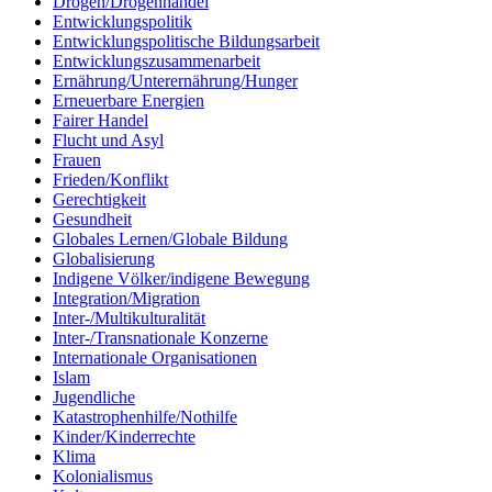
Drogen/Drogenhandel
Entwicklungspolitik
Entwicklungspolitische Bildungsarbeit
Entwicklungszusammenarbeit
Ernährung/Unterernährung/Hunger
Erneuerbare Energien
Fairer Handel
Flucht und Asyl
Frauen
Frieden/Konflikt
Gerechtigkeit
Gesundheit
Globales Lernen/Globale Bildung
Globalisierung
Indigene Völker/indigene Bewegung
Integration/Migration
Inter-/Multikulturalität
Inter-/Transnationale Konzerne
Internationale Organisationen
Islam
Jugendliche
Katastrophenhilfe/Nothilfe
Kinder/Kinderrechte
Klima
Kolonialismus