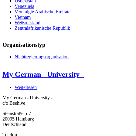
Usbekistan
Venezuela
Vereinigte Arabische Emirate
Vietnam
Weißrussland
Zentralafrikanische Republik
Organisationstyp
Nichtregierungsorganisation
My German - University -
Weiterlesen
über
My
My German - University -
German
c/o Beehive
-
University
Steinstraße 5-7
-
20095
Hamburg
Deutschland
Telefon