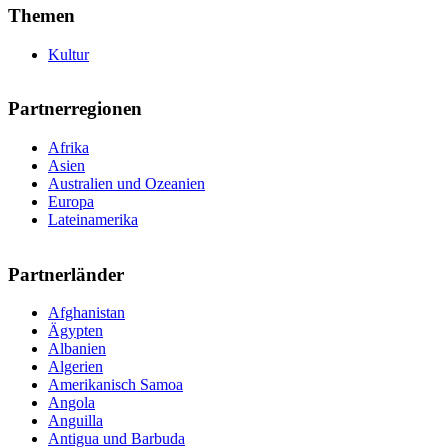
Themen
Kultur
Partnerregionen
Afrika
Asien
Australien und Ozeanien
Europa
Lateinamerika
Partnerländer
Afghanistan
Ägypten
Albanien
Algerien
Amerikanisch Samoa
Angola
Anguilla
Antigua und Barbuda