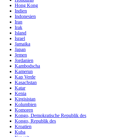
Hong Kong
Indien
Indonesien
Iran
Irak
Island
Israel
Jamaika
Japan
Jemen
Jordanien
Kambodscha
Kamerun
Kap Verde
Kasachstan
Katar
Kenia
Kirgisistan
Kolumbien
Komoren
Kongo, Demokratische Republik des
Kongo, Republik des
Kroatien
Kuba