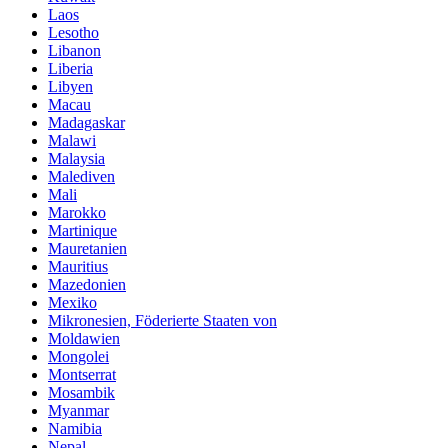
Laos
Lesotho
Libanon
Liberia
Libyen
Macau
Madagaskar
Malawi
Malaysia
Malediven
Mali
Marokko
Martinique
Mauretanien
Mauritius
Mazedonien
Mexiko
Mikronesien, Föderierte Staaten von
Moldawien
Mongolei
Montserrat
Mosambik
Myanmar
Namibia
Nepal