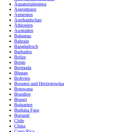
Äquatorialguinea
Argentinien
Armenien
Aserbaidschan
Äthiopien
Australien
Bahamas
Bahrain
Bangladesch
Barbados
Belize
Benin
Bermuda
Bhutan
Bolivien
Bosnien und Herzegowina
Botswana
Brasilien
Brunei
Bulgarien
Burkina Faso
Burundi
Chile
China
Costa Rica