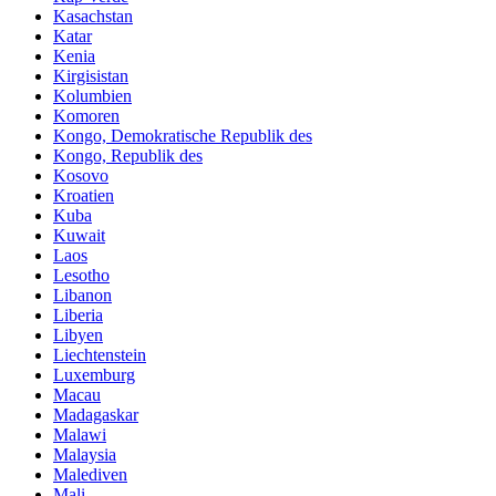
Kasachstan
Katar
Kenia
Kirgisistan
Kolumbien
Komoren
Kongo, Demokratische Republik des
Kongo, Republik des
Kosovo
Kroatien
Kuba
Kuwait
Laos
Lesotho
Libanon
Liberia
Libyen
Liechtenstein
Luxemburg
Macau
Madagaskar
Malawi
Malaysia
Malediven
Mali