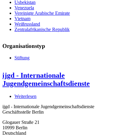
Usbekistan
Venezuela
Vereinigte Arabische Emirate
Vietnam
Weißrussland
Zentralafrikanische Republik
Organisationstyp
Stiftung
ijgd - Internationale
Jugendgemeinschaftsdienste
Weiterlesen
über
ijgd
ijgd - Internationale Jugendgemeinschaftsdienste
-
Geschäftsstelle Berlin
Internationale
Jugendgemeinschaftsdienste
Glogauer Straße 21
10999
Berlin
Deutschland