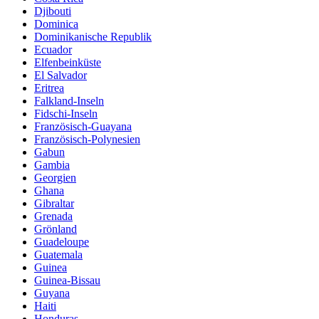
Djibouti
Dominica
Dominikanische Republik
Ecuador
Elfenbeinküste
El Salvador
Eritrea
Falkland-Inseln
Fidschi-Inseln
Französisch-Guayana
Französisch-Polynesien
Gabun
Gambia
Georgien
Ghana
Gibraltar
Grenada
Grönland
Guadeloupe
Guatemala
Guinea
Guinea-Bissau
Guyana
Haiti
Honduras