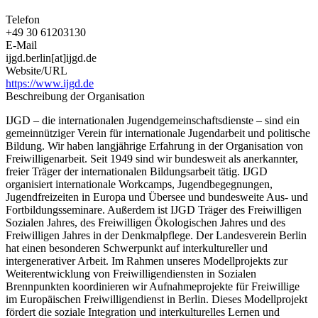
Telefon
+49 30 61203130
E-Mail
ijgd.berlin[at]ijgd.de
Website/URL
https://www.ijgd.de
Beschreibung der Organisation
IJGD – die internationalen Jugendgemeinschaftsdienste – sind ein
gemeinnütziger Verein für internationale Jugendarbeit und politische
Bildung. Wir haben langjährige Erfahrung in der Organisation von
Freiwilligenarbeit. Seit 1949 sind wir bundesweit als anerkannter,
freier Träger der internationalen Bildungsarbeit tätig. IJGD
organisiert internationale Workcamps, Jugendbegegnungen,
Jugendfreizeiten in Europa und Übersee und bundesweite Aus- und
Fortbildungsseminare. Außerdem ist IJGD Träger des Freiwilligen
Sozialen Jahres, des Freiwilligen Ökologischen Jahres und des
Freiwilligen Jahres in der Denkmalpflege. Der Landesverein Berlin
hat einen besonderen Schwerpunkt auf interkultureller und
intergenerativer Arbeit. Im Rahmen unseres Modellprojekts zur
Weiterentwicklung von Freiwilligendiensten in Sozialen
Brennpunkten koordinieren wir Aufnahmeprojekte für Freiwillige
im Europäischen Freiwilligendienst in Berlin. Dieses Modellprojekt
fördert die soziale Integration und interkulturelles Lernen und