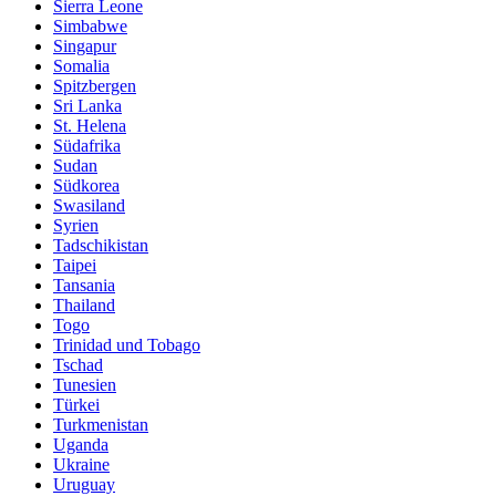
Sierra Leone
Simbabwe
Singapur
Somalia
Spitzbergen
Sri Lanka
St. Helena
Südafrika
Sudan
Südkorea
Swasiland
Syrien
Tadschikistan
Taipei
Tansania
Thailand
Togo
Trinidad und Tobago
Tschad
Tunesien
Türkei
Turkmenistan
Uganda
Ukraine
Uruguay