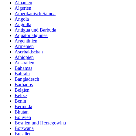
Albanien
Algerien
Amerikanisch Samoa
Angola
Anguilla
Antigua und Barbuda
Äquatorialguinea
Argentinien
Armenien
Aserbaidschan
Äthiopien
Australien
Bahamas
Bahrain
Bangladesch
Barbados
Belgien
Belize
Benin
Bermuda
Bhutan
Bolivien
Bosnien und Herzegowina
Botswana
Brasilien