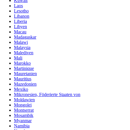
Kuwait
Laos
Lesotho
Libanon
Liberia
Libyen
Macau
Madagaskar
Malawi
Malaysia
Malediven
Mali
Marokko
Martinique
Mauretanien
Mauritius
Mazedonien
Mexiko
Mikronesien, Föderierte Staaten von
Moldawien
Mongolei
Montserrat
Mosambik
Myanmar
Namibia