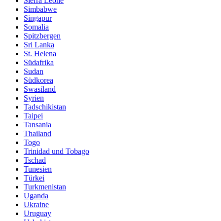
Sierra Leone
Simbabwe
Singapur
Somalia
Spitzbergen
Sri Lanka
St. Helena
Südafrika
Sudan
Südkorea
Swasiland
Syrien
Tadschikistan
Taipei
Tansania
Thailand
Togo
Trinidad und Tobago
Tschad
Tunesien
Türkei
Turkmenistan
Uganda
Ukraine
Uruguay