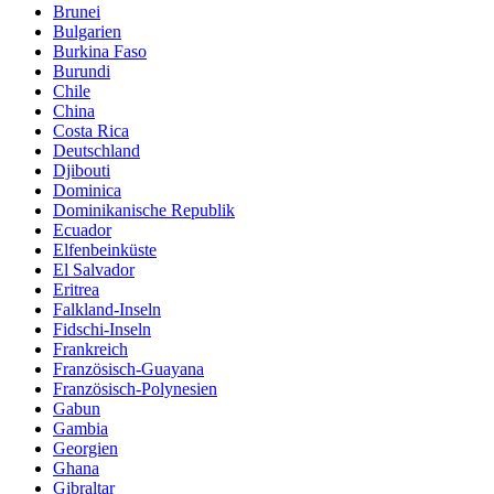
Brunei
Bulgarien
Burkina Faso
Burundi
Chile
China
Costa Rica
Deutschland
Djibouti
Dominica
Dominikanische Republik
Ecuador
Elfenbeinküste
El Salvador
Eritrea
Falkland-Inseln
Fidschi-Inseln
Frankreich
Französisch-Guayana
Französisch-Polynesien
Gabun
Gambia
Georgien
Ghana
Gibraltar