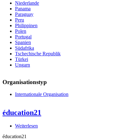
Niederlande
Panama
Paraguay
Peru
Philippinen
Polen
Portugal
Spanien
Südafrika
Tschechische Republik
Türkei
Ungarn
Organisationstyp
Internationale Organisation
éducation21
Weiterlesen
über
éducation21
éducation21