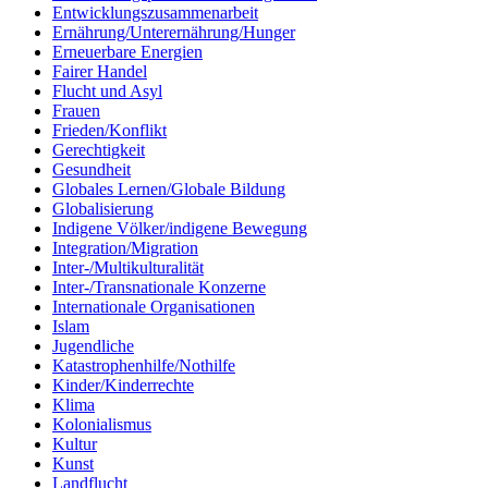
Entwicklungszusammenarbeit
Ernährung/Unterernährung/Hunger
Erneuerbare Energien
Fairer Handel
Flucht und Asyl
Frauen
Frieden/Konflikt
Gerechtigkeit
Gesundheit
Globales Lernen/Globale Bildung
Globalisierung
Indigene Völker/indigene Bewegung
Integration/Migration
Inter-/Multikulturalität
Inter-/Transnationale Konzerne
Internationale Organisationen
Islam
Jugendliche
Katastrophenhilfe/Nothilfe
Kinder/Kinderrechte
Klima
Kolonialismus
Kultur
Kunst
Landflucht