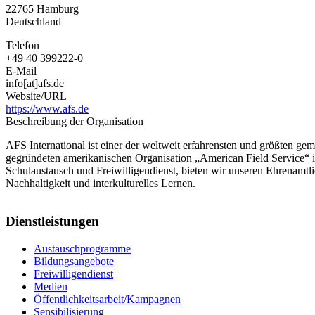
22765
Hamburg
e.
Deutschland
V.
Telefon
+49 40 399222-0
E-Mail
info[at]afs.de
Website/URL
https://www.afs.de
Beschreibung der Organisation
AFS International ist einer der weltweit erfahrensten und größten ge
gegründeten amerikanischen Organisation „American Field Service“ 
Schulaustausch und Freiwilligendienst, bieten wir unseren Ehrenamt
Nachhaltigkeit und interkulturelles Lernen.
Dienstleistungen
Austauschprogramme
Bildungsangebote
Freiwilligendienst
Medien
Öffentlichkeitsarbeit/Kampagnen
Sensibilisierung