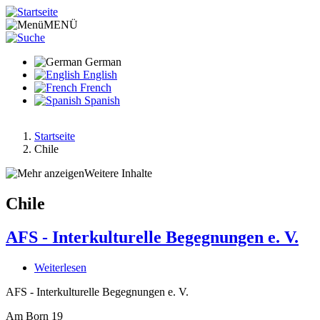
Direkt
zum
MENÜ
Inhalt
German
English
French
Spanish
Startseite
Chile
Pfadnavigation
Weitere Inhalte
Chile
AFS - Interkulturelle Begegnungen e. V.
Weiterlesen
über
AFS
AFS - Interkulturelle Begegnungen e. V.
-
Interkulturelle
Am Born 19
Begegnungen