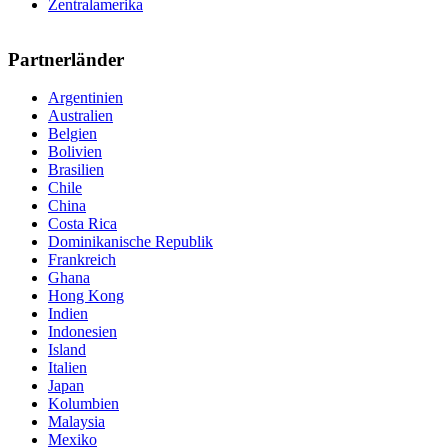
Zentralamerika
Partnerländer
Argentinien
Australien
Belgien
Bolivien
Brasilien
Chile
China
Costa Rica
Dominikanische Republik
Frankreich
Ghana
Hong Kong
Indien
Indonesien
Island
Italien
Japan
Kolumbien
Malaysia
Mexiko