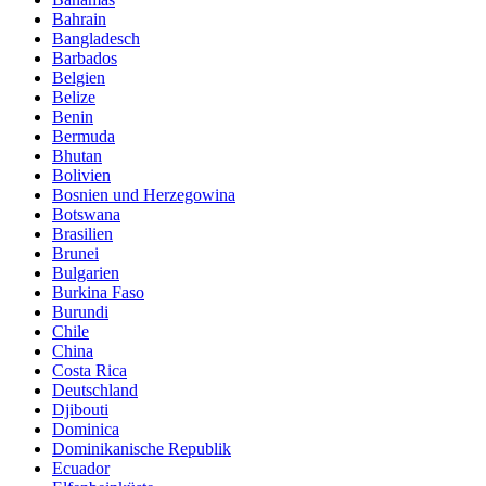
Bahrain
Bangladesch
Barbados
Belgien
Belize
Benin
Bermuda
Bhutan
Bolivien
Bosnien und Herzegowina
Botswana
Brasilien
Brunei
Bulgarien
Burkina Faso
Burundi
Chile
China
Costa Rica
Deutschland
Djibouti
Dominica
Dominikanische Republik
Ecuador