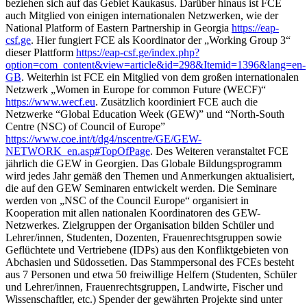
beziehen sich auf das Gebiet Kaukasus. Darüber hinaus ist FCE
auch Mitglied von einigen internationalen Netzwerken, wie der
National Platform of Eastern Partnership in Georgia
https://eap-
csf.ge
. Hier fungiert FCE als Koordinator der „Working Group 3“
dieser Plattform
https://eap-csf.ge/index.php?
option=com_content&view=article&id=298&Itemid=1396&lang=en-
GB
. Weiterhin ist FCE ein Mitglied von dem großen internationalen
Netzwerk „Women in Europe for common Future (WECF)“
https://www.wecf.eu
. Zusätzlich koordiniert FCE auch die
Netzwerke “Global Education Week (GEW)” und “North-South
Centre (NSC) of Council of Europe”
https://www.coe.int/t/dg4/nscentre/GE/GEW-
NETWORK_en.asp#TopOfPage
. Des Weiteren veranstaltet FCE
jährlich die GEW in Georgien. Das Globale Bildungsprogramm
wird jedes Jahr gemäß den Themen und Anmerkungen aktualisiert,
die auf den GEW Seminaren entwickelt werden. Die Seminare
werden von „NSC of the Council Europe“ organisiert in
Kooperation mit allen nationalen Koordinatoren des GEW-
Netzwerkes. Zielgruppen der Organisation bilden Schüler und
Lehrer/innen, Studenten, Dozenten, Frauenrechtsgruppen sowie
Geflüchtete und Vertriebene (IDPs) aus den Konfliktgebieten von
Abchasien und Südossetien. Das Stammpersonal des FCEs besteht
aus 7 Personen und etwa 50 freiwillige Helfern (Studenten, Schüler
und Lehrer/innen, Frauenrechtsgruppen, Landwirte, Fischer und
Wissenschaftler, etc.) Spender der gewährten Projekte sind unter