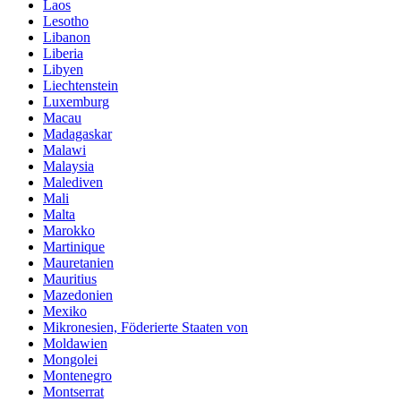
Laos
Lesotho
Libanon
Liberia
Libyen
Liechtenstein
Luxemburg
Macau
Madagaskar
Malawi
Malaysia
Malediven
Mali
Malta
Marokko
Martinique
Mauretanien
Mauritius
Mazedonien
Mexiko
Mikronesien, Föderierte Staaten von
Moldawien
Mongolei
Montenegro
Montserrat