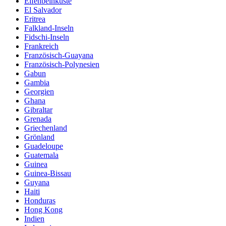
Elfenbeinküste
El Salvador
Eritrea
Falkland-Inseln
Fidschi-Inseln
Frankreich
Französisch-Guayana
Französisch-Polynesien
Gabun
Gambia
Georgien
Ghana
Gibraltar
Grenada
Griechenland
Grönland
Guadeloupe
Guatemala
Guinea
Guinea-Bissau
Guyana
Haiti
Honduras
Hong Kong
Indien