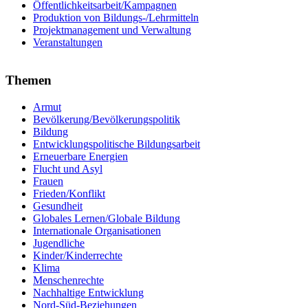
Öffentlichkeitsarbeit/Kampagnen
Produktion von Bildungs-/Lehrmitteln
Projektmanagement und Verwaltung
Veranstaltungen
Themen
Armut
Bevölkerung/Bevölkerungspolitik
Bildung
Entwicklungspolitische Bildungsarbeit
Erneuerbare Energien
Flucht und Asyl
Frauen
Frieden/Konflikt
Gesundheit
Globales Lernen/Globale Bildung
Internationale Organisationen
Jugendliche
Kinder/Kinderrechte
Klima
Menschenrechte
Nachhaltige Entwicklung
Nord-Süd-Beziehungen