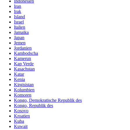
Indonesien
Iran
Irak
Island
Israel
Italien
Jamaika
Japan
Jemen
Jordanien
Kambodscha
Kamerun
Kap Verde
Kasachstan
Katar
Kenia
Kirgisistan
Kolumbien
Komoren
Kongo, Demokratische Republik des
Kongo, Republik des
Kosovo
Kroatien
Kuba
Kuwait