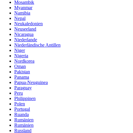
Mosambik
Myanmar
Namibia
Nepal
Neukaledonien
Neuseeland
Nicaragua
Niederlande
Niederländische Antillen
Niger
Nigeria
Nordkorea
Oman
Pakistan
Panama
Papua-Neuguinea
Paraguay
Peru
Philippinen
Polen
Portugal
Ruanda
Rumänien
Rumänien
Russland