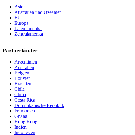
Asien
Australien und Ozeanien
EU
Europa
Lateinamerika
Zentralamerika
Partnerländer
Argentinien
Australien
Belgien
Bolivien
Brasilien
Chile
China
Costa Rica
Dominikanische Republik
Frankreich
Ghana
Hong Kong
Indien
Indonesien