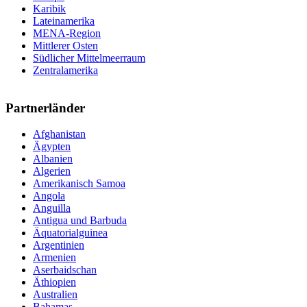
Karibik
Lateinamerika
MENA-Region
Mittlerer Osten
Südlicher Mittelmeerraum
Zentralamerika
Partnerländer
Afghanistan
Ägypten
Albanien
Algerien
Amerikanisch Samoa
Angola
Anguilla
Antigua und Barbuda
Äquatorialguinea
Argentinien
Armenien
Aserbaidschan
Äthiopien
Australien
Bahamas