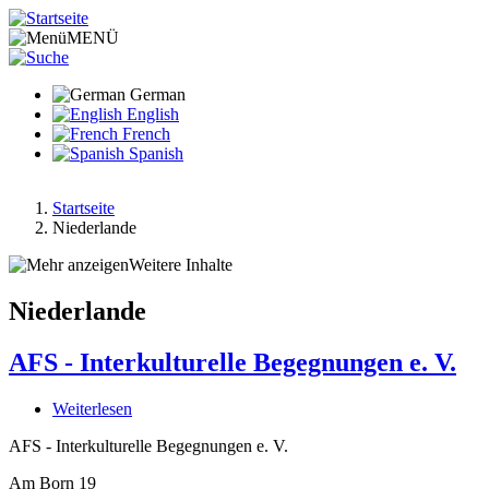
Direkt
zum
MENÜ
Inhalt
German
English
French
Spanish
Startseite
Niederlande
Pfadnavigation
Weitere Inhalte
Niederlande
AFS - Interkulturelle Begegnungen e. V.
Weiterlesen
über
AFS
AFS - Interkulturelle Begegnungen e. V.
-
Interkulturelle
Am Born 19
Begegnungen