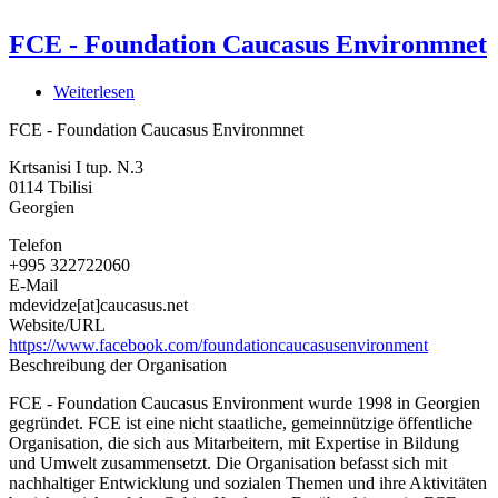
FCE - Foundation Caucasus Environmnet
Weiterlesen
über
FCE
FCE - Foundation Caucasus Environmnet
-
Foundation
Krtsanisi I tup. N.3
Caucasus
0114
Tbilisi
Environmnet
Georgien
Telefon
+995 322722060
E-Mail
mdevidze[at]caucasus.net
Website/URL
https://www.facebook.com/foundationcaucasusenvironment
Beschreibung der Organisation
FCE - Foundation Caucasus Environment wurde 1998 in Georgien
gegründet. FCE ist eine nicht staatliche, gemeinnützige öffentliche
Organisation, die sich aus Mitarbeitern, mit Expertise in Bildung
und Umwelt zusammensetzt. Die Organisation befasst sich mit
nachhaltiger Entwicklung und sozialen Themen und ihre Aktivitäten