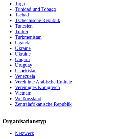
Togo
Trinidad und Tobago
Tschad
Tschechische Republik
Tunesien
Türkei
Turkmenistan
Uganda
Ukraine
Ukraine
Ungarn
Uruguay
Usbekistan
Venezuela
Vereinigte Arabische Emirate
Vereinigtes Königreich
Vietnam
Weißrussland
Zentralafrikanische Republik
Organisationstyp
Netzwerk