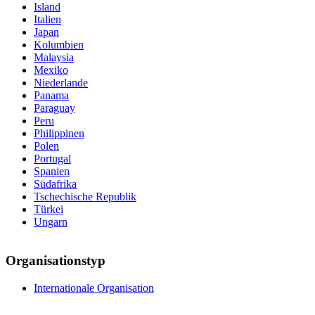
Island
Italien
Japan
Kolumbien
Malaysia
Mexiko
Niederlande
Panama
Paraguay
Peru
Philippinen
Polen
Portugal
Spanien
Südafrika
Tschechische Republik
Türkei
Ungarn
Organisationstyp
Internationale Organisation