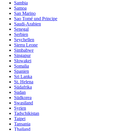
Sambia
Samoa
San Marino
Sao Tomé und Principe
Saudi-Arabien
Senegal
Serbien
Seychellen
Sierra Leone
Simbabwe
Singapur
Slowakei
Somalia
Spanien
Sri Lanka
St. Helena
Südafrika
Sudan
Südkorea
Swasiland
Syrien
Tadschikistan
Taipei
Tansania
Thailand