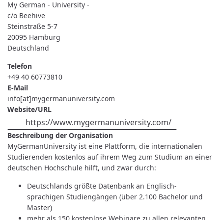
UNIVERSITY
My German - University -
-
c/o Beehive
Steinstraße 5-7
20095
Hamburg
Deutschland
Telefon
+49 40 60773810
E-Mail
info[at]mygermanuniversity.com
Website/URL
https://www.mygermanuniversity.com/
Beschreibung der Organisation
MyGermanUniversity ist eine Plattform, die internationalen
Studierenden kostenlos auf ihrem Weg zum Studium an einer
deutschen Hochschule hilft, und zwar durch:
Deutschlands größte Datenbank an Englisch-
sprachigen Studiengängen (über 2.100 Bachelor und
Master)
mehr als 150 kostenlose Webinare zu allen relevanten