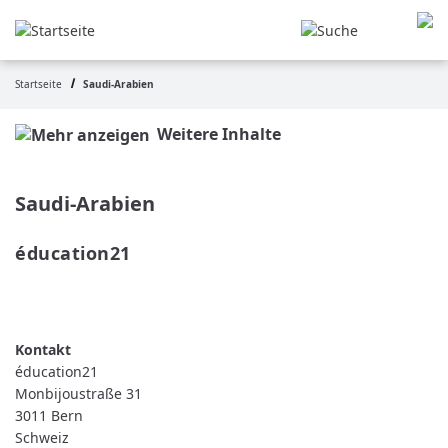
Direkt
zum
Inhalt
Startseite
Saudi-Arabien
Pfadnavigation
Weitere Inhalte
Saudi-Arabien
éducation21 
WEITERLESEN
ÜBER
ÉDUCATION21
éducation21
Monbijoustraße 31
3011
Bern
Schweiz