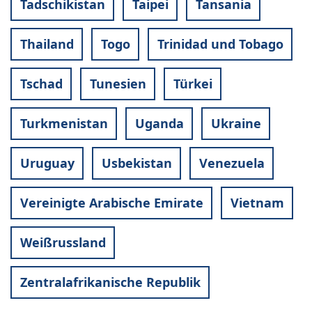
Tadschikistan
Taipei
Tansania
Thailand
Togo
Trinidad und Tobago
Tschad
Tunesien
Türkei
Turkmenistan
Uganda
Ukraine
Uruguay
Usbekistan
Venezuela
Vereinigte Arabische Emirate
Vietnam
Weißrussland
Zentralafrikanische Republik