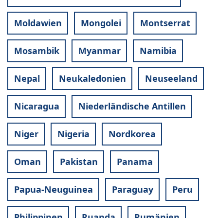
Moldawien
Mongolei
Montserrat
Mosambik
Myanmar
Namibia
Nepal
Neukaledonien
Neuseeland
Nicaragua
Niederländische Antillen
Niger
Nigeria
Nordkorea
Oman
Pakistan
Panama
Papua-Neuguinea
Paraguay
Peru
Philippinen
Ruanda
Rumänien