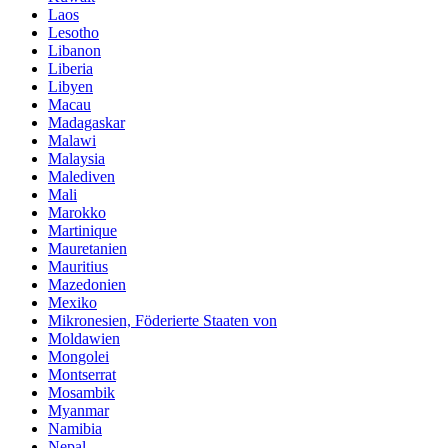
Laos
Lesotho
Libanon
Liberia
Libyen
Macau
Madagaskar
Malawi
Malaysia
Malediven
Mali
Marokko
Martinique
Mauretanien
Mauritius
Mazedonien
Mexiko
Mikronesien, Föderierte Staaten von
Moldawien
Mongolei
Montserrat
Mosambik
Myanmar
Namibia
Nepal