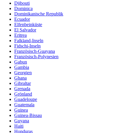
Djibouti
Dominica
Dominikanische Republik
Ecuador
Elfenbeinküste
El Salvador
Eritrea
Falkland-Inseln
Fidschi-Inseln
Französisch-Guayana
Französisch-Polynesien
Gabun
Gambia
Georgien
Ghana
Gibraltar
Grenada
Grönland
Guadeloupe
Guatemala
Guinea
Guinea-Bissau
Guyana
Haiti
Honduras