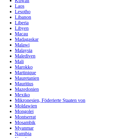
Kuwait
Laos
Lesotho
Libanon
Liberia
Libyen
Macau
Madagaskar
Malawi
Malaysia
Malediven
Mali
Marokko
Martinique
Mauretanien
Mauritius
Mazedonien
Mexiko
Mikronesien, Föderierte Staaten von
Moldawien
Mongolei
Montserrat
Mosambik
Myanmar
Namibia