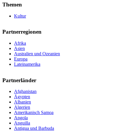
Themen
Kultur
Partnerregionen
Afrika
Asien
Australien und Ozeanien
Europa
Lateinamerika
Partnerländer
Afghanistan
Ägypten
Albanien
Algerien
Amerikanisch Samoa
Angola
Anguilla
Antigua und Barbuda