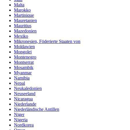
Malta
Marokko
Martinique
Mauretanien
Mauritius
Mazedonien
Mexiko
Mikronesien, Föderierte Staaten von
Moldawien
Mongolei
Montenegro
Montserrat
Mosambik
Myanmar
Namibia
Nepal
Neukaledonien
Neuseeland
Nicaragua
Niederlande
Niederländische Antillen
Niger
Nigeria
Nordkorea