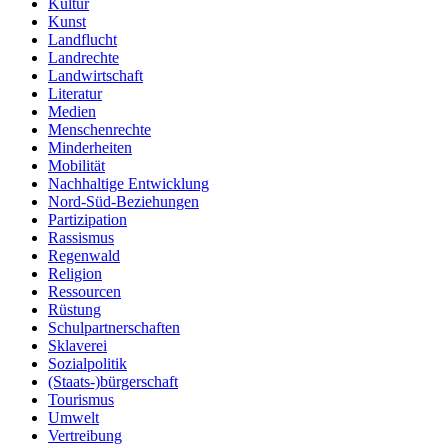
Kultur
Kunst
Landflucht
Landrechte
Landwirtschaft
Literatur
Medien
Menschenrechte
Minderheiten
Mobilität
Nachhaltige Entwicklung
Nord-Süd-Beziehungen
Partizipation
Rassismus
Regenwald
Religion
Ressourcen
Rüstung
Schulpartnerschaften
Sklaverei
Sozialpolitik
(Staats-)bürgerschaft
Tourismus
Umwelt
Vertreibung