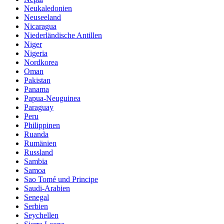
Neukaledonien
Neuseeland
Nicaragua
Niederländische Antillen
Niger
Nigeria
Nordkorea
Oman
Pakistan
Panama
Papua-Neuguinea
Paraguay
Peru
Philippinen
Ruanda
Rumänien
Russland
Sambia
Samoa
Sao Tomé und Principe
Saudi-Arabien
Senegal
Serbien
Seychellen