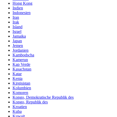
Hong Kong
Indien
Indonesien
Iran
Irak
Island
Israel
Jamaika
Japan
Jemen
Jordanien
Kambodscha
Kamerun
Kap Verde
Kasachstan
Katar
Kenia
Kirgisistan
Kolumbien
Komoren
Kongo, Demokratische Republik des
Kongo, Republik des
Kroatien
Kuba
Kuwait