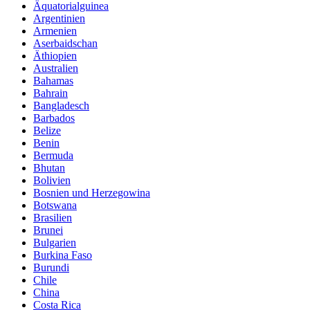
Äquatorialguinea
Argentinien
Armenien
Aserbaidschan
Äthiopien
Australien
Bahamas
Bahrain
Bangladesch
Barbados
Belize
Benin
Bermuda
Bhutan
Bolivien
Bosnien und Herzegowina
Botswana
Brasilien
Brunei
Bulgarien
Burkina Faso
Burundi
Chile
China
Costa Rica