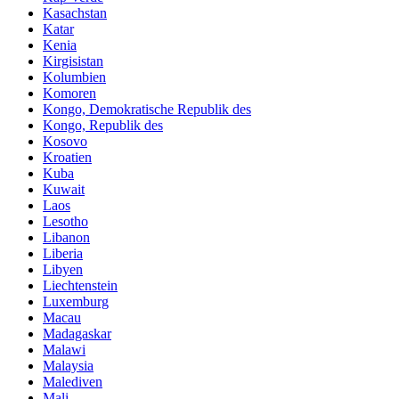
Kasachstan
Katar
Kenia
Kirgisistan
Kolumbien
Komoren
Kongo, Demokratische Republik des
Kongo, Republik des
Kosovo
Kroatien
Kuba
Kuwait
Laos
Lesotho
Libanon
Liberia
Libyen
Liechtenstein
Luxemburg
Macau
Madagaskar
Malawi
Malaysia
Malediven
Mali