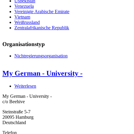
Usbekistan
Venezuela
Vereinigte Arabische Emirate
Vietnam
Weißrussland
Zentralafrikanische Republik
Organisationstyp
Nichtregierungsorganisation
My German - University -
Weiterlesen
über
My
My German - University -
German
c/o Beehive
-
University
Steinstraße 5-7
-
20095
Hamburg
Deutschland
Telefon