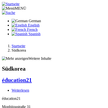
Direkt
zum
MENÜ
Inhalt
German
English
French
Spanish
Startseite
Südkorea
Pfadnavigation
Weitere Inhalte
Südkorea
éducation21
Weiterlesen
über
éducation21
éducation21
Monbijoustraße 31