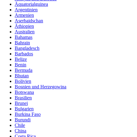
Äquatorialguinea
Argentinien
Armenien
Aserbaidschan
Äthiopien
Australien
Bahamas
Bahrain
Bangladesch
Barbados
Belize
Benin
Bermuda
Bhutan
Bolivien
Bosnien und Herzegowina
Botswana
Brasilien
Brunei
Bulgarien
Burkina Faso
Burundi
Chile
China
Costa Rica