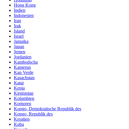
Hong Kong
Indien
Indonesien
Iran
Irak
Island
Israel
Jamaika
Japan
Jemen
Jordanien
Kambodscha
Kamerun
Kap Verde
Kasachstan
Katar
Kenia
Kirgisistan
Kolumbien
Komoren
Kongo, Demokratische Republik des
Kongo, Republik des
Kroatien
Kuba