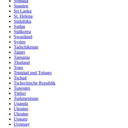
Somalia
Spanien
Sri Lanka
St. Helena
Südafrika
Sudan
Südkorea
Swasiland
Syrien
Tadschikistan
Taipei
Tansania
Thailand
Togo
Trinidad und Tobago
Tschad
Tschechische Republik
Tunesien
Türkei
Turkmenistan
Uganda
Ukraine
Ukraine
Ungarn
Uruguay