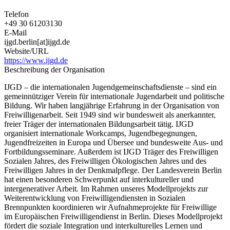
Telefon
+49 30 61203130
E-Mail
ijgd.berlin[at]ijgd.de
Website/URL
https://www.ijgd.de
Beschreibung der Organisation
IJGD – die internationalen Jugendgemeinschaftsdienste – sind ein
gemeinnütziger Verein für internationale Jugendarbeit und politische
Bildung. Wir haben langjährige Erfahrung in der Organisation von
Freiwilligenarbeit. Seit 1949 sind wir bundesweit als anerkannter,
freier Träger der internationalen Bildungsarbeit tätig. IJGD
organisiert internationale Workcamps, Jugendbegegnungen,
Jugendfreizeiten in Europa und Übersee und bundesweite Aus- und
Fortbildungsseminare. Außerdem ist IJGD Träger des Freiwilligen
Sozialen Jahres, des Freiwilligen Ökologischen Jahres und des
Freiwilligen Jahres in der Denkmalpflege. Der Landesverein Berlin
hat einen besonderen Schwerpunkt auf interkultureller und
intergenerativer Arbeit. Im Rahmen unseres Modellprojekts zur
Weiterentwicklung von Freiwilligendiensten in Sozialen
Brennpunkten koordinieren wir Aufnahmeprojekte für Freiwillige
im Europäischen Freiwilligendienst in Berlin. Dieses Modellprojekt
fördert die soziale Integration und interkulturelles Lernen und