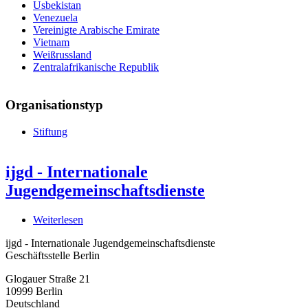
Usbekistan
Venezuela
Vereinigte Arabische Emirate
Vietnam
Weißrussland
Zentralafrikanische Republik
Organisationstyp
Stiftung
ijgd - Internationale
Jugendgemeinschaftsdienste
Weiterlesen
über
ijgd
ijgd - Internationale Jugendgemeinschaftsdienste
-
Geschäftsstelle Berlin
Internationale
Jugendgemeinschaftsdienste
Glogauer Straße 21
10999
Berlin
Deutschland