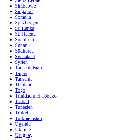
Sierra Leone
Simbabwe
Singapur
Somalia
Spitzbergen
Sri Lanka
St. Helena
Südafrika
Sudan
Südkorea
Swasiland
Syrien
Tadschikistan
Taipei
Tansania
Thailand
Togo
Trinidad und Tobago
Tschad
Tunesien
Türkei
Turkmenistan
Uganda
Ukraine
Uruguay