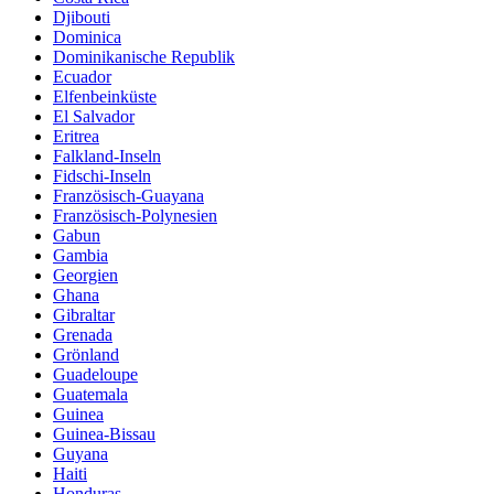
Djibouti
Dominica
Dominikanische Republik
Ecuador
Elfenbeinküste
El Salvador
Eritrea
Falkland-Inseln
Fidschi-Inseln
Französisch-Guayana
Französisch-Polynesien
Gabun
Gambia
Georgien
Ghana
Gibraltar
Grenada
Grönland
Guadeloupe
Guatemala
Guinea
Guinea-Bissau
Guyana
Haiti
Honduras