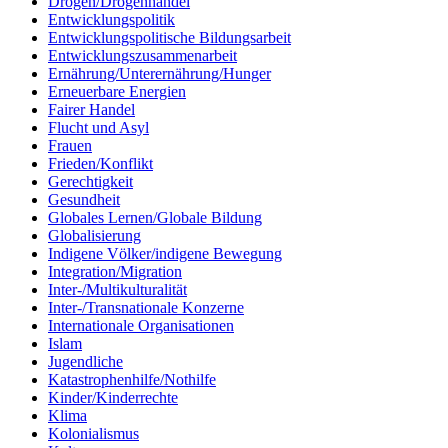
Drogen/Drogenhandel
Entwicklungspolitik
Entwicklungspolitische Bildungsarbeit
Entwicklungszusammenarbeit
Ernährung/Unterernährung/Hunger
Erneuerbare Energien
Fairer Handel
Flucht und Asyl
Frauen
Frieden/Konflikt
Gerechtigkeit
Gesundheit
Globales Lernen/Globale Bildung
Globalisierung
Indigene Völker/indigene Bewegung
Integration/Migration
Inter-/Multikulturalität
Inter-/Transnationale Konzerne
Internationale Organisationen
Islam
Jugendliche
Katastrophenhilfe/Nothilfe
Kinder/Kinderrechte
Klima
Kolonialismus