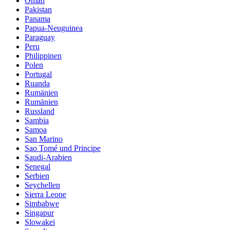
Oman
Pakistan
Panama
Papua-Neuguinea
Paraguay
Peru
Philippinen
Polen
Portugal
Ruanda
Rumänien
Rumänien
Russland
Sambia
Samoa
San Marino
Sao Tomé und Principe
Saudi-Arabien
Senegal
Serbien
Seychellen
Sierra Leone
Simbabwe
Singapur
Slowakei