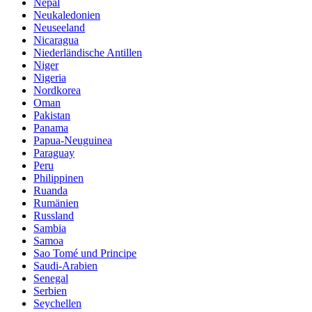
Nepal
Neukaledonien
Neuseeland
Nicaragua
Niederländische Antillen
Niger
Nigeria
Nordkorea
Oman
Pakistan
Panama
Papua-Neuguinea
Paraguay
Peru
Philippinen
Ruanda
Rumänien
Russland
Sambia
Samoa
Sao Tomé und Principe
Saudi-Arabien
Senegal
Serbien
Seychellen