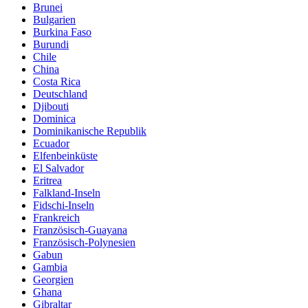
Brunei
Bulgarien
Burkina Faso
Burundi
Chile
China
Costa Rica
Deutschland
Djibouti
Dominica
Dominikanische Republik
Ecuador
Elfenbeinküste
El Salvador
Eritrea
Falkland-Inseln
Fidschi-Inseln
Frankreich
Französisch-Guayana
Französisch-Polynesien
Gabun
Gambia
Georgien
Ghana
Gibraltar