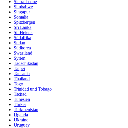
Sierra Leone
Simbabwe
Singapur
Somalia
Spitzbergen
Sri Lanka
St. Helena
Südafrika
Sudan
Südkorea
Swasiland
Syrien
Tadschikistan
Taipei
Tansania
Thailand
Togo
Trinidad und Tobago
Tschad
Tunesien
Türkei
Turkmenistan
Uganda
Ukraine
Uruguay