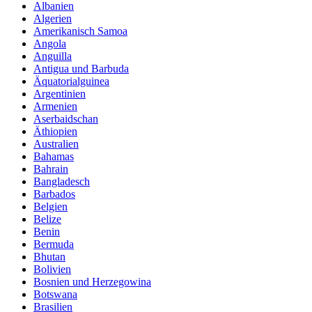
Albanien
Algerien
Amerikanisch Samoa
Angola
Anguilla
Antigua und Barbuda
Äquatorialguinea
Argentinien
Armenien
Aserbaidschan
Äthiopien
Australien
Bahamas
Bahrain
Bangladesch
Barbados
Belgien
Belize
Benin
Bermuda
Bhutan
Bolivien
Bosnien und Herzegowina
Botswana
Brasilien