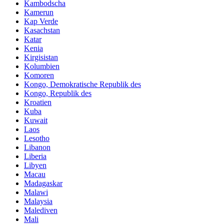
Kambodscha
Kamerun
Kap Verde
Kasachstan
Katar
Kenia
Kirgisistan
Kolumbien
Komoren
Kongo, Demokratische Republik des
Kongo, Republik des
Kroatien
Kuba
Kuwait
Laos
Lesotho
Libanon
Liberia
Libyen
Macau
Madagaskar
Malawi
Malaysia
Malediven
Mali