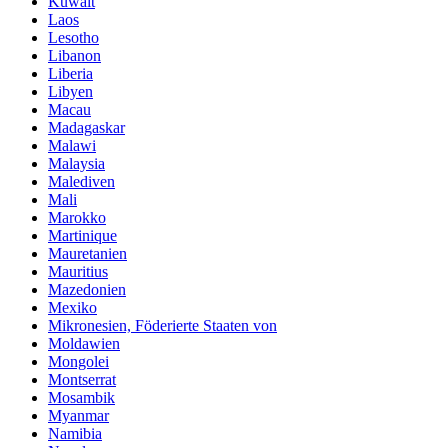
Kuwait
Laos
Lesotho
Libanon
Liberia
Libyen
Macau
Madagaskar
Malawi
Malaysia
Malediven
Mali
Marokko
Martinique
Mauretanien
Mauritius
Mazedonien
Mexiko
Mikronesien, Föderierte Staaten von
Moldawien
Mongolei
Montserrat
Mosambik
Myanmar
Namibia