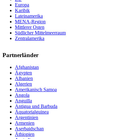
Europa
Karibik
Lateinamerika
MENA-Region
Mittlerer Osten
Südlicher Mittelmeerraum
Zentralamerika
Partnerländer
Afghanistan
Ägypten
Albanien
Algerien
Amerikanisch Samoa
Angola
Anguilla
Antigua und Barbuda
Äquatorialguinea
Argentinien
Armenien
Aserbaidschan
Äthiopien