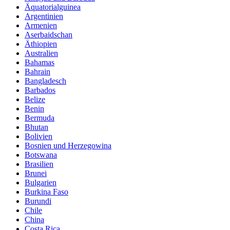
Äquatorialguinea
Argentinien
Armenien
Aserbaidschan
Äthiopien
Australien
Bahamas
Bahrain
Bangladesch
Barbados
Belize
Benin
Bermuda
Bhutan
Bolivien
Bosnien und Herzegowina
Botswana
Brasilien
Brunei
Bulgarien
Burkina Faso
Burundi
Chile
China
Costa Rica