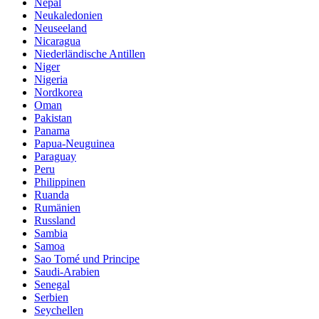
Nepal
Neukaledonien
Neuseeland
Nicaragua
Niederländische Antillen
Niger
Nigeria
Nordkorea
Oman
Pakistan
Panama
Papua-Neuguinea
Paraguay
Peru
Philippinen
Ruanda
Rumänien
Russland
Sambia
Samoa
Sao Tomé und Principe
Saudi-Arabien
Senegal
Serbien
Seychellen