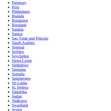
Paraguay
Peru
Philippinen
Ruanda
Rumänien
Russland
Sambia
Samoa
Sao Tomé und Principe
Saudi-Arabien
Senegal
Serbien
Seychellen
Sierra Leone
Simbabwe
Singapur
Somalia
Spitzbergen
Sri Lanka
St. Helena
Südafrika
Sudan
Südkorea
Swasiland
Syrien