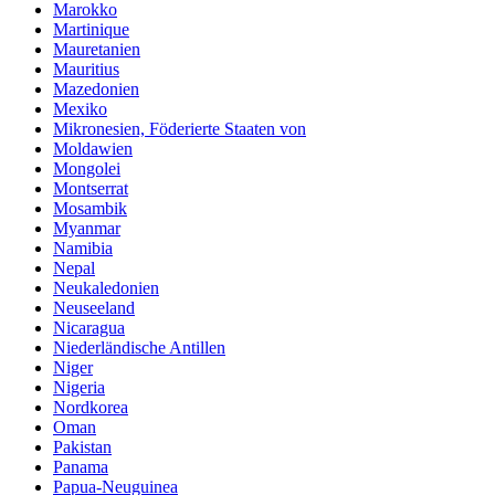
Marokko
Martinique
Mauretanien
Mauritius
Mazedonien
Mexiko
Mikronesien, Föderierte Staaten von
Moldawien
Mongolei
Montserrat
Mosambik
Myanmar
Namibia
Nepal
Neukaledonien
Neuseeland
Nicaragua
Niederländische Antillen
Niger
Nigeria
Nordkorea
Oman
Pakistan
Panama
Papua-Neuguinea