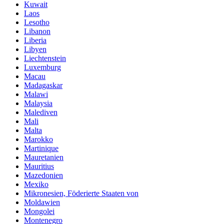
Kuwait
Laos
Lesotho
Libanon
Liberia
Libyen
Liechtenstein
Luxemburg
Macau
Madagaskar
Malawi
Malaysia
Malediven
Mali
Malta
Marokko
Martinique
Mauretanien
Mauritius
Mazedonien
Mexiko
Mikronesien, Föderierte Staaten von
Moldawien
Mongolei
Montenegro