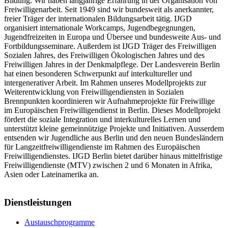
Bildung. Wir haben langjährige Erfahrung in der Organisation von
Freiwilligenarbeit. Seit 1949 sind wir bundesweit als anerkannter,
freier Träger der internationalen Bildungsarbeit tätig. IJGD
organisiert internationale Workcamps, Jugendbegegnungen,
Jugendfreizeiten in Europa und Übersee und bundesweite Aus- und
Fortbildungsseminare. Außerdem ist IJGD Träger des Freiwilligen
Sozialen Jahres, des Freiwilligen Ökologischen Jahres und des
Freiwilligen Jahres in der Denkmalpflege. Der Landesverein Berlin
hat einen besonderen Schwerpunkt auf interkultureller und
intergenerativer Arbeit. Im Rahmen unseres Modellprojekts zur
Weiterentwicklung von Freiwilligendiensten in Sozialen
Brennpunkten koordinieren wir Aufnahmeprojekte für Freiwillige
im Europäischen Freiwilligendienst in Berlin. Dieses Modellprojekt
fördert die soziale Integration und interkulturelles Lernen und
unterstützt kleine gemeinnützige Projekte und Initiativen. Ausserdem
entsenden wir Jugendliche aus Berlin und den neuen Bundesländern
für Langzeitfreiwilligendienste im Rahmen des Europäischen
Freiwilligendienstes. IJGD Berlin bietet darüber hinaus mittelfristige
Freiwilligendienste (MTV) zwischen 2 und 6 Monaten in Afrika,
Asien oder Lateinamerika an.
Dienstleistungen
Austauschprogramme