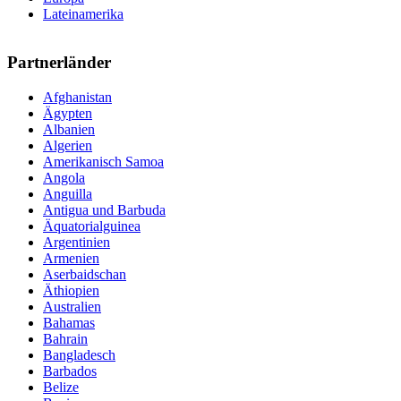
Lateinamerika
Partnerländer
Afghanistan
Ägypten
Albanien
Algerien
Amerikanisch Samoa
Angola
Anguilla
Antigua und Barbuda
Äquatorialguinea
Argentinien
Armenien
Aserbaidschan
Äthiopien
Australien
Bahamas
Bahrain
Bangladesch
Barbados
Belize