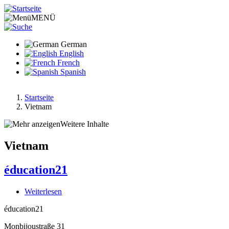
Direkt
zum
MENÜ
Inhalt
German
English
French
Spanish
Startseite
Vietnam
Pfadnavigation
Weitere Inhalte
Vietnam
éducation21
Weiterlesen
über
éducation21
éducation21
Monbijoustraße 31