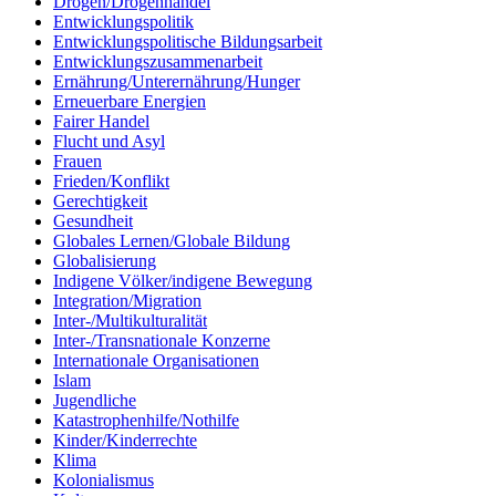
Drogen/Drogenhandel
Entwicklungspolitik
Entwicklungspolitische Bildungsarbeit
Entwicklungszusammenarbeit
Ernährung/Unterernährung/Hunger
Erneuerbare Energien
Fairer Handel
Flucht und Asyl
Frauen
Frieden/Konflikt
Gerechtigkeit
Gesundheit
Globales Lernen/Globale Bildung
Globalisierung
Indigene Völker/indigene Bewegung
Integration/Migration
Inter-/Multikulturalität
Inter-/Transnationale Konzerne
Internationale Organisationen
Islam
Jugendliche
Katastrophenhilfe/Nothilfe
Kinder/Kinderrechte
Klima
Kolonialismus