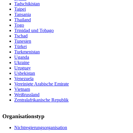
Tadschikistan
Taipei
Tansania
Thailand
Togo
Trinidad und Tobago
Tschad
Tunesien
Türkei
Turkmenistan
Uganda
Ukraine
Uruguay
Usbekistan
Venezuela
Vereinigte Arabische Emirate
Vietnam
Weißrussland
Zentralafrikanische Republik
Organisationstyp
Nichtregierungsorganisation