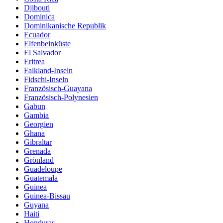
Djibouti
Dominica
Dominikanische Republik
Ecuador
Elfenbeinküste
El Salvador
Eritrea
Falkland-Inseln
Fidschi-Inseln
Französisch-Guayana
Französisch-Polynesien
Gabun
Gambia
Georgien
Ghana
Gibraltar
Grenada
Grönland
Guadeloupe
Guatemala
Guinea
Guinea-Bissau
Guyana
Haiti
Honduras