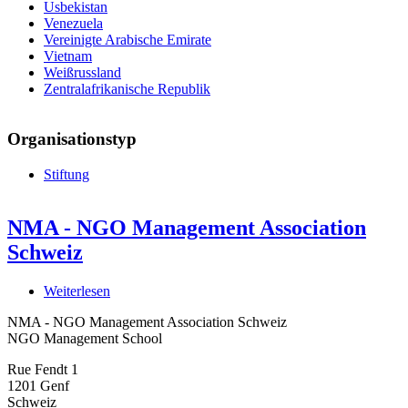
Usbekistan
Venezuela
Vereinigte Arabische Emirate
Vietnam
Weißrussland
Zentralafrikanische Republik
Organisationstyp
Stiftung
NMA - NGO Management Association
Schweiz
Weiterlesen
über
NMA
NMA - NGO Management Association Schweiz
-
NGO Management School
NGO
Management
Rue Fendt 1
Association
1201
Genf
Schweiz
Schweiz