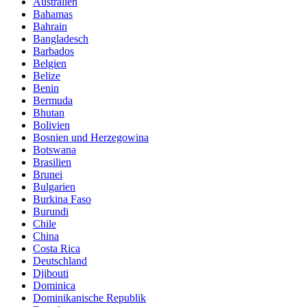
Australien
Bahamas
Bahrain
Bangladesch
Barbados
Belgien
Belize
Benin
Bermuda
Bhutan
Bolivien
Bosnien und Herzegowina
Botswana
Brasilien
Brunei
Bulgarien
Burkina Faso
Burundi
Chile
China
Costa Rica
Deutschland
Djibouti
Dominica
Dominikanische Republik