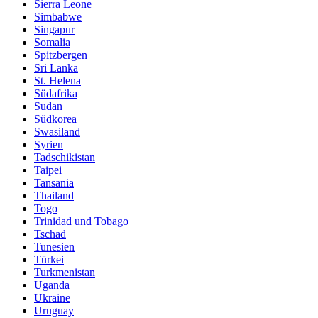
Sierra Leone
Simbabwe
Singapur
Somalia
Spitzbergen
Sri Lanka
St. Helena
Südafrika
Sudan
Südkorea
Swasiland
Syrien
Tadschikistan
Taipei
Tansania
Thailand
Togo
Trinidad und Tobago
Tschad
Tunesien
Türkei
Turkmenistan
Uganda
Ukraine
Uruguay