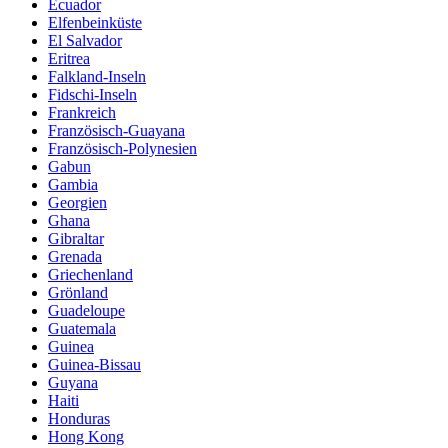
Ecuador
Elfenbeinküste
El Salvador
Eritrea
Falkland-Inseln
Fidschi-Inseln
Frankreich
Französisch-Guayana
Französisch-Polynesien
Gabun
Gambia
Georgien
Ghana
Gibraltar
Grenada
Griechenland
Grönland
Guadeloupe
Guatemala
Guinea
Guinea-Bissau
Guyana
Haiti
Honduras
Hong Kong