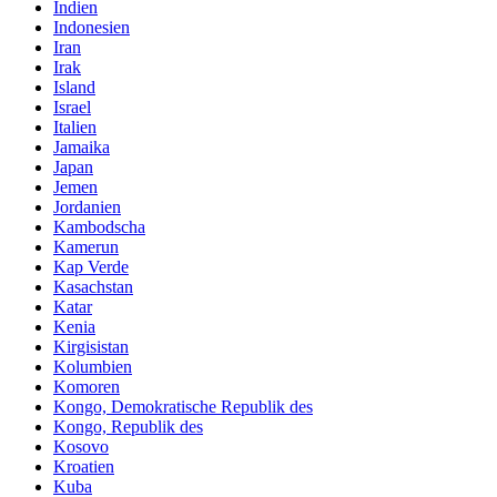
Indien
Indonesien
Iran
Irak
Island
Israel
Italien
Jamaika
Japan
Jemen
Jordanien
Kambodscha
Kamerun
Kap Verde
Kasachstan
Katar
Kenia
Kirgisistan
Kolumbien
Komoren
Kongo, Demokratische Republik des
Kongo, Republik des
Kosovo
Kroatien
Kuba