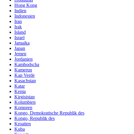
Hong Kong
Indien
Indonesien
Iran
Irak
Island
Israel
Jamaika
Japan
Jemen
Jordanien
Kambodscha
Kamerun
Kap Verde
Kasachstan
Katar
Kenia
Kirgisistan
Kolumbien
Komoren
Kongo, Demokratische Republik des
Kongo, Republik des
Kroatien
Kuba