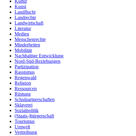
Kultur
Kunst
Landflucht
Landrechte
Landwirtschaft
Literatur
Medien
Menschenrechte
Minderheiten
Mobilität
Nachhaltige Entwicklung
Nord-Süd-Beziehungen
Partizipation
Rassismus
Regenwald
Religion
Ressourcen
Rüstung
Schulpartnerschaften
Sklaverei
Sozialpolitik
(Staats-)bürgerschaft
Tourismus
Umwelt
Vertreibung