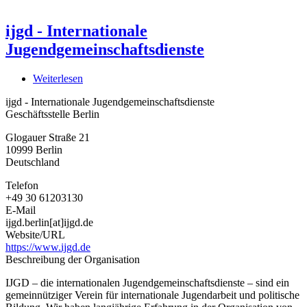
ijgd - Internationale
Jugendgemeinschaftsdienste
Weiterlesen
über
ijgd
ijgd - Internationale Jugendgemeinschaftsdienste
-
Geschäftsstelle Berlin
Internationale
Jugendgemeinschaftsdienste
Glogauer Straße 21
10999
Berlin
Deutschland
Telefon
+49 30 61203130
E-Mail
ijgd.berlin[at]ijgd.de
Website/URL
https://www.ijgd.de
Beschreibung der Organisation
IJGD – die internationalen Jugendgemeinschaftsdienste – sind ein
gemeinnütziger Verein für internationale Jugendarbeit und politische