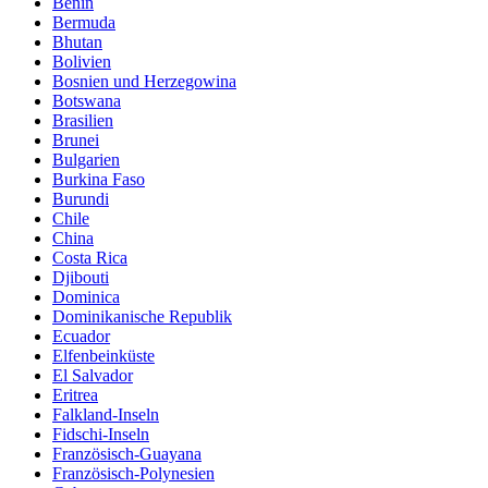
Benin
Bermuda
Bhutan
Bolivien
Bosnien und Herzegowina
Botswana
Brasilien
Brunei
Bulgarien
Burkina Faso
Burundi
Chile
China
Costa Rica
Djibouti
Dominica
Dominikanische Republik
Ecuador
Elfenbeinküste
El Salvador
Eritrea
Falkland-Inseln
Fidschi-Inseln
Französisch-Guayana
Französisch-Polynesien