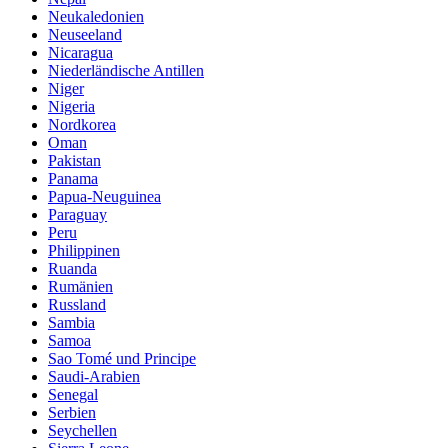
Neukaledonien
Neuseeland
Nicaragua
Niederländische Antillen
Niger
Nigeria
Nordkorea
Oman
Pakistan
Panama
Papua-Neuguinea
Paraguay
Peru
Philippinen
Ruanda
Rumänien
Russland
Sambia
Samoa
Sao Tomé und Principe
Saudi-Arabien
Senegal
Serbien
Seychellen