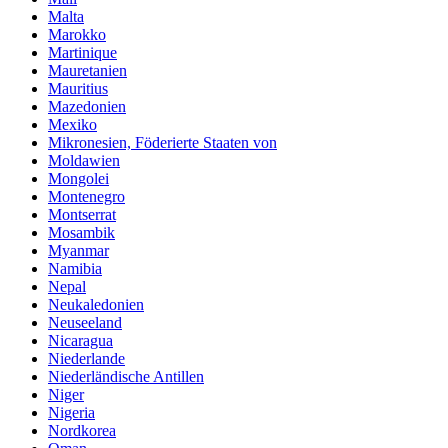
Malta
Marokko
Martinique
Mauretanien
Mauritius
Mazedonien
Mexiko
Mikronesien, Föderierte Staaten von
Moldawien
Mongolei
Montenegro
Montserrat
Mosambik
Myanmar
Namibia
Nepal
Neukaledonien
Neuseeland
Nicaragua
Niederlande
Niederländische Antillen
Niger
Nigeria
Nordkorea