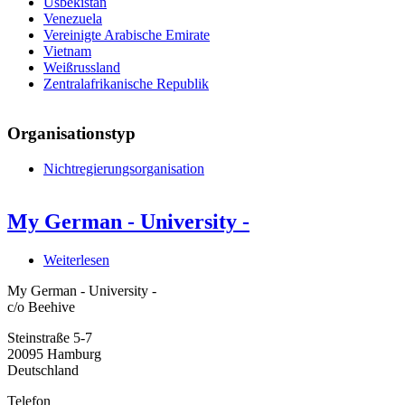
Usbekistan
Venezuela
Vereinigte Arabische Emirate
Vietnam
Weißrussland
Zentralafrikanische Republik
Organisationstyp
Nichtregierungsorganisation
My German - University -
Weiterlesen
über
My
My German - University -
German
c/o Beehive
-
University
Steinstraße 5-7
-
20095
Hamburg
Deutschland
Telefon