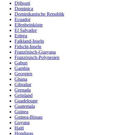
Djibouti
Dominica
Dominikanische Republik
Ecuador
Elfenbeinküste
El Salvador
Eritrea
Falkland-Inseln
Fidschi-Inseln
Französisch-Guayana
Französisch-Polynesien
Gabun
Gambia
Georgien
Ghana
Gibraltar
Grenada
Grönland
Guadeloupe
Guatemala
Guinea
Guinea-Bissau
Guyana
Haiti
Honduras