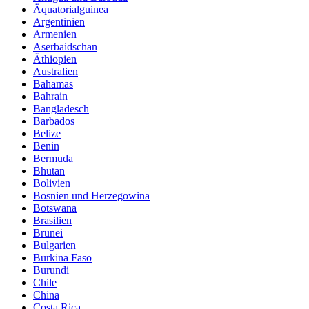
Äquatorialguinea
Argentinien
Armenien
Aserbaidschan
Äthiopien
Australien
Bahamas
Bahrain
Bangladesch
Barbados
Belize
Benin
Bermuda
Bhutan
Bolivien
Bosnien und Herzegowina
Botswana
Brasilien
Brunei
Bulgarien
Burkina Faso
Burundi
Chile
China
Costa Rica