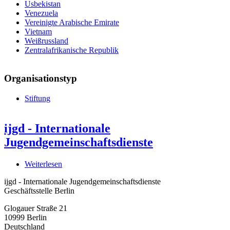
Usbekistan
Venezuela
Vereinigte Arabische Emirate
Vietnam
Weißrussland
Zentralafrikanische Republik
Organisationstyp
Stiftung
ijgd - Internationale
Jugendgemeinschaftsdienste
Weiterlesen
über
ijgd
ijgd - Internationale Jugendgemeinschaftsdienste
-
Geschäftsstelle Berlin
Internationale
Jugendgemeinschaftsdienste
Glogauer Straße 21
10999
Berlin
Deutschland