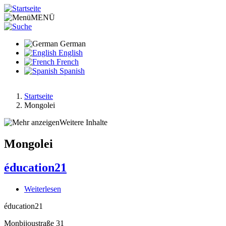
Direkt
zum
MENÜ
Inhalt
German
English
French
Spanish
Startseite
Mongolei
Pfadnavigation
Weitere Inhalte
Mongolei
éducation21
Weiterlesen
über
éducation21
éducation21
Monbijoustraße 31