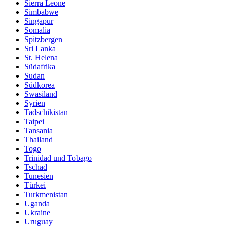
Sierra Leone
Simbabwe
Singapur
Somalia
Spitzbergen
Sri Lanka
St. Helena
Südafrika
Sudan
Südkorea
Swasiland
Syrien
Tadschikistan
Taipei
Tansania
Thailand
Togo
Trinidad und Tobago
Tschad
Tunesien
Türkei
Turkmenistan
Uganda
Ukraine
Uruguay