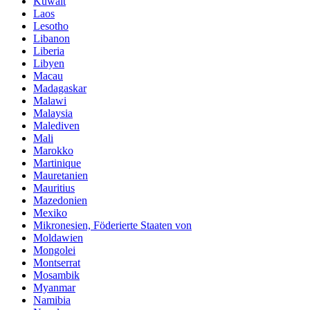
Kuwait
Laos
Lesotho
Libanon
Liberia
Libyen
Macau
Madagaskar
Malawi
Malaysia
Malediven
Mali
Marokko
Martinique
Mauretanien
Mauritius
Mazedonien
Mexiko
Mikronesien, Föderierte Staaten von
Moldawien
Mongolei
Montserrat
Mosambik
Myanmar
Namibia