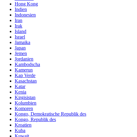
Hong Kong
Indien
Indonesien
Iran
Irak
Island
Israel
Jamaika
Japan
Jemen
Jordanien
Kambodscha
Kamerun
Kap Verde
Kasachstan
Katar
Kenia
Kirgisistan
Kolumbien
Komoren
Kongo, Demokratische Republik des
Kongo, Republik des
Kroatien
Kuba
Kuwait