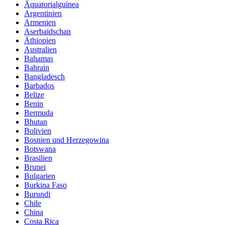
Äquatorialguinea
Argentinien
Armenien
Aserbaidschan
Äthiopien
Australien
Bahamas
Bahrain
Bangladesch
Barbados
Belize
Benin
Bermuda
Bhutan
Bolivien
Bosnien und Herzegowina
Botswana
Brasilien
Brunei
Bulgarien
Burkina Faso
Burundi
Chile
China
Costa Rica