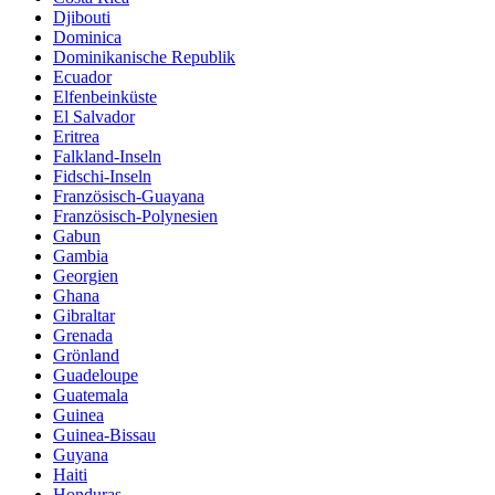
Djibouti
Dominica
Dominikanische Republik
Ecuador
Elfenbeinküste
El Salvador
Eritrea
Falkland-Inseln
Fidschi-Inseln
Französisch-Guayana
Französisch-Polynesien
Gabun
Gambia
Georgien
Ghana
Gibraltar
Grenada
Grönland
Guadeloupe
Guatemala
Guinea
Guinea-Bissau
Guyana
Haiti
Honduras