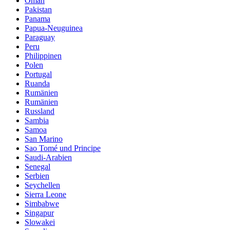
Oman
Pakistan
Panama
Papua-Neuguinea
Paraguay
Peru
Philippinen
Polen
Portugal
Ruanda
Rumänien
Rumänien
Russland
Sambia
Samoa
San Marino
Sao Tomé und Principe
Saudi-Arabien
Senegal
Serbien
Seychellen
Sierra Leone
Simbabwe
Singapur
Slowakei