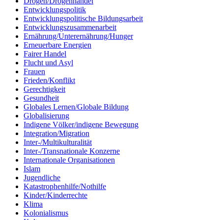
Drogen/Drogenhandel
Entwicklungspolitik
Entwicklungspolitische Bildungsarbeit
Entwicklungszusammenarbeit
Ernährung/Unterernährung/Hunger
Erneuerbare Energien
Fairer Handel
Flucht und Asyl
Frauen
Frieden/Konflikt
Gerechtigkeit
Gesundheit
Globales Lernen/Globale Bildung
Globalisierung
Indigene Völker/indigene Bewegung
Integration/Migration
Inter-/Multikulturalität
Inter-/Transnationale Konzerne
Internationale Organisationen
Islam
Jugendliche
Katastrophenhilfe/Nothilfe
Kinder/Kinderrechte
Klima
Kolonialismus