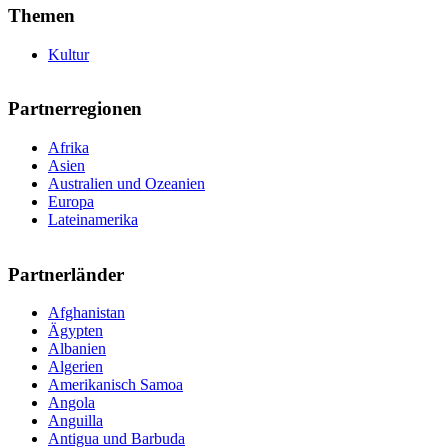
Themen
Kultur
Partnerregionen
Afrika
Asien
Australien und Ozeanien
Europa
Lateinamerika
Partnerländer
Afghanistan
Ägypten
Albanien
Algerien
Amerikanisch Samoa
Angola
Anguilla
Antigua und Barbuda