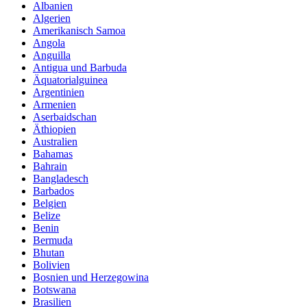
Albanien
Algerien
Amerikanisch Samoa
Angola
Anguilla
Antigua und Barbuda
Äquatorialguinea
Argentinien
Armenien
Aserbaidschan
Äthiopien
Australien
Bahamas
Bahrain
Bangladesch
Barbados
Belgien
Belize
Benin
Bermuda
Bhutan
Bolivien
Bosnien und Herzegowina
Botswana
Brasilien