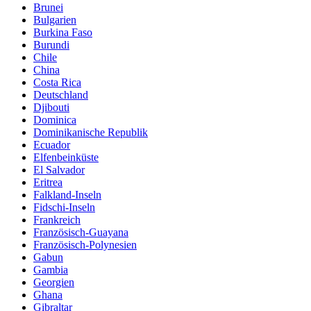
Brunei
Bulgarien
Burkina Faso
Burundi
Chile
China
Costa Rica
Deutschland
Djibouti
Dominica
Dominikanische Republik
Ecuador
Elfenbeinküste
El Salvador
Eritrea
Falkland-Inseln
Fidschi-Inseln
Frankreich
Französisch-Guayana
Französisch-Polynesien
Gabun
Gambia
Georgien
Ghana
Gibraltar