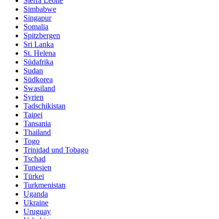
Sierra Leone
Simbabwe
Singapur
Somalia
Spitzbergen
Sri Lanka
St. Helena
Südafrika
Sudan
Südkorea
Swasiland
Syrien
Tadschikistan
Taipei
Tansania
Thailand
Togo
Trinidad und Tobago
Tschad
Tunesien
Türkei
Turkmenistan
Uganda
Ukraine
Uruguay