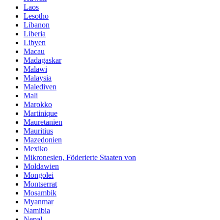
Laos
Lesotho
Libanon
Liberia
Libyen
Macau
Madagaskar
Malawi
Malaysia
Malediven
Mali
Marokko
Martinique
Mauretanien
Mauritius
Mazedonien
Mexiko
Mikronesien, Föderierte Staaten von
Moldawien
Mongolei
Montserrat
Mosambik
Myanmar
Namibia
Nepal