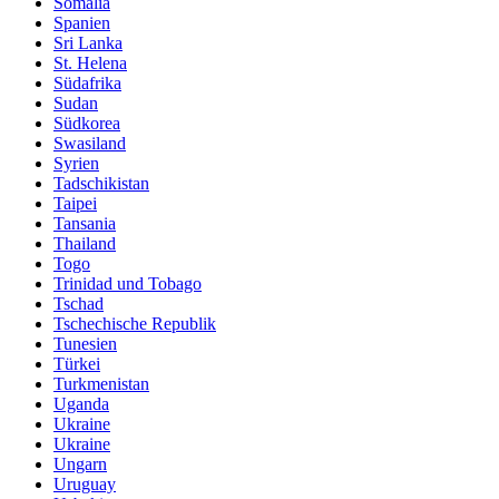
Somalia
Spanien
Sri Lanka
St. Helena
Südafrika
Sudan
Südkorea
Swasiland
Syrien
Tadschikistan
Taipei
Tansania
Thailand
Togo
Trinidad und Tobago
Tschad
Tschechische Republik
Tunesien
Türkei
Turkmenistan
Uganda
Ukraine
Ukraine
Ungarn
Uruguay