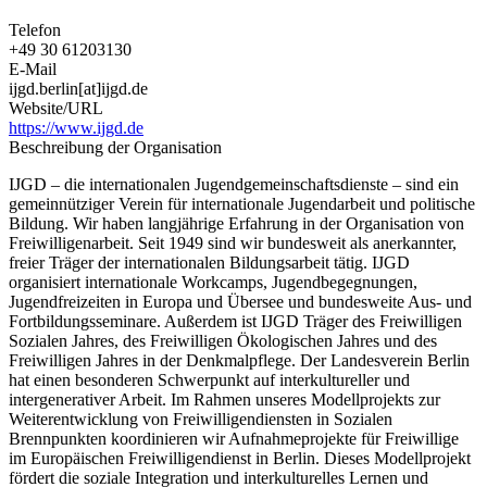
Telefon
+49 30 61203130
E-Mail
ijgd.berlin[at]ijgd.de
Website/URL
https://www.ijgd.de
Beschreibung der Organisation
IJGD – die internationalen Jugendgemeinschaftsdienste – sind ein
gemeinnütziger Verein für internationale Jugendarbeit und politische
Bildung. Wir haben langjährige Erfahrung in der Organisation von
Freiwilligenarbeit. Seit 1949 sind wir bundesweit als anerkannter,
freier Träger der internationalen Bildungsarbeit tätig. IJGD
organisiert internationale Workcamps, Jugendbegegnungen,
Jugendfreizeiten in Europa und Übersee und bundesweite Aus- und
Fortbildungsseminare. Außerdem ist IJGD Träger des Freiwilligen
Sozialen Jahres, des Freiwilligen Ökologischen Jahres und des
Freiwilligen Jahres in der Denkmalpflege. Der Landesverein Berlin
hat einen besonderen Schwerpunkt auf interkultureller und
intergenerativer Arbeit. Im Rahmen unseres Modellprojekts zur
Weiterentwicklung von Freiwilligendiensten in Sozialen
Brennpunkten koordinieren wir Aufnahmeprojekte für Freiwillige
im Europäischen Freiwilligendienst in Berlin. Dieses Modellprojekt
fördert die soziale Integration und interkulturelles Lernen und