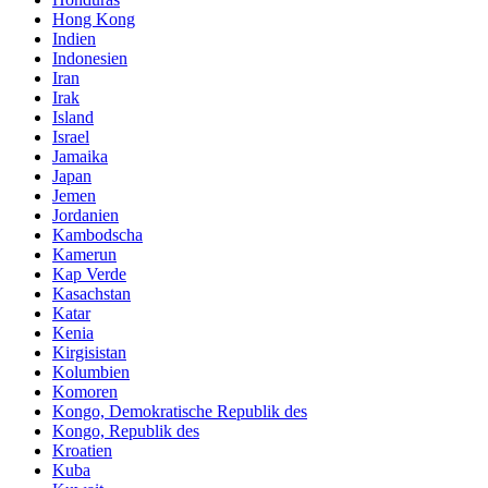
Hong Kong
Indien
Indonesien
Iran
Irak
Island
Israel
Jamaika
Japan
Jemen
Jordanien
Kambodscha
Kamerun
Kap Verde
Kasachstan
Katar
Kenia
Kirgisistan
Kolumbien
Komoren
Kongo, Demokratische Republik des
Kongo, Republik des
Kroatien
Kuba