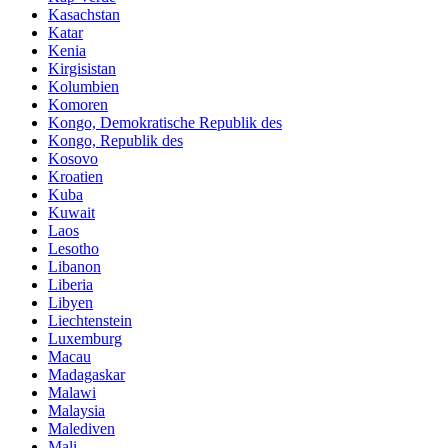
Kasachstan
Katar
Kenia
Kirgisistan
Kolumbien
Komoren
Kongo, Demokratische Republik des
Kongo, Republik des
Kosovo
Kroatien
Kuba
Kuwait
Laos
Lesotho
Libanon
Liberia
Libyen
Liechtenstein
Luxemburg
Macau
Madagaskar
Malawi
Malaysia
Malediven
Mali