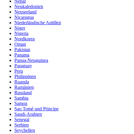
Nepal
Neukaledonien
Neuseeland
Nicaragua
Niederländische Antillen
Niger
Nigeria
Nordkorea
Oman
Pakistan
Panama
Papua-Neuguinea
Paraguay
Peru
Philippinen
Ruanda
Rumänien
Russland
Sambia
Samoa
Sao Tomé und Principe
Saudi-Arabien
Senegal
Serbien
Seychellen