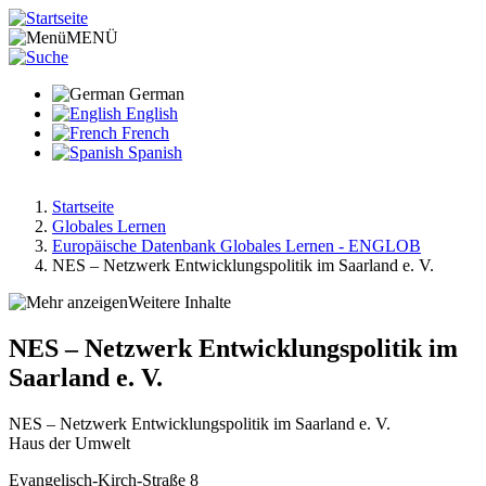
Direkt
zum
MENÜ
Inhalt
German
English
French
Spanish
Startseite
Globales Lernen
Pfadnavigation
Europäische Datenbank Globales Lernen - ENGLOB
NES – Netzwerk Entwicklungspolitik im Saarland e. V.
Weitere Inhalte
NES – Netzwerk Entwicklungspolitik im
Saarland e. V.
NES – Netzwerk Entwicklungspolitik im Saarland e. V.
Haus der Umwelt
Evangelisch-Kirch-Straße 8