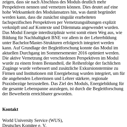
zeigen, dass sie nach Abschluss des Moduls deutlich mehr
Perspektiven nennen und vernetzen können. Dies deutet auf eine
hohe Wirksamkeit des Modulansatzes hin, was damit begründet
werden kann, dass die zunächst singulär erarbeiteten
fachspezifischen Perspektiven per Vernetzungsübungen explizit
verknüpft und auf Kontexte und Dilemmata angewendet wurden.
Das Modul Energie interdisziplinär weist somit einen Weg aus, wie
Bildung für Nachhaltigkeit BNE vor allem in der Lehrerbildung
unter Bachelor/Master-Strukturen erfolgreich integriert werden
kann. Auf Grundlage der Begleitforschung konnte das Modul im
aktuellen Durchgang im Sommersemester 2016 optimiert werden.
Die aktive Vernetzung der verschiedenen Perspektiven im Modul
wurde zu einem festen Bestandteil, die Reihenfolge der fachlichen
Zugänge wurde verbessert und zusätzliche Exkursionstermine zu
Firmen und Institutionen mit Energiebezug wurden integriert, um für
die angehenden Lehrerinnen und Lehrer stärkere, regionale
Praxisbezüge herzustellen. Das Ziel des Moduls, Energiebildung für
die gesamte Lebenspanne anzulegen, ist durch die Begleitforschung
der Bewerberin erreichbarer geworden.
Kontakt
World University Service (WUS),
Deutsches Komitee e. V.