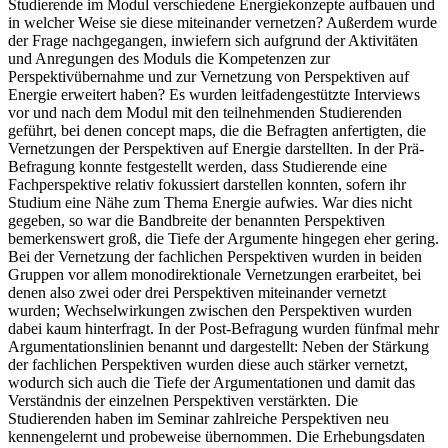
Studierende im Modul verschiedene Energiekonzepte aufbauen und
in welcher Weise sie diese miteinander vernetzen? Außerdem wurde
der Frage nachgegangen, inwiefern sich aufgrund der Aktivitäten
und Anregungen des Moduls die Kompetenzen zur
Perspektivübernahme und zur Vernetzung von Perspektiven auf
Energie erweitert haben? Es wurden leitfadengestützte Interviews
vor und nach dem Modul mit den teilnehmenden Studierenden
geführt, bei denen concept maps, die die Befragten anfertigten, die
Vernetzungen der Perspektiven auf Energie darstellten. In der Prä-
Befragung konnte festgestellt werden, dass Studierende eine
Fachperspektive relativ fokussiert darstellen konnten, sofern ihr
Studium eine Nähe zum Thema Energie aufwies. War dies nicht
gegeben, so war die Bandbreite der benannten Perspektiven
bemerkenswert groß, die Tiefe der Argumente hingegen eher gering.
Bei der Vernetzung der fachlichen Perspektiven wurden in beiden
Gruppen vor allem monodirektionale Vernetzungen erarbeitet, bei
denen also zwei oder drei Perspektiven miteinander vernetzt
wurden; Wechselwirkungen zwischen den Perspektiven wurden
dabei kaum hinterfragt. In der Post-Befragung wurden fünfmal mehr
Argumentationslinien benannt und dargestellt: Neben der Stärkung
der fachlichen Perspektiven wurden diese auch stärker vernetzt,
wodurch sich auch die Tiefe der Argumentationen und damit das
Verständnis der einzelnen Perspektiven verstärkten. Die
Studierenden haben im Seminar zahlreiche Perspektiven neu
kennengelernt und probeweise übernommen. Die Erhebungsdaten