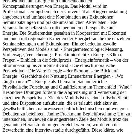
Perspektiven auf Energie und unterschiedlichen
Konzeptualisierungen von Energie. Das Modul wird im
Professionalisierungsbereich der Universität als Ringveranstaltung
angeboten und umfasst eine Kombination aus Exkursionen,
Seminarsitzungen und praktikumsähnlichen Aktivitäten. Jede
Veranstaltung befasst sich mit einer anderen Perspektive auf
Energie. Die Studierenden gestalten in Kooperation mit Dozenten
und auch mit regionalen Experten der Energiebranche die einzelnen
Seminarsitzungen und Exkursionen. Einige bedeutungsvolle
Perspektiven des Models sind: · Energiemeteorologie: Messung,
Vorhersage, Versicherung · Projektunterricht zu Energie-Klima-
Fragen – Einblick in die Schulpraxis · Energieinformatik – von der
Strommessung bis zum Smart Grid · Die ethisch-moralische
Perspektive · Die Ware Energie – der ökonomische Blick auf
Energie · Geschichte der Nutzung Erneuerbarer Energien · „Wo
fängt man an?“ - Energie als Thema im Sachunterricht ·
Physikalische Forschung und Qualifizierung im Themenfeld „Wind“
Besondere Übungen fördern die Abgrenzung und Vernetzung der
einzelnen Perspektiven. Ziel des Moduls ist es, eine kritische Sicht
und eine Disposition aufzubauen, die es erlaubt, sich aktiv an
gesellschaftlichen, naturwissenschaftlich-technischen und weiteren
Debatten zu beteiligen. Janine Freckmann Begleitforschung: Um zu
untersuchen, inwieweit die angestrebten Ziele des Moduls trotz der
genannten Herausforderungen erreicht werden, wurde von der
Bewerberin eine Interviewstudie durchgeführt. Diese klärte, wie