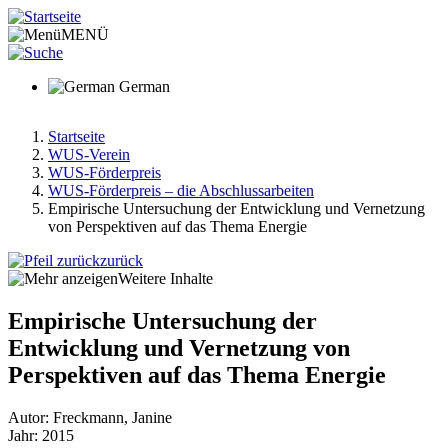
Direkt
zum
MENÜ
Inhalt
German
Startseite
WUS-Verein
Pfadnavigation
WUS-Förderpreis
WUS-Förderpreis – die Abschlussarbeiten
Empirische Untersuchung der Entwicklung und Vernetzung
von Perspektiven auf das Thema Energie
zurück
Weitere Inhalte
Empirische Untersuchung der
Entwicklung und Vernetzung von
Perspektiven auf das Thema Energie
Autor: Freckmann, Janine
Jahr: 2015