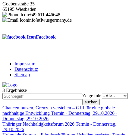
Goebenstraße 35
65195 Wiesbaden
+49 611 446648
info[at]wusgermany.de
Facebook
Impressum
Datenschutz
Footer
Sitemap
menu
3 Ergebnisse
Zeige mir
Chancen nutzen, Grenzen verstehen – GLI für eine globale
nachhaltige Entwicklung
Termin -
Donnerstag, 29.10.2026
-
Donnerstag, 29.10.2026
Thüringer Nachhaltigkeitsforum 2026
Termin -
Donnerstag,
29.10.2026
Koloniale Spuren – Filmdurchführung / Medienwerkstatt
Termin -