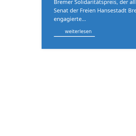
Bremer Solidaritätspreis, der al
Senat der Freien Hansestadt B
engagierte…
weiterlesen
NEWSLETTER
Immer auf dem Laufenden bleiben. 
per Post – bei unseren Newslettern i
dabei!