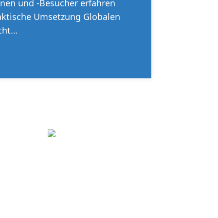
nnen und -Besucher erfahren
raktische Umsetzung Globalen
cht…
tern