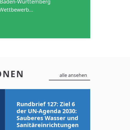
m Baden-Württemberg
 Wettbewerb…
ONEN
alle ansehen
Rundbrief 127: Ziel 6
der UN-Agenda 2030:
Sauberes Wasser und
Sanitäreinrichtungen