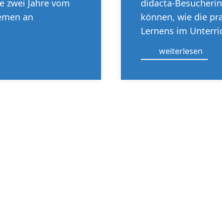
le zwei Jahre vom
didacta-Besucheri
remen an
können, wie die p
Lernens im Unterri
weiterlesen
Ob per E-Mail oder
zu unseren Newslet
st für jeden etwas