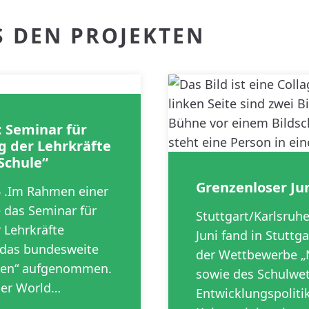
S DEN PROJEKTEN
: Seminar für
g der Lehrkräfte
Schule“
Grenzenloser Ju
6 .Im Rahmen einer
e das Seminar für
Stuttgart/Karlsruh
 Lehrkräfte
Juni fand in Stuttga
n das bundesweite
der Wettbewerbe „N
ulen“ aufgenommen.
sowie des Schulwe
der World…
Entwicklungspoliti