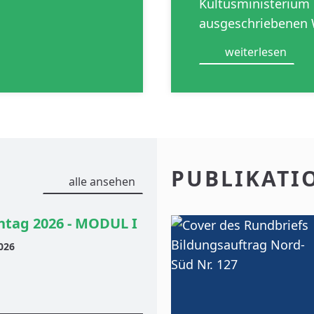
Kultusministeriu
ausgeschriebenen
weiterlesen
PUBLIKATI
alle ansehen
tag 2026 - MODUL I
026