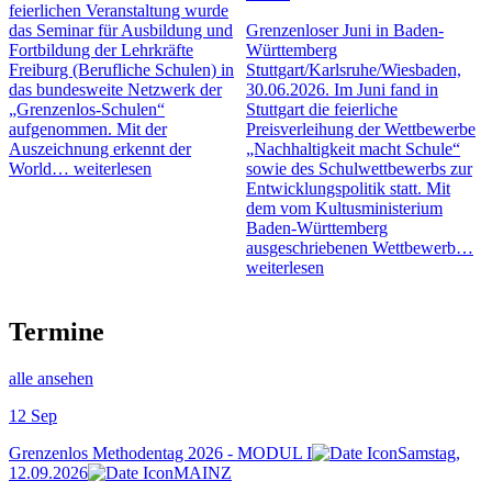
feierlichen Veranstaltung wurde
das Seminar für Ausbildung und
Grenzenloser Juni in Baden-
Fortbildung der Lehrkräfte
Württemberg
Freiburg (Berufliche Schulen) in
Stuttgart/Karlsruhe/Wiesbaden,
das bundesweite Netzwerk der
30.06.2026. Im Juni fand in
„Grenzenlos-Schulen“
Stuttgart die feierliche
aufgenommen. Mit der
Preisverleihung der Wettbewerbe
Auszeichnung erkennt der
„Nachhaltigkeit macht Schule“
World…
weiterlesen
sowie des Schulwettbewerbs zur
Entwicklungspolitik statt. Mit
dem vom Kultusministerium
Baden-Württemberg
ausgeschriebenen Wettbewerb…
weiterlesen
Termine
alle ansehen
12
Sep
Grenzenlos Methodentag 2026 - MODUL I
Samstag,
12.09.2026
MAINZ