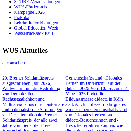
STUBE-Veranstaltungen
WUS-Förderpreis
Kampagne 2026
Praktika
Lehrkräftefortbildungen
Global Education Week
Wasserrucksack Paul
WUS Aktuelles
alle ansehen
20. Bremer Solidaritätspreis
Gemeinschaftsstand „Globales
ausgeschrieben
(Juli 2026)
Lernen im Unterricht“ auf der
Weltweit nimmt die Bedrohung
didacta 2026
Vom 10. bis zum 14.
von Demokratien,
März 2026 findet die
Rechtsstaatlichkeit und
Bildungsmesse didacta in Köln
Multilateralismus durch autoritäre
statt. Auch in diesem Jahr gibt es
und nationalistische Strömungen
wieder einen Gemeinschaftsstand
zu. Der internationale Bremer
zum Globales Lernen, wo
Solidaritätspreis, der alle zwei
didacta-Besucherinnen und -
Jahre vom Senat der Freien
Besucher erfahren können, wie
Hansestadt Bremen an
die praktische Umsetzung