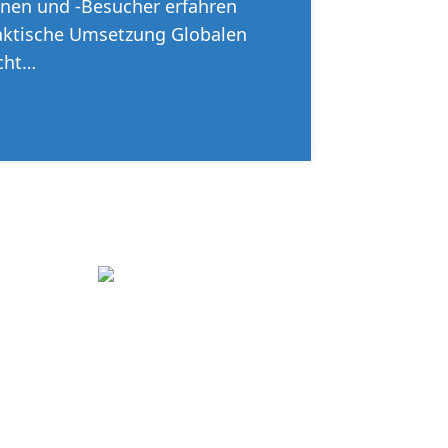
nnen und -Besucher erfahren
raktische Umsetzung Globalen
cht…
tern