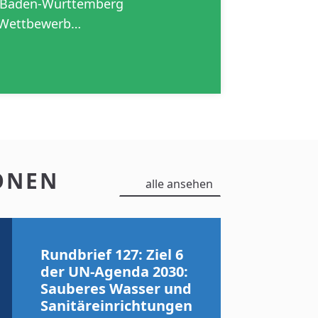
m Baden-Württemberg
 Wettbewerb…
ONEN
alle ansehen
Rundbrief 127: Ziel 6
der UN-Agenda 2030:
Sauberes Wasser und
Sanitäreinrichtungen