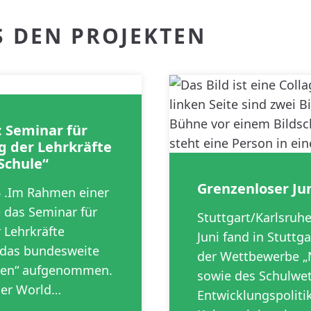
S DEN PROJEKTEN
: Seminar für
g der Lehrkräfte
Schule“
Grenzenloser Ju
6 .Im Rahmen einer
e das Seminar für
Stuttgart/Karlsruh
 Lehrkräfte
Juni fand in Stuttga
n das bundesweite
der Wettbewerbe „N
ulen“ aufgenommen.
sowie des Schulwe
der World…
Entwicklungspoliti