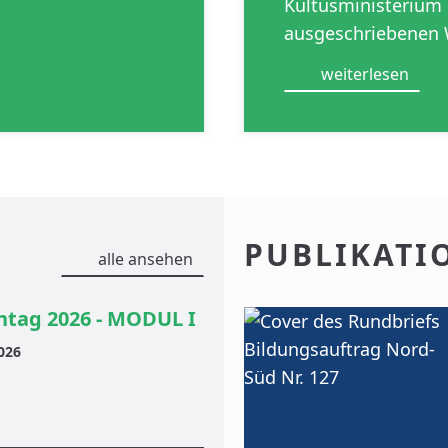
Kultusministeriu
ausgeschriebenen
weiterlesen
PUBLIKATI
alle ansehen
tag 2026 - MODUL I
026