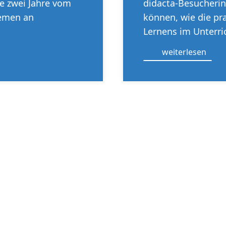
le zwei Jahre vom
didacta-Besucheri
remen an
können, wie die p
Lernens im Unterri
weiterlesen
Ob per E-Mail oder
zu unseren Newslet
st für jeden etwas