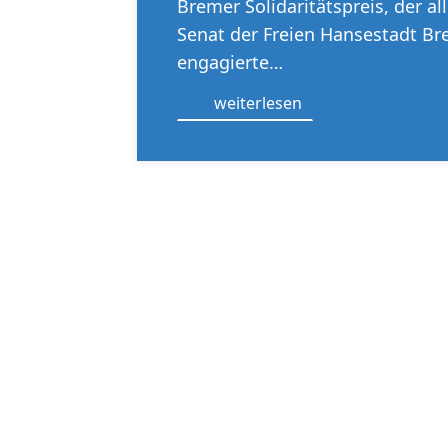
Bremer Solidaritätspreis, der al
Senat der Freien Hansestadt B
engagierte…
weiterlesen
NEWSLETTER
Immer auf dem Laufenden bleiben. 
per Post – bei unseren Newslettern i
dabei!