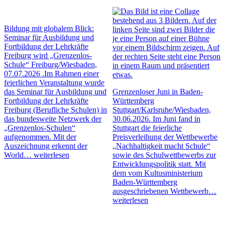
Bildung mit globalem Blick:
Seminar für Ausbildung und
Fortbildung der Lehrkräfte
Freiburg wird „Grenzenlos-
Schule“
Freiburg/Wiesbaden,
07.07.2026 .Im Rahmen einer
feierlichen Veranstaltung wurde
das Seminar für Ausbildung und
Grenzenloser Juni in Baden-
Fortbildung der Lehrkräfte
Württemberg
Freiburg (Berufliche Schulen) in
Stuttgart/Karlsruhe/Wiesbaden,
das bundesweite Netzwerk der
30.06.2026. Im Juni fand in
„Grenzenlos-Schulen“
Stuttgart die feierliche
aufgenommen. Mit der
Preisverleihung der Wettbewerbe
Auszeichnung erkennt der
„Nachhaltigkeit macht Schule“
World…
weiterlesen
sowie des Schulwettbewerbs zur
Entwicklungspolitik statt. Mit
dem vom Kultusministerium
Baden-Württemberg
ausgeschriebenen Wettbewerb…
weiterlesen