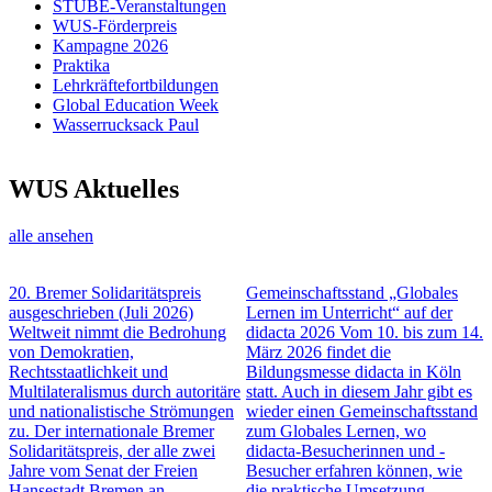
STUBE-Veranstaltungen
WUS-Förderpreis
Kampagne 2026
Praktika
Lehrkräftefortbildungen
Global Education Week
Wasserrucksack Paul
WUS Aktuelles
alle ansehen
20. Bremer Solidaritätspreis
Gemeinschaftsstand „Globales
ausgeschrieben
(Juli 2026)
Lernen im Unterricht“ auf der
Weltweit nimmt die Bedrohung
didacta 2026
Vom 10. bis zum 14.
von Demokratien,
März 2026 findet die
Rechtsstaatlichkeit und
Bildungsmesse didacta in Köln
Multilateralismus durch autoritäre
statt. Auch in diesem Jahr gibt es
und nationalistische Strömungen
wieder einen Gemeinschaftsstand
zu. Der internationale Bremer
zum Globales Lernen, wo
Solidaritätspreis, der alle zwei
didacta-Besucherinnen und -
Jahre vom Senat der Freien
Besucher erfahren können, wie
Hansestadt Bremen an
die praktische Umsetzung