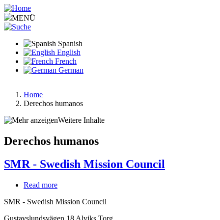
Pasar
al
MENÜ
contenido
principal
Spanish
English
French
German
Home
Derechos humanos
Ruta
de
Weitere Inhalte
navegación
Derechos humanos
SMR - Swedish Mission Council
Read more
about
SMR
SMR - Swedish Mission Council
-
Swedish
Gustavslundsvägen 18 Alviks Torg