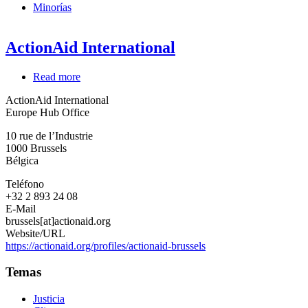
Minorías
ActionAid International
Read more
about
ActionAid
ActionAid International
International
Europe Hub Office
10 rue de l’Industrie
1000
Brussels
Bélgica
Teléfono
+32 2 893 24 08
E-Mail
brussels[at]actionaid.org
Website/URL
https://actionaid.org/profiles/actionaid-brussels
Temas
Justicia