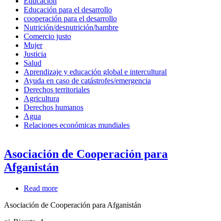
Educación
Educación para el desarrollo
cooperación para el desarrollo
Nutrición/desnutrición/hambre
Comercio justo
Mujer
Justicia
Salud
Aprendizaje y educación global e intercultural
Ayuda en caso de catástrofes/emergencia
Derechos territoriales
Agricultura
Derechos humanos
Agua
Relaciones económicas mundiales
Asociación de Cooperación para
Afganistán
Read more
about
Asociación
Asociación de Cooperación para Afganistán
de
Cooperación