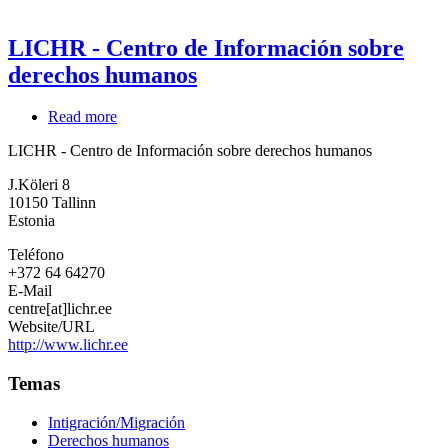
LICHR - Centro de Información sobre
derechos humanos
Read more
about
LICHR
LICHR - Centro de Información sobre derechos humanos
-
Centro
J.Köleri 8
de
10150
Tallinn
Información
Estonia
sobre
derechos
Teléfono
humanos
+372 64 64270
E-Mail
centre[at]lichr.ee
Website/URL
http://www.lichr.ee
Temas
Intigración/Migración
Derechos humanos