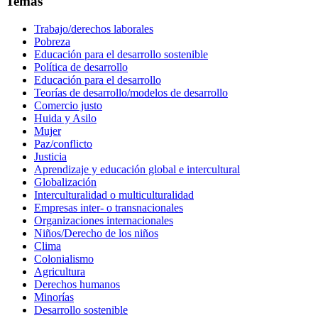
Temas
Trabajo/derechos laborales
Pobreza
Educación para el desarrollo sostenible
Política de desarrollo
Educación para el desarrollo
Teorías de desarrollo/modelos de desarrollo
Comercio justo
Huida y Asilo
Mujer
Paz/conflicto
Justicia
Aprendizaje y educación global e intercultural
Globalización
Interculturalidad o multiculturalidad
Empresas inter- o transnacionales
Organizaciones internacionales
Niños/Derecho de los niños
Clima
Colonialismo
Agricultura
Derechos humanos
Minorías
Desarrollo sostenible