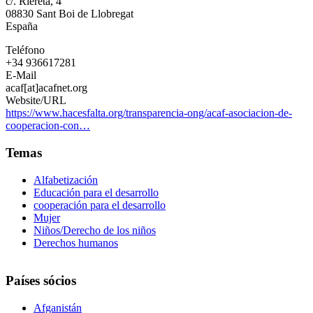
c/. Riereta, 4
para
08830
Sant Boi de Llobregat
Afganistán
España
Teléfono
+34 936617281
E-Mail
acaf[at]acafnet.org
Website/URL
https://www.hacesfalta.org/transparencia-ong/acaf-asociacion-de-
cooperacion-con…
Temas
Alfabetización
Educación para el desarrollo
cooperación para el desarrollo
Mujer
Niños/Derecho de los niños
Derechos humanos
Países sócios
Afganistán