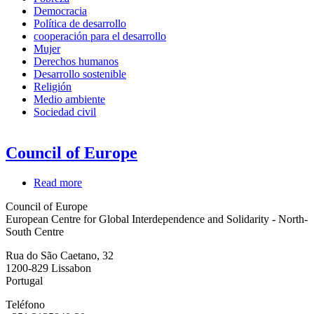
Democracia
Política de desarrollo
cooperación para el desarrollo
Mujer
Derechos humanos
Desarrollo sostenible
Religión
Medio ambiente
Sociedad civil
Council of Europe
Read more
about
Council
Council of Europe
of
European Centre for Global Interdependence and Solidarity - North-
Europe
South Centre
Rua do São Caetano, 32
1200-829
Lissabon
Portugal
Teléfono