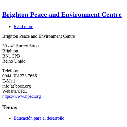
Brighton Peace and Environment Centre
Read more
about
Brighton
Brighton Peace and Environment Centre
Peace
and
39 - 41 Surrey Street
Environment
Brighton
Centre
BN1 3PB
Reino Unido
Teléfono
0044 (0)1273 766611
E-Mail
info[at]bpec.org
Website/URL
https://www.bpec.org
Temas
Educación para el desarrollo