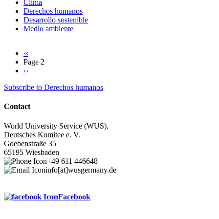
Clima
Derechos humanos
Desarrollo sostenible
Medio ambiente
Previous
‹‹
page
Page 2
Pagination
Next
››
page
Subscribe to Derechos humanos
Contact
World University Service (WUS),
Deutsches Komitee e. V.
Goebenstraße 35
65195 Wiesbaden
+49 611 446648
info[at]wusgermany.de
Facebook