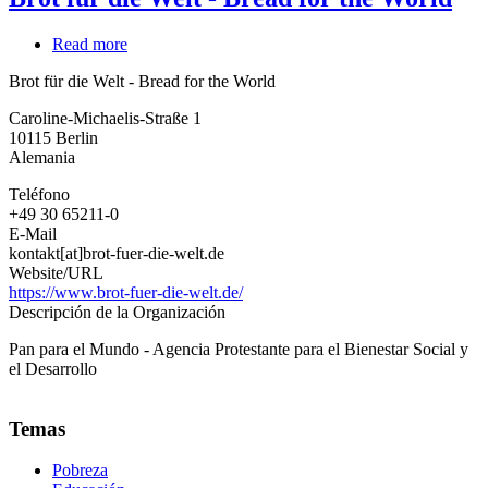
Read more
about
Brot
Brot für die Welt - Bread for the World
für
die
Caroline-Michaelis-Straße 1
Welt
10115
Berlin
-
Alemania
Bread
for
Teléfono
the
+49 30 65211-0
World
E-Mail
kontakt[at]brot-fuer-die-welt.de
Website/URL
https://www.brot-fuer-die-welt.de/
Descripción de la Organización
Pan para el Mundo - Agencia Protestante para el Bienestar Social y
el Desarrollo
Temas
Pobreza