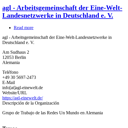
agl - Arbeitsgemeinschaft der Eine-Welt-
Landesnetzwerke in Deutschland e. V.
Read more
about
agl
agl - Arbeitsgemeinschaft der Eine-Welt-Landesnetzwerke in
-
Deutschland e. V.
Arbeitsgemeinschaft
der
Am Sudhaus 2
Eine-
12053
Berlin
Welt-
Alemania
Landesnetzwerke
in
Teléfono
Deutschland
+49 30 5697-2473
e.
E-Mail
V.
info[at]agl-einewelt.de
Website/URL
https://agl-einewelt.de/
Descripción de la Organización
Grupo de Trabajo de las Redes Un Mundo en Alemania