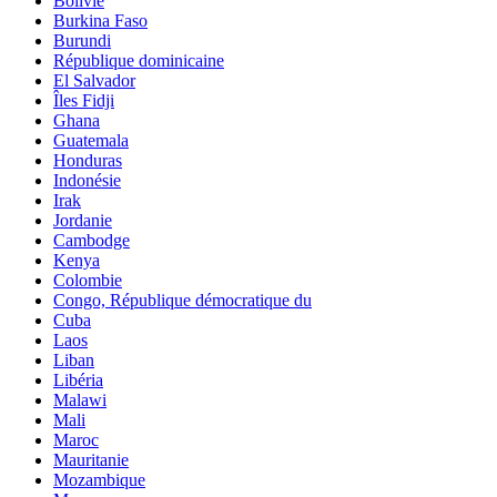
Bolivie
Burkina Faso
Burundi
République dominicaine
El Salvador
Îles Fidji
Ghana
Guatemala
Honduras
Indonésie
Irak
Jordanie
Cambodge
Kenya
Colombie
Congo, République démocratique du
Cuba
Laos
Liban
Libéria
Malawi
Mali
Maroc
Mauritanie
Mozambique