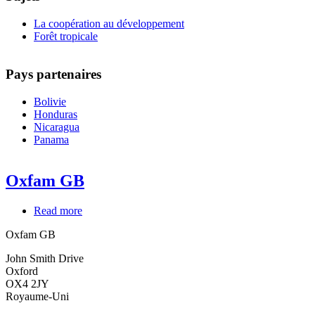
La coopération au développement
Forêt tropicale
Pays partenaires
Bolivie
Honduras
Nicaragua
Panama
Oxfam GB
Read more
about
Oxfam
Oxfam GB
GB
John Smith Drive
Oxford
OX4 2JY
Royaume-Uni