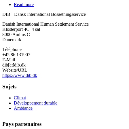
Read more
about
DIB
DIB - Dansk International Bosaetningsservice
-
Dansk
Danish International Human Settlement Service
International
Klosterport 4C, 4 sal
Bosaetningsservice
8000
Aarhus C
Danemark
Téléphone
+45 86 131907
E-Mail
dib[at]dib.dk
Website/URL
https://www.dib.dk
Sujets
Climat
Développement durable
Ambiance
Pays partenaires