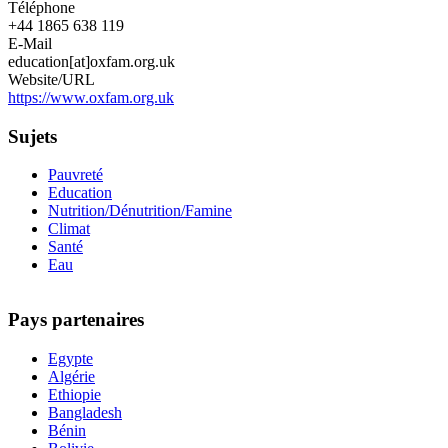
Téléphone
+44 1865 638 119
E-Mail
education[at]oxfam.org.uk
Website/URL
https://www.oxfam.org.uk
Sujets
Pauvreté
Education
Nutrition/Dénutrition/Famine
Climat
Santé
Eau
Pays partenaires
Egypte
Algérie
Ethiopie
Bangladesh
Bénin