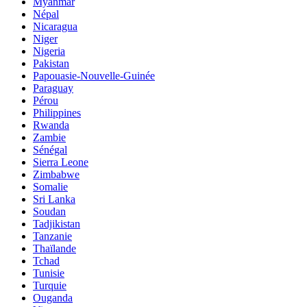
Myanmar
Népal
Nicaragua
Niger
Nigeria
Pakistan
Papouasie-Nouvelle-Guinée
Paraguay
Pérou
Philippines
Rwanda
Zambie
Sénégal
Sierra Leone
Zimbabwe
Somalie
Sri Lanka
Soudan
Tadjikistan
Tanzanie
Thaïlande
Tchad
Tunisie
Turquie
Ouganda