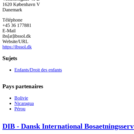
1620
København V
Danemark
Téléphone
+45 36 177881
E-Mail
ibs[at]ibssol.dk
Website/URL
https://ibssol.dk
Sujets
Enfants/Droit des enfants
Pays partenaires
Bolivie
Nicaragua
Pérou
DIB - Dansk International Bosaetningsserv