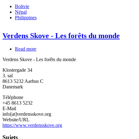
Bolivie
Népal
Philippines
Verdens Skove - Les forêts du monde
Read more
about
Verdens
Verdens Skove - Les forêts du monde
Skove
-
Klostergade 34
Les
3. sal
forêts
8613 5232
Aarhus C
du
Danemark
monde
Téléphone
+45 8613 5232
E-Mail
info[at]verdensskove.org
Website/URL
https://www.verdensskove.org
Sujets