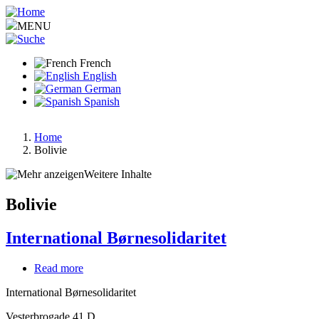
Aller
au
MENU
contenu
principal
French
English
German
Spanish
Home
Bolivie
Fil
d'Ariane
Weitere Inhalte
Bolivie
International Børnesolidaritet
Read more
about
International
International Børnesolidaritet
Børnesolidaritet
Vesterbrogade 41 D