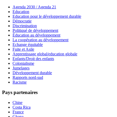
Agenda 2030 / Agenda 21
Education
Education pour le développement durable
Démocratie
Discrimination
Politiqué de développement
Éducation au développement
La coopération au développement
Echange équitable
Fuite et Asile
Apprentissage global/education globale
Enfants/Droit des enfants
Colonialisme
Jumelages
Développement durable
Rapports nord-sud
Racisme
Pays partenaires
Chine
Costa Rica
France
Ghana