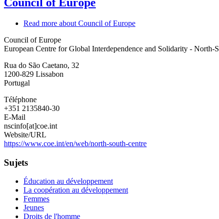
Council of Europe
Read more
about Council of Europe
Council of Europe
European Centre for Global Interdependence and Solidarity - North-
Rua do São Caetano, 32
1200-829
Lissabon
Portugal
Téléphone
+351 2135840-30
E-Mail
nscinfo[at]coe.int
Website/URL
https://www.coe.int/en/web/north-south-centre
Sujets
Éducation au développement
La coopération au développement
Femmes
Jeunes
Droits de l'homme