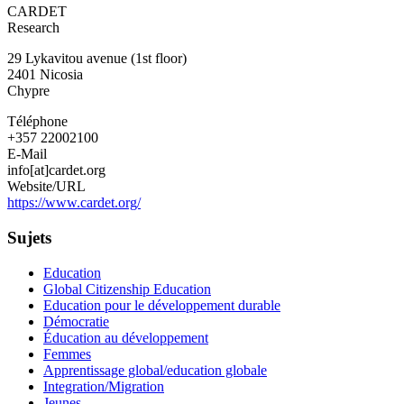
CARDET
Research
29 Lykavitou avenue (1st floor)
2401
Nicosia
Chypre
Téléphone
+357 22002100
E-Mail
info[at]cardet.org
Website/URL
https://www.cardet.org/
Sujets
Education
Global Citizenship Education
Education pour le développement durable
Démocratie
Éducation au développement
Femmes
Apprentissage global/education globale
Integration/Migration
Jeunes