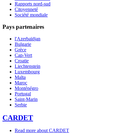
Rapports nord-sud
Citoyenneté
Société mondiale
Pays partenaires
l'Azerbaïdjan
Bulgarie
Grèce
Cap-Vert
Croatie
Liechtenstein
Luxembourg
Malta
Maroc
Monténégro
Portugal
Saint-Marin
Serbie
CARDET
Read more
about CARDET