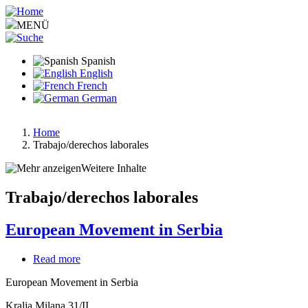
Pasar
al
MENÜ
contenido
principal
Spanish
English
French
German
Home
Trabajo/derechos laborales
Ruta
de
Weitere Inhalte
navegación
Trabajo/derechos laborales
European Movement in Serbia
Read more
about
European
European Movement in Serbia
Movement
in
Kralja Milana 31/II