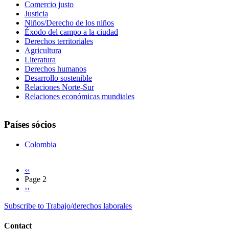
Comercio justo
Justicia
Niños/Derecho de los niños
Éxodo del campo a la ciudad
Derechos territoriales
Agricultura
Literatura
Derechos humanos
Desarrollo sostenible
Relaciones Norte-Sur
Relaciones económicas mundiales
Países sócios
Colombia
Previous
‹‹
page
Page 2
Pagination
Next
››
page
Subscribe to Trabajo/derechos laborales
Contact