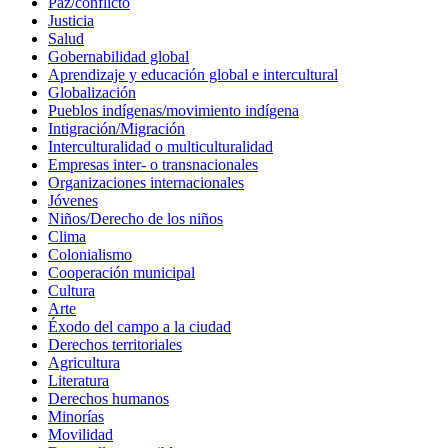
Paz/conflicto
Justicia
Salud
Gobernabilidad global
Aprendizaje y educación global e intercultural
Globalización
Pueblos indígenas/movimiento indígena
Intigración/Migración
Interculturalidad o multiculturalidad
Empresas inter- o transnacionales
Organizaciones internacionales
Jóvenes
Niños/Derecho de los niños
Clima
Colonialismo
Cooperación municipal
Cultura
Arte
Éxodo del campo a la ciudad
Derechos territoriales
Agricultura
Literatura
Derechos humanos
Minorías
Movilidad