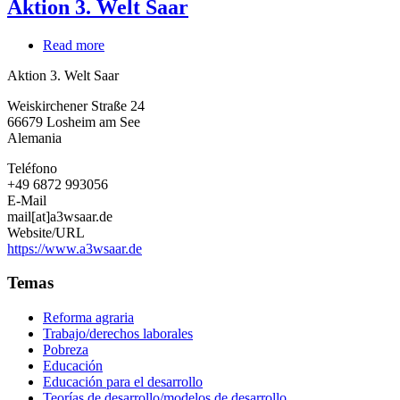
Aktion 3. Welt Saar
Read more
about
Aktion
Aktion 3. Welt Saar
3.
Welt
Weiskirchener Straße 24
Saar
66679
Losheim am See
Alemania
Teléfono
+49 6872 993056
E-Mail
mail[at]a3wsaar.de
Website/URL
https://www.a3wsaar.de
Temas
Reforma agraria
Trabajo/derechos laborales
Pobreza
Educación
Educación para el desarrollo
Teorías de desarrollo/modelos de desarrollo