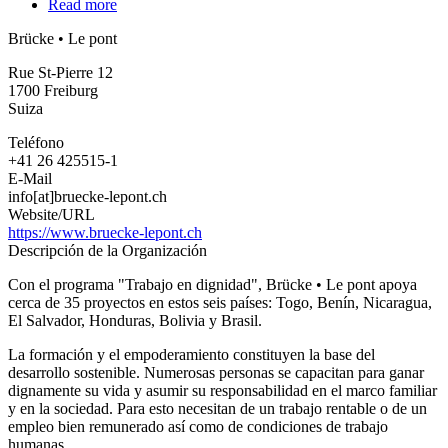
Read more
about
Brücke
Brücke • Le pont
•
Le
Rue St-Pierre 12
pont
1700
Freiburg
Suiza
Teléfono
+41 26 425515-1
E-Mail
info[at]bruecke-lepont.ch
Website/URL
https://www.bruecke-lepont.ch
Descripción de la Organización
Con el programa "Trabajo en dignidad", Brücke • Le pont apoya
cerca de 35 proyectos en estos seis países: Togo, Benín, Nicaragua,
El Salvador, Honduras, Bolivia y Brasil.
La formación y el empoderamiento constituyen la base del
desarrollo sostenible. Numerosas personas se capacitan para ganar
dignamente su vida y asumir su responsabilidad en el marco familiar
y en la sociedad. Para esto necesitan de un trabajo rentable o de un
empleo bien remunerado así como de condiciones de trabajo
humanas.