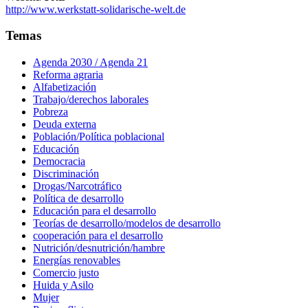
http://www.werkstatt-solidarische-welt.de
Temas
Agenda 2030 / Agenda 21
Reforma agraria
Alfabetización
Trabajo/derechos laborales
Pobreza
Deuda externa
Población/Política poblacional
Educación
Democracia
Discriminación
Drogas/Narcotráfico
Política de desarrollo
Educación para el desarrollo
Teorías de desarrollo/modelos de desarrollo
cooperación para el desarrollo
Nutrición/desnutrición/hambre
Energías renovables
Comercio justo
Huida y Asilo
Mujer