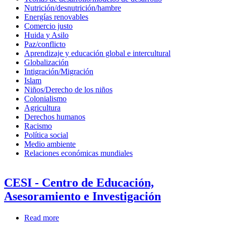
Nutrición/desnutrición/hambre
Energías renovables
Comercio justo
Huida y Asilo
Paz/conflicto
Aprendizaje y educación global e intercultural
Globalización
Intigración/Migración
Islam
Niños/Derecho de los niños
Colonialismo
Agricultura
Derechos humanos
Racismo
Política social
Medio ambiente
Relaciones económicas mundiales
CESI - Centro de Educación,
Asesoramiento e Investigación
Read more
about