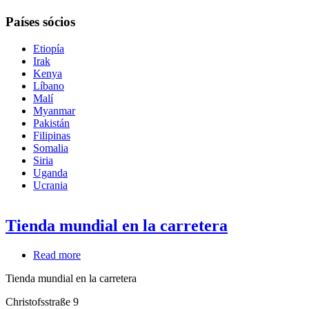
Países sócios
Etiopía
Irak
Kenya
Líbano
Malí
Myanmar
Pakistán
Filipinas
Somalia
Siria
Uganda
Ucrania
Tienda mundial en la carretera
Read more
about
Tienda
Tienda mundial en la carretera
mundial
en
Christofsstraße 9
la