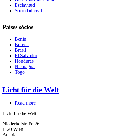
Esclavitud
Sociedad civil
Países sócios
Benin
Bolivia
Brasil
El Salvador
Honduras
Nicaragua
Togo
Licht für die Welt
Read more
about
Licht
Licht für die Welt
für
die
Niederhofstraße 26
Welt
1120
Wien
Austria