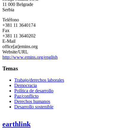
Serbia
11 000
Belgrade
Serbia
Teléfono
+381 11 3640174
Fax
+381 11 3640202
E-Mail
office[at]emins.org
Website/URL
http://www.emins.org/english
Temas
Trabajo/derechos laborales
Democracia
Política de desarrollo
Paz/conflicto
Derechos humanos
Desarrollo sostenible
earthlink