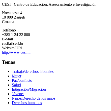
CESI
CESI - Centro de Educación, Asesoramiento e Investigación
-
Centro
Nova cesta 4
de
10 000
Zagreb
Educación,
Croacia
Asesoramiento
e
Teléfono
Investigación
+385 1 24 22 800
E-Mail
cesi[at]cesi.hr
Website/URL
http://www.cesi.hr
Temas
Trabajo/derechos laborales
Mujer
Paz/conflicto
Salud
Intigración/Migración
Jóvenes
Niños/Derecho de los niños
Derechos humanos