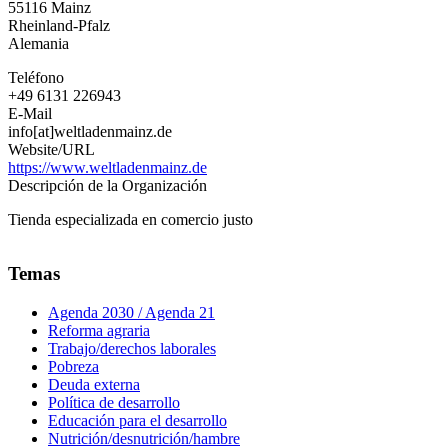
55116
Mainz
carretera
Rheinland-Pfalz
Alemania
Teléfono
+49 6131 226943
E-Mail
info[at]weltladenmainz.de
Website/URL
https://www.weltladenmainz.de
Descripción de la Organización
Tienda especializada en comercio justo
Temas
Agenda 2030 / Agenda 21
Reforma agraria
Trabajo/derechos laborales
Pobreza
Deuda externa
Política de desarrollo
Educación para el desarrollo
Nutrición/desnutrición/hambre