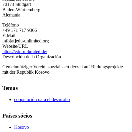
V.
70173
Stuttgart
Baden-Württemberg
Alemania
Teléfono
+49 171 717 9366
E-Mail
info[at]edu-unlimited.org
Website/URL
https://edu-unlimited.de/
Descripción de la Organización
Gemeinnütziger Verein, spezialisiert derzeit auf Bildungsprojekte
mit der Republik Kosovo.
Temas
cooperación para el desarrollo
Países sócios
Kosovo