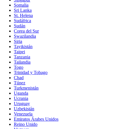
Somalia
Sri Lanka
St. Helena
Sudáfrica
Sudán
Corea del Sur
Swazilandia
Siria
Tayikistán
Taipei
Tanzania
Tailandia
Togo
Trinidad y Tobago
Chad
Túnez
Turkmenistán
Uganda
Ucrania
Uruguay
Uzbekistán
Venezuela
Emiratos Árabes Unidos
Reino Unido