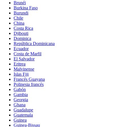
Brunéi
Burkina Faso
Burundi
Chile
China
Costa Rica
Djibouti
Dominica
República Dominicana
Ecuador
Costa de Marfil
El Salvador
Eritrea
Malvinense
Islas Fiji
Francés Guayana
Polinesia francés
Gabón
Gambia
Georgia
Ghana
Guadalupe
Guatemala
Guinea
Guinea-Bissau