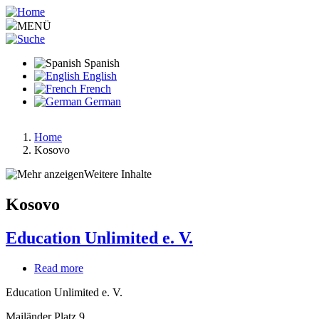
Pasar
al
MENÜ
contenido
principal
Spanish
English
French
German
Home
Kosovo
Ruta
de
Weitere Inhalte
navegación
Kosovo
Education Unlimited e. V.
Read more
about
Education
Education Unlimited e. V.
Unlimited
e.
Mailänder Platz 9