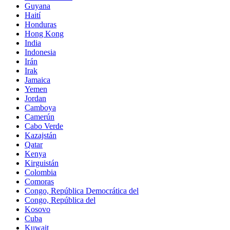
Guyana
Haití
Honduras
Hong Kong
India
Indonesia
Irán
Irak
Jamaica
Yemen
Jordan
Camboya
Camerún
Cabo Verde
Kazajstán
Qatar
Kenya
Kirguistán
Colombia
Comoras
Congo, República Democrática del
Congo, República del
Kosovo
Cuba
Kuwait