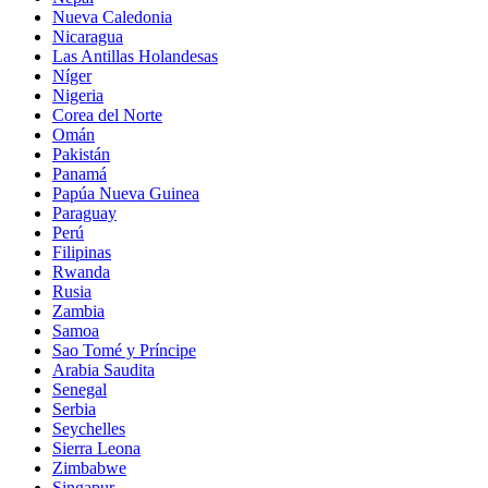
Nueva Caledonia
Nicaragua
Las Antillas Holandesas
Níger
Nigeria
Corea del Norte
Omán
Pakistán
Panamá
Papúa Nueva Guinea
Paraguay
Perú
Filipinas
Rwanda
Rusia
Zambia
Samoa
Sao Tomé y Príncipe
Arabia Saudita
Senegal
Serbia
Seychelles
Sierra Leona
Zimbabwe
Singapur