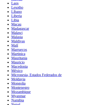
Laos
Lesotho
Líbano
Liberia
Libia
Macau
Madagascar
Malawi
Malasia
Maldivas
Malí
Marruecos
Martinica
Mauritania
Mauricio
Macedonia
México
Micronesia, Estados Federados de
Moldavia
Mongolia
Montenegro
Mozambique
Myanmar
Namibia
Nepal