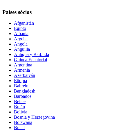
Países sócios
Afganistán
Egipto
Albania
Argelia
Angola
Anguilla
Antigua y Barbuda
Guinea Ecuatorial
Argentina
Armenia
Azerbaiyán
Etiopía
Bahrein
Bangladesh
Barbados
Belice
Bután
Bolivia
Bosnia y Herzegovina
Botswana
Brasil