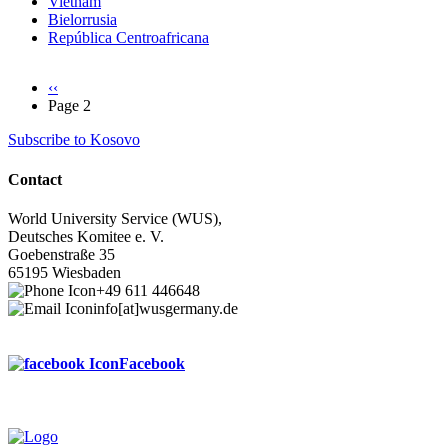
Vietnam
Bielorrusia
República Centroafricana
Previous
‹‹
page
Page 2
Pagination
Subscribe to Kosovo
Contact
World University Service (WUS),
Deutsches Komitee e. V.
Goebenstraße 35
65195 Wiesbaden
+49 611 446648
info[at]wusgermany.de
Facebook