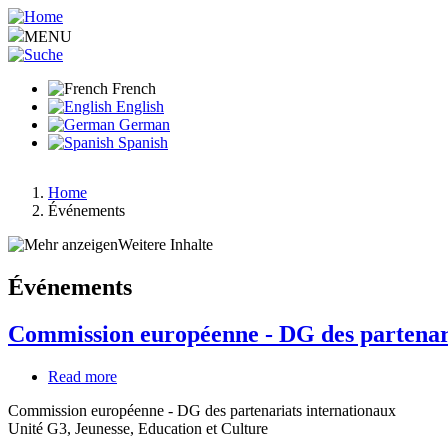
Aller
au
MENU
contenu
principal
French
English
German
Spanish
Home
Événements
Fil
d'Ariane
Weitere Inhalte
Événements
Commission européenne - DG des partenari
Read more
about
Commission
Commission européenne - DG des partenariats internationaux
européenne
Unité G3, Jeunesse, Education et Culture
-