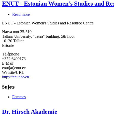
ENUT - Estonian Women's Studies and Re
Read more
about
ENUT
ENUT - Estonian Women's Studies and Resource Centre
-
Estonian
Narva mnt 25-510
Women's
Tallinn University, "Terra" building, 5th floor
Studies
10120
Tallinn
and
Estonie
Resource
Centre
Téléphone
+372 6409173
E-Mail
enut[at]enut.ee
Website/URL
https://enut.ee/en
Sujets
Femmes
Dr. Hirsch Akademie