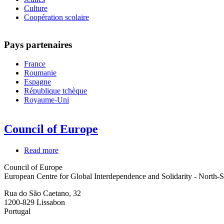
Culture
Coopération scolaire
Pays partenaires
France
Roumanie
Espagne
République tchèque
Royaume-Uni
Council of Europe
Read more
about
Council
Council of Europe
of
European Centre for Global Interdependence and Solidarity - North-
Europe
Rua do São Caetano, 32
1200-829
Lissabon
Portugal