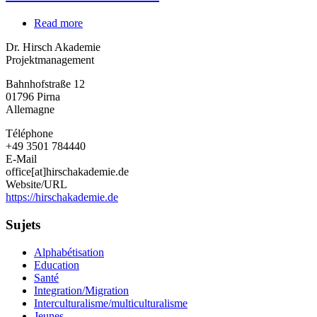
Read more
about
Dr.
Dr. Hirsch Akademie
Hirsch
Projektmanagement
Akademie
Bahnhofstraße 12
01796
Pirna
Allemagne
Téléphone
+49 3501 784440
E-Mail
office[at]hirschakademie.de
Website/URL
https://hirschakademie.de
Sujets
Alphabétisation
Education
Santé
Integration/Migration
Interculturalisme/multiculturalisme
Jeunes