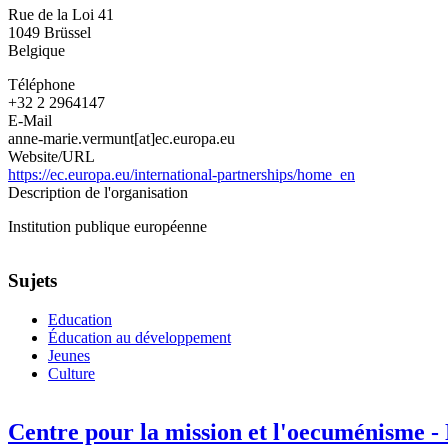
DG
Rue de la Loi 41
des
1049
Brüssel
partenariats
Belgique
internationaux
Téléphone
+32 2 2964147
E-Mail
anne-marie.vermunt[at]ec.europa.eu
Website/URL
https://ec.europa.eu/international-partnerships/home_en
Description de l'organisation
Institution publique européenne
Sujets
Education
Éducation au développement
Jeunes
Culture
Centre pour la mission et l'oecuménisme 