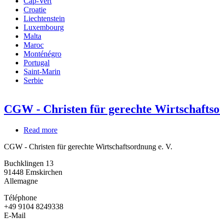
Cap-Vert
Croatie
Liechtenstein
Luxembourg
Malta
Maroc
Monténégro
Portugal
Saint-Marin
Serbie
CGW - Christen für gerechte Wirtschaftso
Read more
about
CGW
CGW - Christen für gerechte Wirtschaftsordnung e. V.
-
Christen
Buchklingen 13
für
91448
Emskirchen
gerechte
Allemagne
Wirtschaftsordnung
e.
Téléphone
V.
+49 9104 8249338
E-Mail