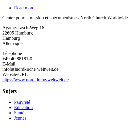
Read more
about
Centre
Centre pour la mission et l'oecuménisme - North Church Worldwide
pour
la
Agathe-Lasch-Weg 16
mission
22605
Hamburg
et
Hamburg
l'oecuménisme
Allemagne
-
North
Téléphone
Church
+49 40 88181-0
Worldwide
E-Mail
info[at]nordkirche-weltweit.de
Website/URL
https://www.nordkirche-weltweit.de
Sujets
Pauvreté
Education
Santé
Jeunes