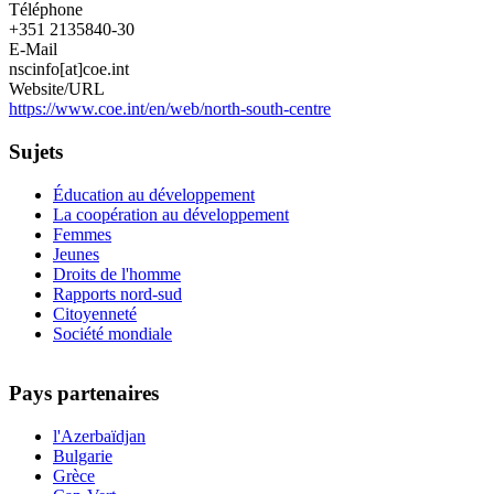
Téléphone
+351 2135840-30
E-Mail
nscinfo[at]coe.int
Website/URL
https://www.coe.int/en/web/north-south-centre
Sujets
Éducation au développement
La coopération au développement
Femmes
Jeunes
Droits de l'homme
Rapports nord-sud
Citoyenneté
Société mondiale
Pays partenaires
l'Azerbaïdjan
Bulgarie
Grèce