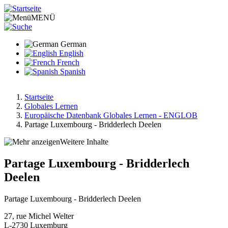
Direkt
zum
MENÜ
Inhalt
German
English
French
Spanish
Startseite
Globales Lernen
Pfadnavigation
Europäische Datenbank Globales Lernen - ENGLOB
Partage Luxembourg - Bridderlech Deelen
Weitere Inhalte
Partage Luxembourg - Bridderlech
Deelen
Partage Luxembourg - Bridderlech Deelen
27, rue Michel Welter
L-2730
Luxemburg