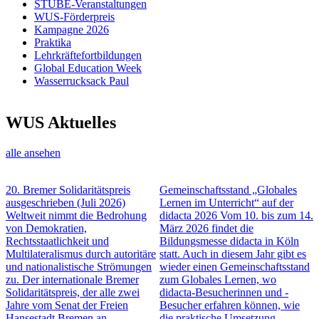
STUBE-Veranstaltungen
WUS-Förderpreis
Kampagne 2026
Praktika
Lehrkräftefortbildungen
Global Education Week
Wasserrucksack Paul
WUS Aktuelles
alle ansehen
20. Bremer Solidaritätspreis
Gemeinschaftsstand „Globales
ausgeschrieben
(Juli 2026)
Lernen im Unterricht“ auf der
Weltweit nimmt die Bedrohung
didacta 2026
Vom 10. bis zum 14.
von Demokratien,
März 2026 findet die
Rechtsstaatlichkeit und
Bildungsmesse didacta in Köln
Multilateralismus durch autoritäre
statt. Auch in diesem Jahr gibt es
und nationalistische Strömungen
wieder einen Gemeinschaftsstand
zu. Der internationale Bremer
zum Globales Lernen, wo
Solidaritätspreis, der alle zwei
didacta-Besucherinnen und -
Jahre vom Senat der Freien
Besucher erfahren können, wie
Hansestadt Bremen an
die praktische Umsetzung