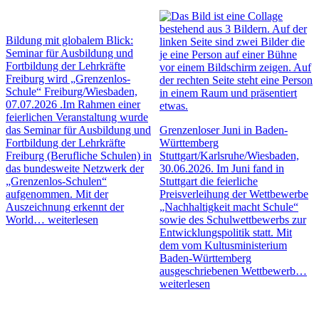
Bildung mit globalem Blick:
Seminar für Ausbildung und
Fortbildung der Lehrkräfte
Freiburg wird „Grenzenlos-
Schule“
Freiburg/Wiesbaden,
07.07.2026 .Im Rahmen einer
feierlichen Veranstaltung wurde
das Seminar für Ausbildung und
Grenzenloser Juni in Baden-
Fortbildung der Lehrkräfte
Württemberg
Freiburg (Berufliche Schulen) in
Stuttgart/Karlsruhe/Wiesbaden,
das bundesweite Netzwerk der
30.06.2026. Im Juni fand in
„Grenzenlos-Schulen“
Stuttgart die feierliche
aufgenommen. Mit der
Preisverleihung der Wettbewerbe
Auszeichnung erkennt der
„Nachhaltigkeit macht Schule“
World…
weiterlesen
sowie des Schulwettbewerbs zur
Entwicklungspolitik statt. Mit
dem vom Kultusministerium
Baden-Württemberg
ausgeschriebenen Wettbewerb…
weiterlesen