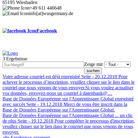
65195 Wiesbaden
+49 611 446648
info[at]wusgermany.de
Facebook
3 Ergebnisse
Footer
Zeige mir
menu
Votre adresse courriel est déjà enregistré
Seite -
20.12.2018
Pour
achever le processus d’inscription, veuillez cliquer sur le lien dans le
courriel que nous venons de vous envoyer.Si vous voulez actualiser
vos donnèes, envoyez-nous un courriel à datenbank@…
Base de Données Européenne sur l'Apprentissage Global enregistré
avec succès
Seite -
19.12.2018
Merci de vous être inscrit dans la
Base de Données Européenne sur l'Apprentissage Global.
Base de Données Européenne sur l'Apprentissage Global ... un clic
de plus
Seite -
19.12.2018
Pour compléter le processus d'inscription,
veuillez cliquer sur le lien dans le courriel que nous venons de vous
envoyer.
alle Ergebnisse anzeigen