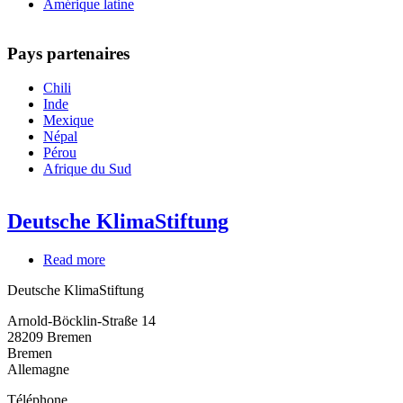
Amérique latine
Pays partenaires
Chili
Inde
Mexique
Népal
Pérou
Afrique du Sud
Deutsche KlimaStiftung
Read more
about
Deutsche
Deutsche KlimaStiftung
KlimaStiftung
Arnold-Böcklin-Straße 14
28209
Bremen
Bremen
Allemagne
Téléphone