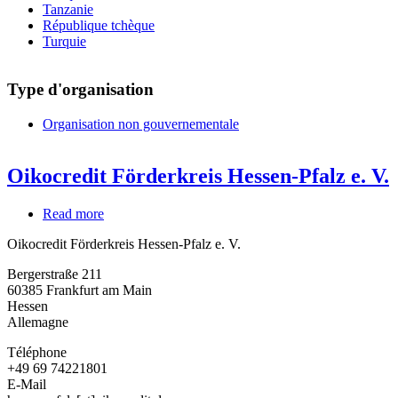
Tanzanie
République tchèque
Turquie
Type d'organisation
Organisation non gouvernementale
Oikocredit Förderkreis Hessen-Pfalz e. V.
Read more
about
Oikocredit
Oikocredit Förderkreis Hessen-Pfalz e. V.
Förderkreis
Hessen-
Bergerstraße 211
Pfalz
60385
Frankfurt am Main
e.
Hessen
V.
Allemagne
Téléphone
+49 69 74221801
E-Mail