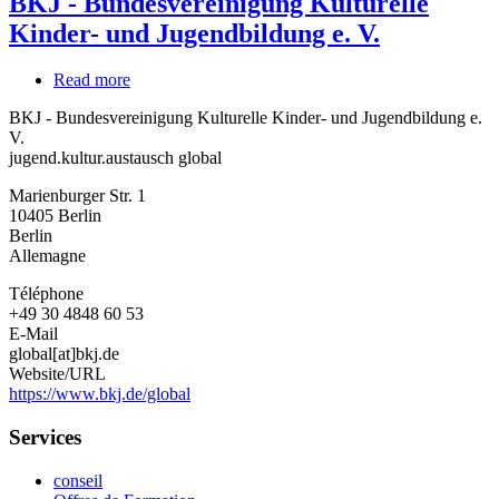
BKJ - Bundesvereinigung Kulturelle
Kinder- und Jugendbildung e. V.
Read more
about
BKJ
BKJ - Bundesvereinigung Kulturelle Kinder- und Jugendbildung e.
-
V.
Bundesvereinigung
jugend.kultur.austausch global
Kulturelle
Kinder-
Marienburger Str. 1
und
10405
Berlin
Jugendbildung
Berlin
e.
Allemagne
V.
Téléphone
+49 30 4848 60 53
E-Mail
global[at]bkj.de
Website/URL
https://www.bkj.de/global
Services
conseil