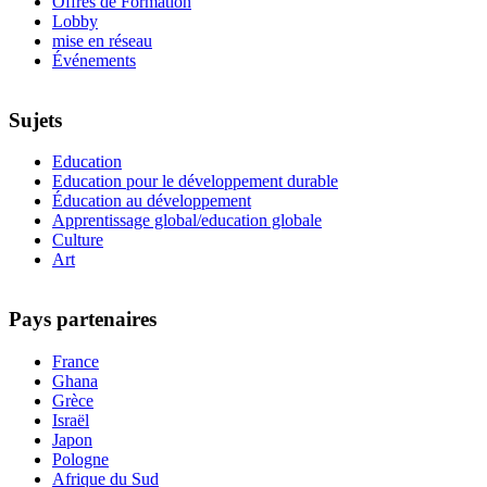
Offres de Formation
Lobby
mise en réseau
Événements
Sujets
Education
Education pour le développement durable
Éducation au développement
Apprentissage global/education globale
Culture
Art
Pays partenaires
France
Ghana
Grèce
Israël
Japon
Pologne
Afrique du Sud