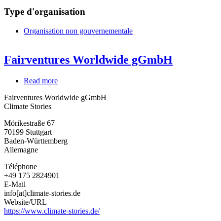
Type d'organisation
Organisation non gouvernementale
Fairventures Worldwide gGmbH
Read more
about
Fairventures
Fairventures Worldwide gGmbH
Worldwide
Climate Stories
gGmbH
Mörikestraße 67
70199
Stuttgart
Baden-Württemberg
Allemagne
Téléphone
+49 175 2824901
E-Mail
info[at]climate-stories.de
Website/URL
https://www.climate-stories.de/