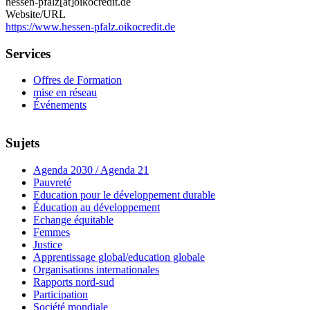
hessen-pfalz[at]oikocredit.de
Website/URL
https://www.hessen-pfalz.oikocredit.de
Services
Offres de Formation
mise en réseau
Événements
Sujets
Agenda 2030 / Agenda 21
Pauvreté
Education pour le développement durable
Éducation au développement
Echange équitable
Femmes
Justice
Apprentissage global/education globale
Organisations internationales
Rapports nord-sud
Participation
Société mondiale