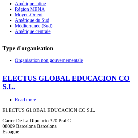
Amérique latine
Région MENA
Moyen-Orient
Amérique du Sud
Méditerranée (Sud)
Amérique centrale
Type d'organisation
Organisation non gouvernementale
ELECTUS GLOBAL EDUCACION CO
S.L.
Read more
about
ELECTUS
ELECTUS GLOBAL EDUCACION CO S.L.
GLOBAL
EDUCACION
Carrer De La Diputacio 320 Pral C
CO
08009
Barcelona
Barcelona
S.L.
Espagne