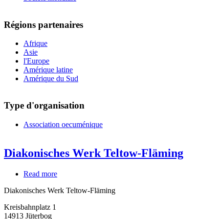
Régions partenaires
Afrique
Asie
l'Europe
Amérique latine
Amérique du Sud
Type d'organisation
Association oecuménique
Diakonisches Werk Teltow-Fläming
Read more
about
Diakonisches
Diakonisches Werk Teltow-Fläming
Werk
Teltow-
Kreisbahnplatz 1
Fläming
14913
Jüterbog