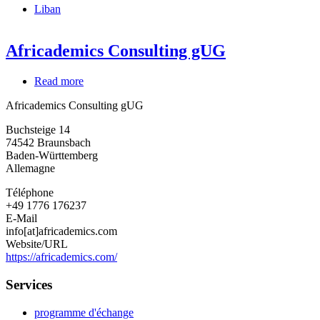
Liban
Africademics Consulting gUG
Read more
about
Africademics
Africademics Consulting gUG
Consulting
gUG
Buchsteige 14
74542
Braunsbach
Baden-Württemberg
Allemagne
Téléphone
+49 1776 176237
E-Mail
info[at]africademics.com
Website/URL
https://africademics.com/
Services
programme d'échange