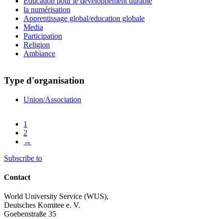
Education pour le développement durable
la numérisation
Apprentissage global/education globale
Media
Participation
Religion
Ambiance
Type d'organisation
Union/Association
Current
1
page
Page
2
Pagination
Next
→
page
Subscribe to
Contact
World University Service (WUS),
Deutsches Komitee e. V.
Goebenstraße 35