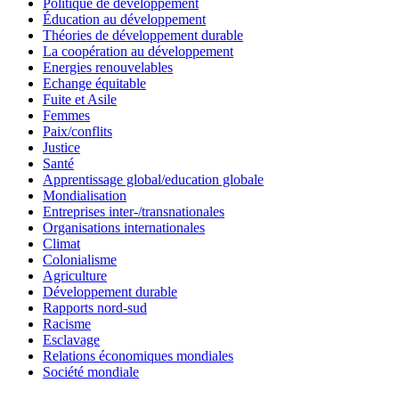
Politiqué de développement
Éducation au développement
Théories de développement durable
La coopération au développement
Energies renouvelables
Echange équitable
Fuite et Asile
Femmes
Paix/conflits
Justice
Santé
Apprentissage global/education globale
Mondialisation
Entreprises inter-/transnationales
Organisations internationales
Climat
Colonialisme
Agriculture
Développement durable
Rapports nord-sud
Racisme
Esclavage
Relations économiques mondiales
Société mondiale