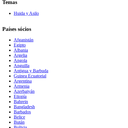
Temas
Huida y Asilo
Países sócios
Afganistán
Egipto
Albania
Argelia
Angola
Anguilla
Antigua y Barbuda
Guinea Ecuatorial
Argentina
Armenia
Azerbaiyán
Etiopía
Bahrein
Bangladesh
Barbados
Belice
Bután
Bolivia