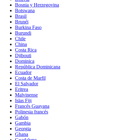
Bosnia y Herzegovina
Botswana
Brasil
Brunéi
Burkina Faso
Burundi
Chile
China
Costa Rica
Djibouti
Dominica
República Dominicana
Ecuador
Costa de Marfil
El Salvador
Eritrea
Malvinense
Islas Fiji
Francés Guayana
Polinesia francés
Gabón
Gambia
Georgia
Ghana
Guadalupe