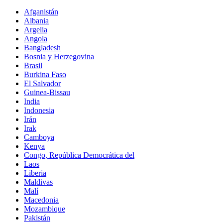
Afganistán
Albania
Argelia
Angola
Bangladesh
Bosnia y Herzegovina
Brasil
Burkina Faso
El Salvador
Guinea-Bissau
India
Indonesia
Irán
Irak
Camboya
Kenya
Congo, República Democrática del
Laos
Liberia
Maldivas
Malí
Macedonia
Mozambique
Pakistán