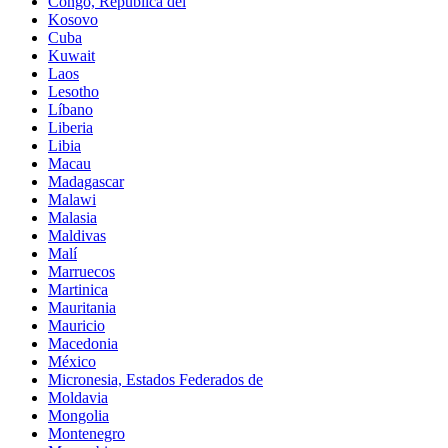
Congo, República del
Kosovo
Cuba
Kuwait
Laos
Lesotho
Líbano
Liberia
Libia
Macau
Madagascar
Malawi
Malasia
Maldivas
Malí
Marruecos
Martinica
Mauritania
Mauricio
Macedonia
México
Micronesia, Estados Federados de
Moldavia
Mongolia
Montenegro