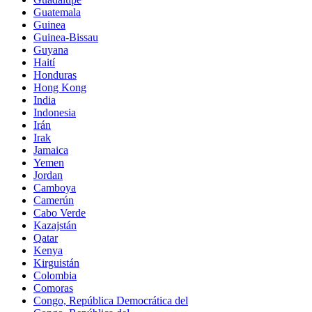
Guatemala
Guinea
Guinea-Bissau
Guyana
Haití
Honduras
Hong Kong
India
Indonesia
Irán
Irak
Jamaica
Yemen
Jordan
Camboya
Camerún
Cabo Verde
Kazajstán
Qatar
Kenya
Kirguistán
Colombia
Comoras
Congo, República Democrática del