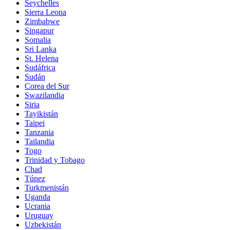
Seychelles
Sierra Leona
Zimbabwe
Singapur
Somalia
Sri Lanka
St. Helena
Sudáfrica
Sudán
Corea del Sur
Swazilandia
Siria
Tayikistán
Taipei
Tanzania
Tailandia
Togo
Trinidad y Tobago
Chad
Túnez
Turkmenistán
Uganda
Ucrania
Uruguay
Uzbekistán