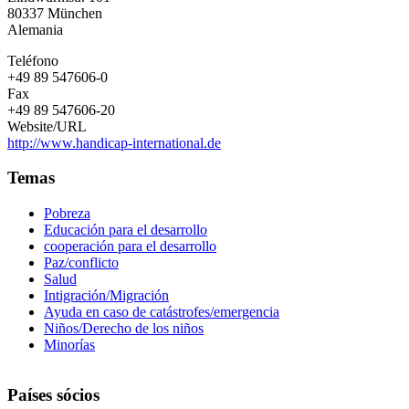
e.
80337
München
V.
Alemania
Teléfono
+49 89 547606-0
Fax
+49 89 547606-20
Website/URL
http://www.handicap-international.de
Temas
Pobreza
Educación para el desarrollo
cooperación para el desarrollo
Paz/conflicto
Salud
Intigración/Migración
Ayuda en caso de catástrofes/emergencia
Niños/Derecho de los niños
Minorías
Países sócios