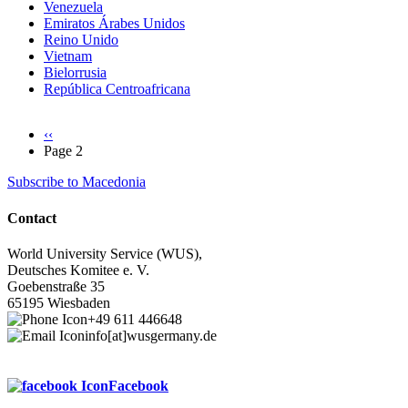
Venezuela
Emiratos Árabes Unidos
Reino Unido
Vietnam
Bielorrusia
República Centroafricana
Previous
‹‹
page
Page 2
Pagination
Subscribe to Macedonia
Contact
World University Service (WUS),
Deutsches Komitee e. V.
Goebenstraße 35
65195 Wiesbaden
+49 611 446648
info[at]wusgermany.de
Facebook