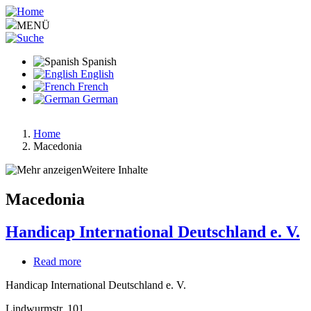
Pasar
al
MENÜ
contenido
principal
Spanish
English
French
German
Home
Macedonia
Ruta
de
Weitere Inhalte
navegación
Macedonia
Handicap International Deutschland e. V.
Read more
about
Handicap
Handicap International Deutschland e. V.
International
Deutschland
Lindwurmstr. 101