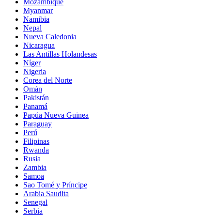
Mozambique
Myanmar
Namibia
Nepal
Nueva Caledonia
Nicaragua
Las Antillas Holandesas
Níger
Nigeria
Corea del Norte
Omán
Pakistán
Panamá
Papúa Nueva Guinea
Paraguay
Perú
Filipinas
Rwanda
Rusia
Zambia
Samoa
Sao Tomé y Príncipe
Arabia Saudita
Senegal
Serbia