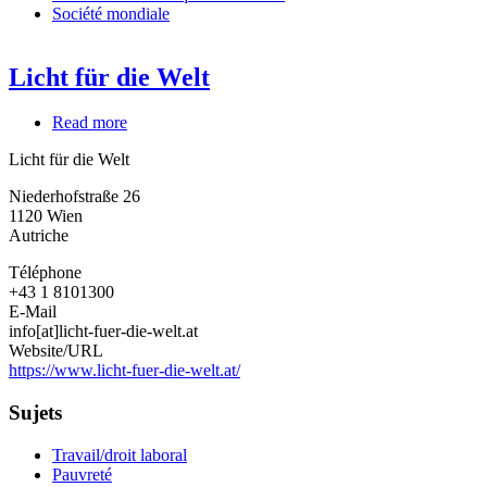
Société mondiale
Licht für die Welt
Read more
about
Licht
Licht für die Welt
für
die
Niederhofstraße 26
Welt
1120
Wien
Autriche
Téléphone
+43 1 8101300
E-Mail
info[at]licht-fuer-die-welt.at
Website/URL
https://www.licht-fuer-die-welt.at/
Sujets
Travail/droit laboral
Pauvreté