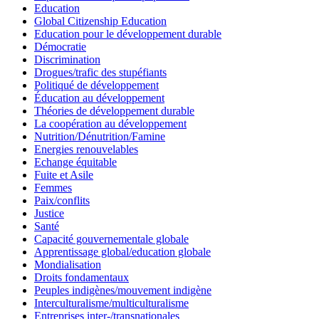
Education
Global Citizenship Education
Education pour le développement durable
Démocratie
Discrimination
Drogues/trafic des stupéfiants
Politiqué de développement
Éducation au développement
Théories de développement durable
La coopération au développement
Nutrition/Dénutrition/Famine
Energies renouvelables
Echange équitable
Fuite et Asile
Femmes
Paix/conflits
Justice
Santé
Capacité gouvernementale globale
Apprentissage global/education globale
Mondialisation
Droits fondamentaux
Peuples indigènes/mouvement indigène
Interculturalisme/multiculturalisme
Entreprises inter-/transnationales