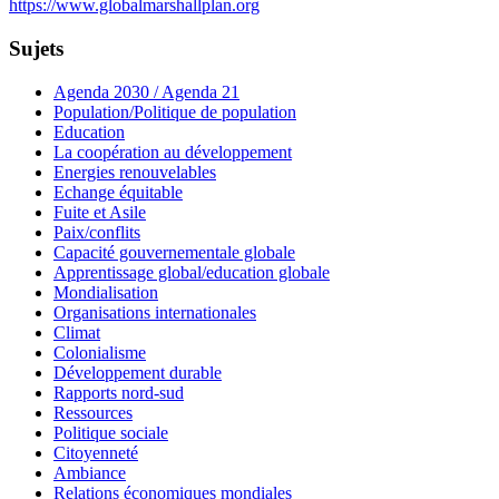
https://www.globalmarshallplan.org
Sujets
Agenda 2030 / Agenda 21
Population/Politique de population
Education
La coopération au développement
Energies renouvelables
Echange équitable
Fuite et Asile
Paix/conflits
Capacité gouvernementale globale
Apprentissage global/education globale
Mondialisation
Organisations internationales
Climat
Colonialisme
Développement durable
Rapports nord-sud
Ressources
Politique sociale
Citoyenneté
Ambiance
Relations économiques mondiales