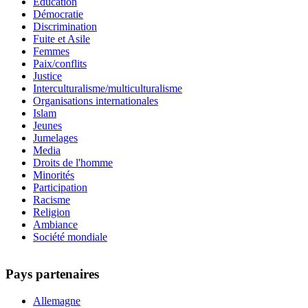
Education
Démocratie
Discrimination
Fuite et Asile
Femmes
Paix/conflits
Justice
Interculturalisme/multiculturalisme
Organisations internationales
Islam
Jeunes
Jumelages
Media
Droits de l'homme
Minorités
Participation
Racisme
Religion
Ambiance
Société mondiale
Pays partenaires
Allemagne