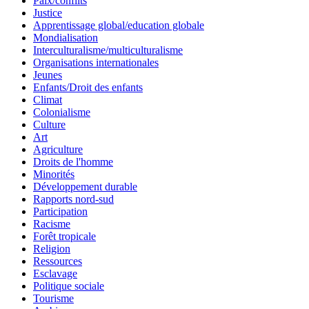
Paix/conflits
Justice
Apprentissage global/education globale
Mondialisation
Interculturalisme/multiculturalisme
Organisations internationales
Jeunes
Enfants/Droit des enfants
Climat
Colonialisme
Culture
Art
Agriculture
Droits de l'homme
Minorités
Développement durable
Rapports nord-sud
Participation
Racisme
Forêt tropicale
Religion
Ressources
Esclavage
Politique sociale
Tourisme