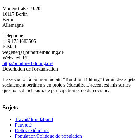
-
Marienstraße 19-20
Fédération
10117
Berlin
pour
Berlin
l'éducation
Allemagne
Téléphone
+49 1734683505
E-Mail
wegener[at]bundfuerbildung.de
Website/URL
http://bundfuerbildung.de/
Description de l'organisation
L'association à but non lucratif "Bund für Bildung" traduit des sujets
socialement pertinents en projets éducatifs. L'accent est mis sur les
questions d'inclusion, de participation et de démocratie.
Sujets
Travail/droit laboral
Pauvreté
Dettes extérieures
Population/Politique de population