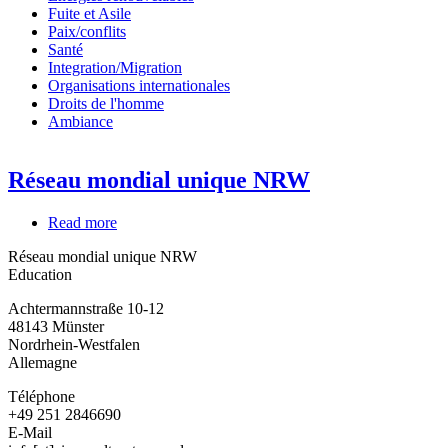
Fuite et Asile
Paix/conflits
Santé
Integration/Migration
Organisations internationales
Droits de l'homme
Ambiance
Réseau mondial unique NRW
Read more
about
Réseau
Réseau mondial unique NRW
mondial
Education
unique
NRW
Achtermannstraße 10-12
48143
Münster
Nordrhein-Westfalen
Allemagne
Téléphone
+49 251 2846690
E-Mail