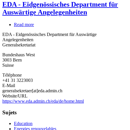
EDA - Eidgenössisches Department für
Auswärtige Angelegenheiten
Read more
about
EDA
EDA - Eidgenössisches Department für Auswärtige
-
Angelegenheiten
Eidgenössisches
Generalsekretariat
Department
für
Bundeshaus West
Auswärtige
3003
Bern
Angelegenheiten
Suisse
Téléphone
+41 31 3223003
E-Mail
generalsekretaer[at]eda.admin.ch
Website/URL
https://www.eda.admin.ch/eda/de/home.html
Sujets
Education
Energies renouvelables