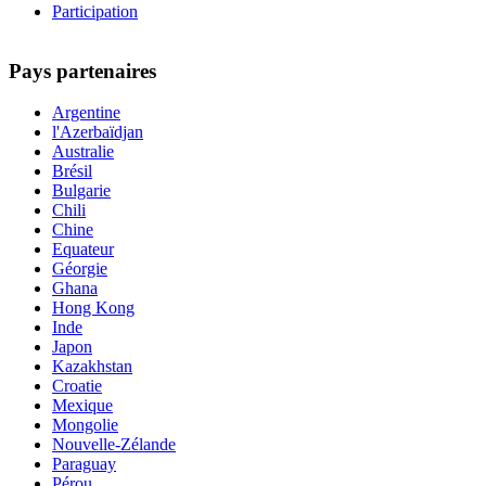
Participation
Pays partenaires
Argentine
l'Azerbaïdjan
Australie
Brésil
Bulgarie
Chili
Chine
Equateur
Géorgie
Ghana
Hong Kong
Inde
Japon
Kazakhstan
Croatie
Mexique
Mongolie
Nouvelle-Zélande
Paraguay
Pérou