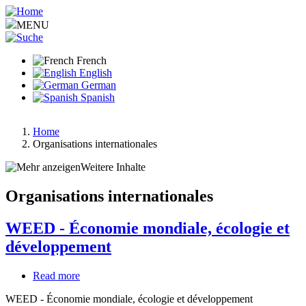
Aller
au
MENU
contenu
principal
French
English
German
Spanish
Home
Organisations internationales
Fil
d'Ariane
Weitere Inhalte
Organisations internationales
WEED - Économie mondiale, écologie et
développement
Read more
about
WEED
WEED - Économie mondiale, écologie et développement
-