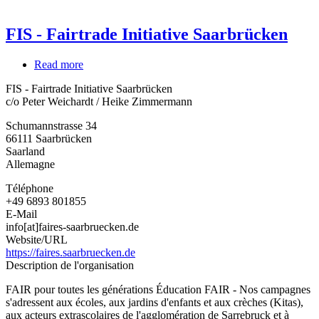
FIS - Fairtrade Initiative Saarbrücken
Read more
about
FIS
FIS - Fairtrade Initiative Saarbrücken
-
c/o Peter Weichardt / Heike Zimmermann
Fairtrade
Initiative
Schumannstrasse 34
Saarbrücken
66111
Saarbrücken
Saarland
Allemagne
Téléphone
+49 6893 801855
E-Mail
info[at]faires-saarbruecken.de
Website/URL
https://faires.saarbruecken.de
Description de l'organisation
FAIR pour toutes les générations Éducation FAIR - Nos campagnes
s'adressent aux écoles, aux jardins d'enfants et aux crèches (Kitas),
aux acteurs extrascolaires de l'agglomération de Sarrebruck et à