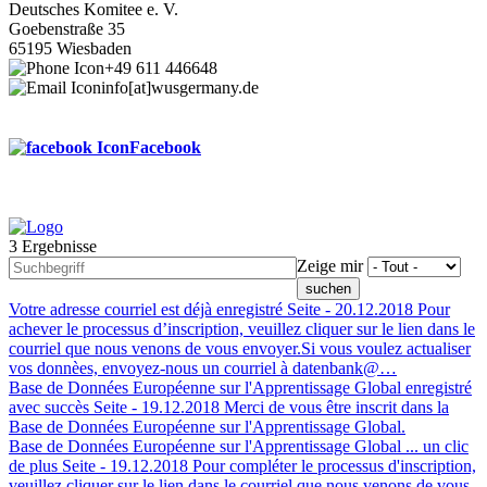
Deutsches Komitee e. V.
Goebenstraße 35
65195 Wiesbaden
+49 611 446648
info[at]wusgermany.de
Facebook
3 Ergebnisse
Footer
Zeige mir
menu
Votre adresse courriel est déjà enregistré
Seite -
20.12.2018
Pour
achever le processus d’inscription, veuillez cliquer sur le lien dans le
courriel que nous venons de vous envoyer.Si vous voulez actualiser
vos donnèes, envoyez-nous un courriel à datenbank@…
Base de Données Européenne sur l'Apprentissage Global enregistré
avec succès
Seite -
19.12.2018
Merci de vous être inscrit dans la
Base de Données Européenne sur l'Apprentissage Global.
Base de Données Européenne sur l'Apprentissage Global ... un clic
de plus
Seite -
19.12.2018
Pour compléter le processus d'inscription,
veuillez cliquer sur le lien dans le courriel que nous venons de vous