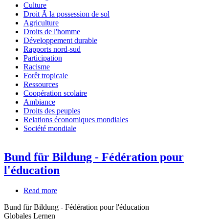
Culture
Droit Ã la possession de sol
Agriculture
Droits de l'homme
Développement durable
Rapports nord-sud
Participation
Racisme
Forêt tropicale
Ressources
Coopération scolaire
Ambiance
Droits des peuples
Relations économiques mondiales
Société mondiale
Bund für Bildung - Fédération pour
l'éducation
Read more
about
Bund
Bund für Bildung - Fédération pour l'éducation
für
Globales Lernen
Bildung