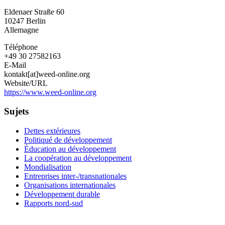
Économie
Eldenaer Straße 60
mondiale,
10247
Berlin
écologie
Allemagne
et
développement
Téléphone
+49 30 27582163
E-Mail
kontakt[at]weed-online.org
Website/URL
https://www.weed-online.org
Sujets
Dettes extérieures
Politiqué de développement
Éducation au développement
La coopération au développement
Mondialisation
Entreprises inter-/transnationales
Organisations internationales
Développement durable
Rapports nord-sud