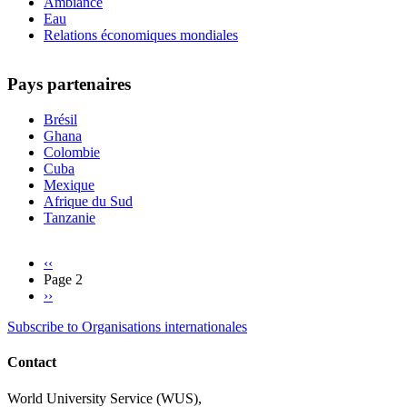
Ambiance
Eau
Relations économiques mondiales
Pays partenaires
Brésil
Ghana
Colombie
Cuba
Mexique
Afrique du Sud
Tanzanie
Previous
‹‹
page
Page 2
Pagination
Next
››
page
Subscribe to Organisations internationales
Contact
World University Service (WUS),