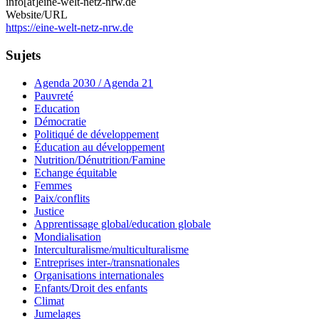
info[at]eine-welt-netz-nrw.de
Website/URL
https://eine-welt-netz-nrw.de
Sujets
Agenda 2030 / Agenda 21
Pauvreté
Education
Démocratie
Politiqué de développement
Éducation au développement
Nutrition/Dénutrition/Famine
Echange équitable
Femmes
Paix/conflits
Justice
Apprentissage global/education globale
Mondialisation
Interculturalisme/multiculturalisme
Entreprises inter-/transnationales
Organisations internationales
Enfants/Droit des enfants
Climat
Jumelages