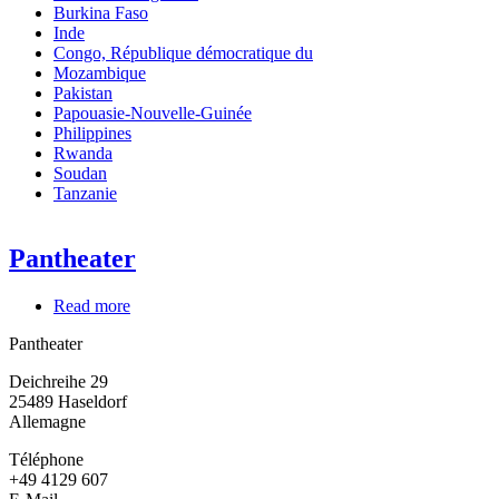
Burkina Faso
Inde
Congo, République démocratique du
Mozambique
Pakistan
Papouasie-Nouvelle-Guinée
Philippines
Rwanda
Soudan
Tanzanie
Pantheater
Read more
about
Pantheater
Pantheater
Deichreihe 29
25489
Haseldorf
Allemagne
Téléphone
+49 4129 607