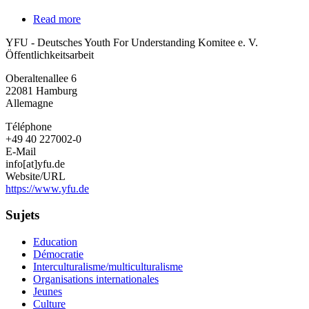
Read more
about
YFU
YFU - Deutsches Youth For Understanding Komitee e. V.
-
Öffentlichkeitsarbeit
Deutsches
Youth
Oberaltenallee 6
For
22081
Hamburg
Understanding
Allemagne
Komitee
e.
Téléphone
V.
+49 40 227002-0
E-Mail
info[at]yfu.de
Website/URL
https://www.yfu.de
Sujets
Education
Démocratie
Interculturalisme/multiculturalisme
Organisations internationales
Jeunes
Culture