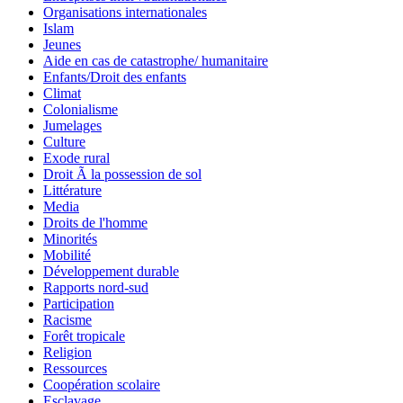
Organisations internationales
Islam
Jeunes
Aide en cas de catastrophe/ humanitaire
Enfants/Droit des enfants
Climat
Colonialisme
Jumelages
Culture
Exode rural
Droit Ã la possession de sol
Littérature
Media
Droits de l'homme
Minorités
Mobilité
Développement durable
Rapports nord-sud
Participation
Racisme
Forêt tropicale
Religion
Ressources
Coopération scolaire
Esclavage