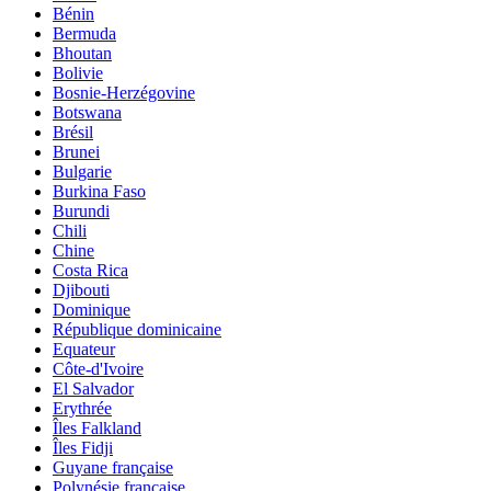
Bénin
Bermuda
Bhoutan
Bolivie
Bosnie-Herzégovine
Botswana
Brésil
Brunei
Bulgarie
Burkina Faso
Burundi
Chili
Chine
Costa Rica
Djibouti
Dominique
République dominicaine
Equateur
Côte-d'Ivoire
El Salvador
Erythrée
Îles Falkland
Îles Fidji
Guyane française
Polynésie française