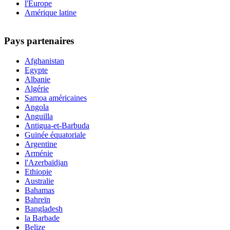
l'Europe
Amérique latine
Pays partenaires
Afghanistan
Egypte
Albanie
Algérie
Samoa américaines
Angola
Anguilla
Antigua-et-Barbuda
Guinée équatoriale
Argentine
Arménie
l'Azerbaïdjan
Ethiopie
Australie
Bahamas
Bahreïn
Bangladesh
la Barbade
Belize