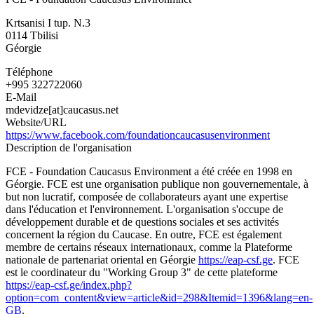
-
Foundation
Krtsanisi I tup. N.3
Caucasus
0114
Tbilisi
Environmnet
Géorgie
Téléphone
+995 322722060
E-Mail
mdevidze[at]caucasus.net
Website/URL
https://www.facebook.com/foundationcaucasusenvironment
Description de l'organisation
FCE - Foundation Caucasus Environment a été créée en 1998 en
Géorgie. FCE est une organisation publique non gouvernementale, à
but non lucratif, composée de collaborateurs ayant une expertise
dans l'éducation et l'environnement. L'organisation s'occupe de
développement durable et de questions sociales et ses activités
concernent la région du Caucase. En outre, FCE est également
membre de certains réseaux internationaux, comme la Plateforme
nationale de partenariat oriental en Géorgie
https://eap-csf.ge
. FCE
est le coordinateur du "Working Group 3" de cette plateforme
https://eap-csf.ge/index.php?
option=com_content&view=article&id=298&Itemid=1396&lang=en-
GB
.