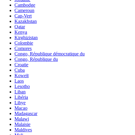
Cambodge
Cameroun
Cap-Vert
Kazakhstan
Qatar
Kenya
Kirghizistan
Colombie
Comores
Congo, République démocratique du
Congo, République du
Croatie
Cuba
Koweït
Laos
Lesotho
Liban
Libéria
Libye
Macao
Madagascar
Malawi
Malaisie
Maldives