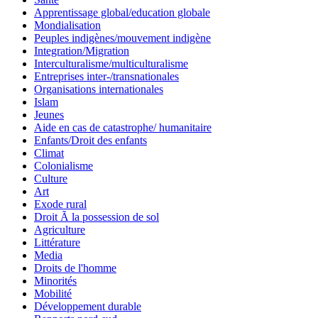
Apprentissage global/education globale
Mondialisation
Peuples indigènes/mouvement indigène
Integration/Migration
Interculturalisme/multiculturalisme
Entreprises inter-/transnationales
Organisations internationales
Islam
Jeunes
Aide en cas de catastrophe/ humanitaire
Enfants/Droit des enfants
Climat
Colonialisme
Culture
Art
Exode rural
Droit Ã la possession de sol
Agriculture
Littérature
Media
Droits de l'homme
Minorités
Mobilité
Développement durable