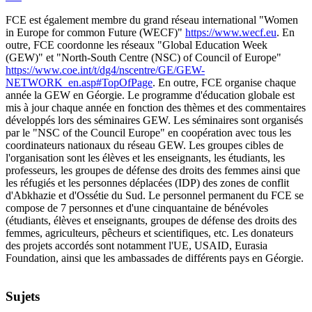
FCE est également membre du grand réseau international "Women
in Europe for common Future (WECF)"
https://www.wecf.eu
. En
outre, FCE coordonne les réseaux "Global Education Week
(GEW)" et "North-South Centre (NSC) of Council of Europe"
https://www.coe.int/t/dg4/nscentre/GE/GEW-
NETWORK_en.asp#TopOfPage
. En outre, FCE organise chaque
année la GEW en Géorgie. Le programme d'éducation globale est
mis à jour chaque année en fonction des thèmes et des commentaires
développés lors des séminaires GEW. Les séminaires sont organisés
par le "NSC of the Council Europe" en coopération avec tous les
coordinateurs nationaux du réseau GEW. Les groupes cibles de
l'organisation sont les élèves et les enseignants, les étudiants, les
professeurs, les groupes de défense des droits des femmes ainsi que
les réfugiés et les personnes déplacées (IDP) des zones de conflit
d'Abkhazie et d'Ossétie du Sud. Le personnel permanent du FCE se
compose de 7 personnes et d'une cinquantaine de bénévoles
(étudiants, élèves et enseignants, groupes de défense des droits des
femmes, agriculteurs, pêcheurs et scientifiques, etc. Les donateurs
des projets accordés sont notamment l'UE, USAID, Eurasia
Foundation, ainsi que les ambassades de différents pays en Géorgie.
Sujets