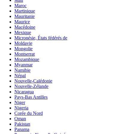
Mali
Maroc
Martinique
Mauritanie
Maurice
Macédoine
Mexique
Micronésie, États fédérés de
Moldavie
Mongolie
Montserrat
Mozambique
Myanmar
Namibie
Népal
Nouvelle-Calédonie
Nouvelle-Zélande
Nicaragua
Pays-Bas Antilles
Niger
Nigeria
Corée du Nord
Oman
Pakistan
Panama