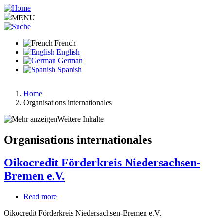
Aller
au
MENU
contenu
principal
French
English
German
Spanish
Home
Organisations internationales
Fil
d'Ariane
Weitere Inhalte
Organisations internationales
Oikocredit Förderkreis Niedersachsen-
Bremen e.V.
Read more
about
Oikocredit
Oikocredit Förderkreis Niedersachsen-Bremen e.V.
Förderkreis