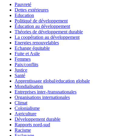
Pauvreté
Dettes extérieures
Education
Politiqué de développement
Éducation au développement
Théories de développement durable
La coopération au développement
Energies renouvelables
Echange équitable
Fuite et Asile
Femmes
Paix/conflits
Justice
Santé
Apprentissage global/education globale
Mondialisation
Entreprises inter-/transnationales
Organisations internationales
Climat
Colonialisme
Agriculture
Développement durable
Rapports nord-sud
Racisme
Esclavage