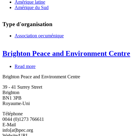
Amérique latine
Amérique du Sud
Type d'organisation
Association oecuménique
Brighton Peace and Environment Centre
Read more
about
Brighton
Brighton Peace and Environment Centre
Peace
and
39 - 41 Surrey Street
Environment
Brighton
Centre
BN1 3PB
Royaume-Uni
Téléphone
0044 (0)1273 766611
E-Mail
info[at]bpec.org
Website/URL