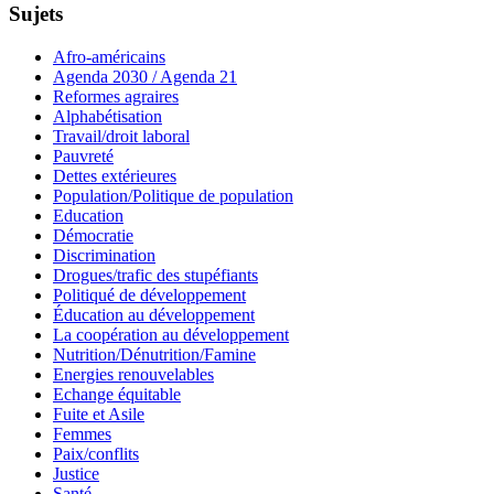
Sujets
Afro-américains
Agenda 2030 / Agenda 21
Reformes agraires
Alphabétisation
Travail/droit laboral
Pauvreté
Dettes extérieures
Population/Politique de population
Education
Démocratie
Discrimination
Drogues/trafic des stupéfiants
Politiqué de développement
Éducation au développement
La coopération au développement
Nutrition/Dénutrition/Famine
Energies renouvelables
Echange équitable
Fuite et Asile
Femmes
Paix/conflits
Justice
Santé