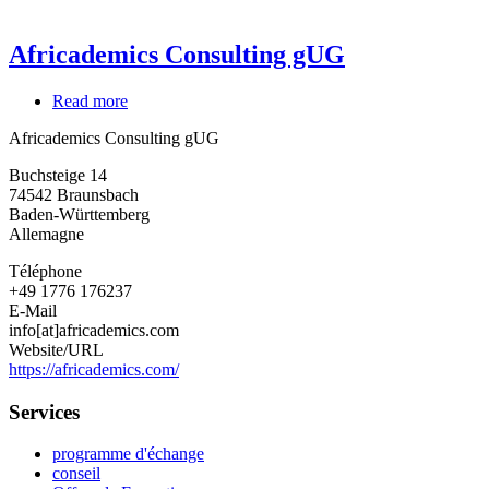
Africademics Consulting gUG
Read more
about
Africademics
Africademics Consulting gUG
Consulting
gUG
Buchsteige 14
74542
Braunsbach
Baden-Württemberg
Allemagne
Téléphone
+49 1776 176237
E-Mail
info[at]africademics.com
Website/URL
https://africademics.com/
Services
programme d'échange
conseil