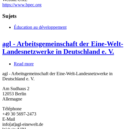
https://www.bpec.org
Sujets
Éducation au développement
agl - Arbeitsgemeinschaft der Eine-Welt-
Landesnetzwerke in Deutschland e. V.
Read more
about
agl
agl - Arbeitsgemeinschaft der Eine-Welt-Landesnetzwerke in
-
Deutschland e. V.
Arbeitsgemeinschaft
der
Am Sudhaus 2
Eine-
12053
Berlin
Welt-
Allemagne
Landesnetzwerke
in
Téléphone
Deutschland
+49 30 5697-2473
e.
E-Mail
V.
info[at]agl-einewelt.de