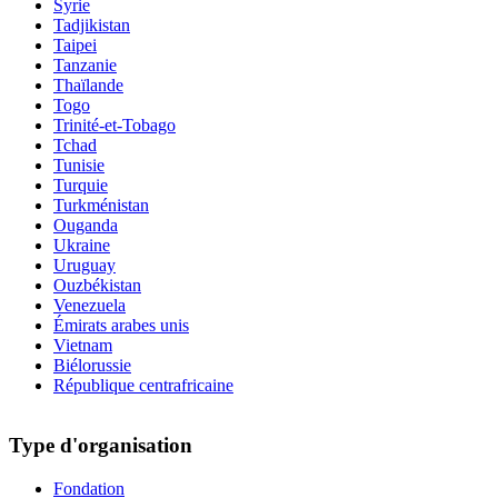
Syrie
Tadjikistan
Taipei
Tanzanie
Thaïlande
Togo
Trinité-et-Tobago
Tchad
Tunisie
Turquie
Turkménistan
Ouganda
Ukraine
Uruguay
Ouzbékistan
Venezuela
Émirats arabes unis
Vietnam
Biélorussie
République centrafricaine
Type d'organisation
Fondation