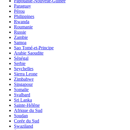
Papouasie-Nouvelle-Guinée
Paraguay
Pérou
Philippines
Rwanda
Roumanie
Russie
Zambie
Samoa
Sao Tomé-et-Principe
Arabie Saoudite
Sénégal
Serbie
Seychelles
Sierra Leone
Zimbabwe
Singapour
Somalie
Svalbard
Sri Lanka
Sainte-Hélène
Afrique du Sud
Soudan
Corée du Sud
Swaziland