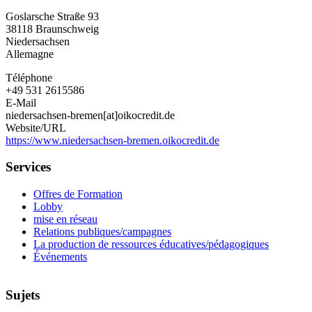
Niedersachsen-
Goslarsche Straße 93
Bremen
38118
Braunschweig
e.V.
Niedersachsen
Allemagne
Téléphone
+49 531 2615586
E-Mail
niedersachsen-bremen[at]oikocredit.de
Website/URL
https://www.niedersachsen-bremen.oikocredit.de
Services
Offres de Formation
Lobby
mise en réseau
Relations publiques/campagnes
La production de ressources éducatives/pédagogiques
Événements
Sujets