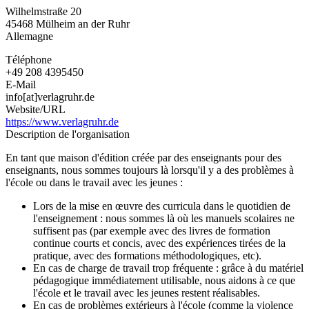
der
Wilhelmstraße 20
Ruhr
45468
Mülheim an der Ruhr
Allemagne
Téléphone
+49 208 4395450
E-Mail
info[at]verlagruhr.de
Website/URL
https://www.verlagruhr.de
Description de l'organisation
En tant que maison d'édition créée par des enseignants pour des
enseignants, nous sommes toujours là lorsqu'il y a des problèmes à
l'école ou dans le travail avec les jeunes :
Lors de la mise en œuvre des curricula dans le quotidien de
l'enseignement : nous sommes là où les manuels scolaires ne
suffisent pas (par exemple avec des livres de formation
continue courts et concis, avec des expériences tirées de la
pratique, avec des formations méthodologiques, etc).
En cas de charge de travail trop fréquente : grâce à du matériel
pédagogique immédiatement utilisable, nous aidons à ce que
l'école et le travail avec les jeunes restent réalisables.
En cas de problèmes extérieurs à l'école (comme la violence