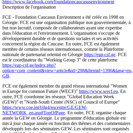
https://www.facebook.com/foundationcaucasusenvironment
Description de l'organisation
FCE - Foundation Caucasus Environment a été créée en 1998 en
Géorgie. FCE est une organisation publique non gouvernementale, à
but non lucratif, composée de collaborateurs ayant une expertise
dans l'éducation et l'environnement. L'organisation s'occupe de
développement durable et de questions sociales et ses activités
concernent la région du Caucase. En outre, FCE est également
membre de certains réseaux internationaux, comme la Plateforme
nationale de partenariat oriental en Géorgie
https://eap-csf.ge
. FCE
est le coordinateur du "Working Group 3" de cette plateforme
https://eap-csf.ge/index.php?
option=com_content&view=article&id=298&Itemid=1396&lang=en-
GB
.
FCE est également membre du grand réseau international "Women
in Europe for common Future (WECF)"
https://www.wecf.eu
. En
outre, FCE coordonne les réseaux "Global Education Week
(GEW)" et "North-South Centre (NSC) of Council of Europe"
https://www.coe.int/t/dg4/nscentre/GE/GEW-
NETWORK_en.asp#TopOfPage
. En outre, FCE organise chaque
année la GEW en Géorgie. Le programme d'éducation globale est
mis à jour chaque année en fonction des thèmes et des commentaires
développés lors des séminaires GEW. Les séminaires sont organisés