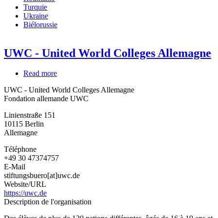
Turquie
Ukraine
Biélorussie
UWC - United World Colleges Allemagne
Read more
about
UWC
UWC - United World Colleges Allemagne
-
Fondation allemande UWC
United
World
Linienstraße 151
Colleges
10115
Berlin
Allemagne
Allemagne
Téléphone
+49 30 47374757
E-Mail
stiftungsbuero[at]uwc.de
Website/URL
https://uwc.de
Description de l'organisation