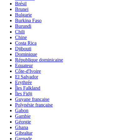
Brésil
Brunei
Bulgarie
Burkina Faso
Burundi
Chili
Chine
Costa Rica
Djibouti
Dominique
République dominicaine
Equateur
Côte-d'Ivoire
El Salvador
Erythrée
Îles Falkland
Îles Fidji
Guyane française
Polynésie française
Gabon
Gambie
Géorgie
Ghana
Gibraltar
Grenade