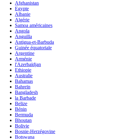
Afghanistan
Egypte
Albanie
Algérie
Samoa américaines
Angola
Anguilla
Antigua-et-Barbuda
Guinée équatoriale
Argentine
Arménie
l'Azerbaïdjan
Ethiopie
Australie
Bahamas
Bahreïn
Bangladesh
la Barbade
Belize
Bénin
Bermuda
Bhoutan
Bolivie
Bosnie-Herzégovine
Botswana