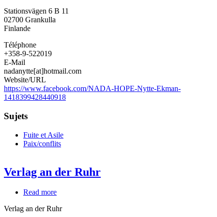
Stationsvägen 6 B 11
02700
Grankulla
Finlande
Téléphone
+358-9-522019
E-Mail
nadanytte[at]hotmail.com
Website/URL
https://www.facebook.com/NADA-HOPE-Nytte-Ekman-
1418399428440918
Sujets
Fuite et Asile
Paix/conflits
Verlag an der Ruhr
Read more
about
Verlag
Verlag an der Ruhr
an