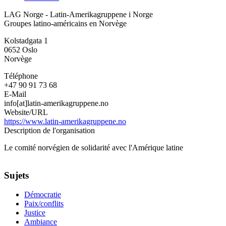
LAG
LAG Norge - Latin-Amerikagruppene i Norge
Norge
Groupes latino-américains en Norvège
-
Latin-
Kolstadgata 1
Amerikagruppene
0652
Oslo
i
Norvège
Norge
Téléphone
+47 90 91 73 68
E-Mail
info[at]latin-amerikagruppene.no
Website/URL
https://www.latin-amerikagruppene.no
Description de l'organisation
Le comité norvégien de solidarité avec l'Amérique latine
Sujets
Démocratie
Paix/conflits
Justice
Ambiance