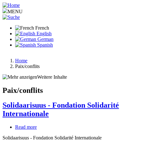
Aller
au
MENU
contenu
principal
French
English
German
Spanish
Home
Paix/conflits
Fil
d'Ariane
Weitere Inhalte
Paix/conflits
Solidaarisuus - Fondation Solidarité
Internationale
Read more
about
Solidaarisuus
Solidaarisuus - Fondation Solidarité Internationale
-