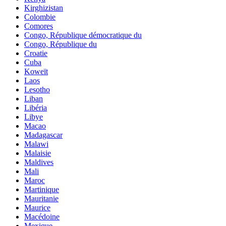
Kirghizistan
Colombie
Comores
Congo, République démocratique du
Congo, République du
Croatie
Cuba
Koweït
Laos
Lesotho
Liban
Libéria
Libye
Macao
Madagascar
Malawi
Malaisie
Maldives
Mali
Maroc
Martinique
Mauritanie
Maurice
Macédoine
Mexique