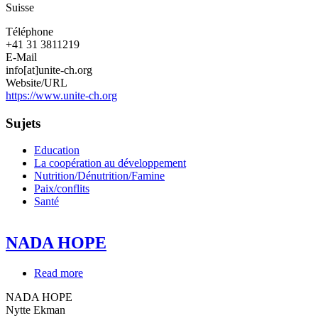
Suisse
de
personnes
Téléphone
dans
+41 31 3811219
la
E-Mail
coopération
info[at]unite-ch.org
internationale
Website/URL
https://www.unite-ch.org
Sujets
Education
La coopération au développement
Nutrition/Dénutrition/Famine
Paix/conflits
Santé
NADA HOPE
Read more
about
NADA
NADA HOPE
HOPE
Nytte Ekman