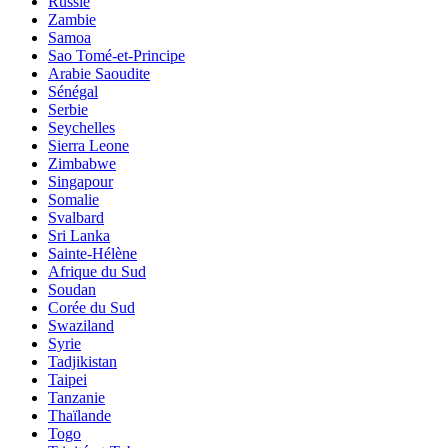
Russie
Zambie
Samoa
Sao Tomé-et-Principe
Arabie Saoudite
Sénégal
Serbie
Seychelles
Sierra Leone
Zimbabwe
Singapour
Somalie
Svalbard
Sri Lanka
Sainte-Hélène
Afrique du Sud
Soudan
Corée du Sud
Swaziland
Syrie
Tadjikistan
Taipei
Tanzanie
Thaïlande
Togo