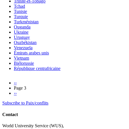
Trinité-et-Tobago
Tchad
Tunisie
Turquie
Turkménistan
Ouganda
Ukraine
Uruguay
Ouzbékistan
Venezuela
Émirats arabes unis
Vietnam
Biélorussie
République centrafricaine
Previous
‹‹
page
Page 3
Pagination
Next
››
page
Subscribe to Paix/conflits
Contact
World University Service (WUS),