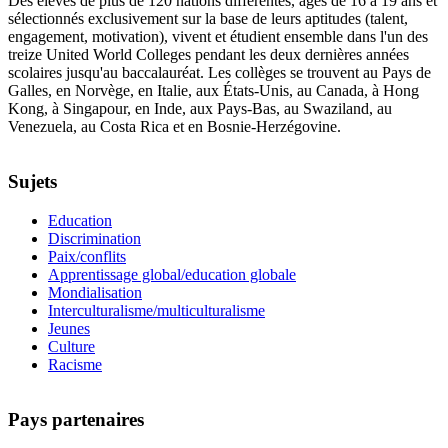
Des élèves de plus de 120 nations différentes, âgés de 16 à 19 ans et
sélectionnés exclusivement sur la base de leurs aptitudes (talent,
engagement, motivation), vivent et étudient ensemble dans l'un des
treize United World Colleges pendant les deux dernières années
scolaires jusqu'au baccalauréat. Les collèges se trouvent au Pays de
Galles, en Norvège, en Italie, aux États-Unis, au Canada, à Hong
Kong, à Singapour, en Inde, aux Pays-Bas, au Swaziland, au
Venezuela, au Costa Rica et en Bosnie-Herzégovine.
Sujets
Education
Discrimination
Paix/conflits
Apprentissage global/education globale
Mondialisation
Interculturalisme/multiculturalisme
Jeunes
Culture
Racisme
Pays partenaires