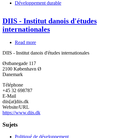
Développement durable
DIIS - Institut danois d'études
internationales
Read more
about
DIIS
DIIS - Institut danois d'études internationales
-
Institut
Østbanegade 117
danois
2100
København Ø
d'études
Danemark
internationales
Téléphone
+45 32 698787
E-Mail
diis[at]diis.dk
Website/URL
https://www.diis.dk
Sujets
Politiqué de développement