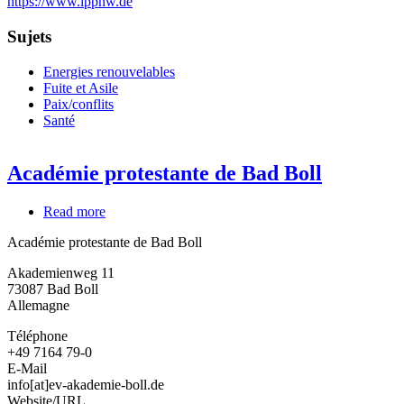
https://www.ippnw.de
en
responsabilité
Sujets
sociale
Energies renouvelables
Fuite et Asile
Paix/conflits
Santé
Académie protestante de Bad Boll
Read more
about
Académie
Académie protestante de Bad Boll
protestante
de
Akademienweg 11
Bad
73087
Bad Boll
Boll
Allemagne
Téléphone
+49 7164 79-0
E-Mail
info[at]ev-akademie-boll.de
Website/URL