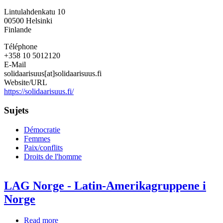
Fondation
Lintulahdenkatu 10
Solidarité
00500
Helsinki
Internationale
Finlande
Téléphone
+358 10 5012120
E-Mail
solidaarisuus[at]solidaarisuus.fi
Website/URL
https://solidaarisuus.fi/
Sujets
Démocratie
Femmes
Paix/conflits
Droits de l'homme
LAG Norge - Latin-Amerikagruppene i
Norge
Read more
about