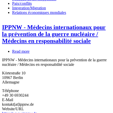
Paix/conflits
Integration/Migration
Relations économiques mondiales
IPPNW - Médecins internationaux pour
la prévention de la guerre nucléaire /
Médecins en responsabilité sociale
Read more
about
IPPNW
IPPNW - Médecins internationaux pour la prévention de la guerre
-
nucléaire / Médecins en responsabilité sociale
Médecins
internationaux
Körtestraße 10
pour
10967
Berlin
la
Allemagne
prévention
de
Téléphone
la
+49 30 6930244
guerre
E-Mail
nucléaire
kontakt[at]ippnw.de
/
Website/URL
Médecins