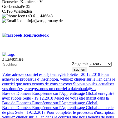
Deutsches Komitee e. V.
Goebenstraße 35
65195 Wiesbaden
+49 611 446648
info[at]wusgermany.de
Facebook
3 Ergebnisse
Footer
Zeige mir
menu
Votre adresse courriel est déjà enregistré
Seite -
20.12.2018
Pour
achever le processus d’inscription, veuillez cliquer sur le lien dans le
courriel que nous venons de vous envoyer.Si vous voulez actualiser
vos donnèes, envoyez-nous un courriel à datenbank@…
Base de Données Européenne sur l'Apprentissage Global enregistré
avec succès
Seite -
19.12.2018
Merci de vous être inscrit dans la
Base de Données Européenne sur l'Apprentissage Global.
Base de Données Européenne sur l'Apprentissage Global ... un clic
de plus
Seite -
19.12.2018
Pour compléter le processus d'inscription,
veuillez cliquer sur le lien dans le courriel que nous venons de vous