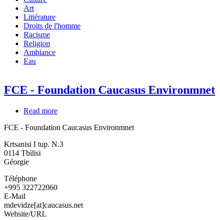
Art
Littérature
Droits de l'homme
Racisme
Religion
Ambiance
Eau
FCE - Foundation Caucasus Environmnet
Read more
about
FCE
FCE - Foundation Caucasus Environmnet
-
Foundation
Krtsanisi I tup. N.3
Caucasus
0114
Tbilisi
Environmnet
Géorgie
Téléphone
+995 322722060
E-Mail
mdevidze[at]caucasus.net
Website/URL