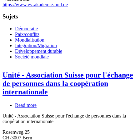
https://www.ev-akademie-boll.de
Sujets
Démocratie
Paix/conflits
Mondialisation
Integration/Migration
Développement durable
Société mondiale
Unité - Association Suisse pour l'échange
de personnes dans la coopération
internationale
Read more
about
Unité
Unité - Association Suisse pour l'échange de personnes dans la
-
coopération internationale
Association
Suisse
Rosenweg 25
pour
CH-3007
Bern
l'échange