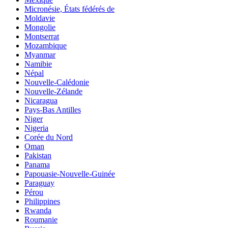
Micronésie, États fédérés de
Moldavie
Mongolie
Montserrat
Mozambique
Myanmar
Namibie
Népal
Nouvelle-Calédonie
Nouvelle-Zélande
Nicaragua
Pays-Bas Antilles
Niger
Nigeria
Corée du Nord
Oman
Pakistan
Panama
Papouasie-Nouvelle-Guinée
Paraguay
Pérou
Philippines
Rwanda
Roumanie