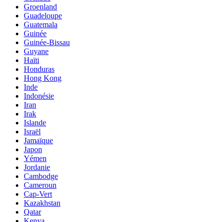
Groenland
Guadeloupe
Guatemala
Guinée
Guinée-Bissau
Guyane
Haïti
Honduras
Hong Kong
Inde
Indonésie
Iran
Irak
Islande
Israël
Jamaïque
Japon
Yémen
Jordanie
Cambodge
Cameroun
Cap-Vert
Kazakhstan
Qatar
Kenya