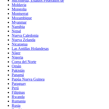
Micronesia, Estados Federados de
Moldavia
Mongolia
Montserrat
Mozambique
Myanmar
Namibia
Nepal
Nueva Caledonia
Nueva Zelanda
Nicaragua
Las Antillas Holandesas
Níger
Nigeria
Corea del Norte
Omán
Pakistán
Panamá
Papúa Nueva Guinea
Paraguay
Perú
Filipinas
Rwanda
Rumania
Rusia