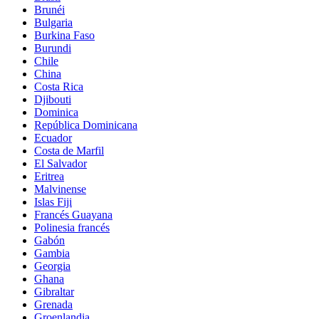
Brunéi
Bulgaria
Burkina Faso
Burundi
Chile
China
Costa Rica
Djibouti
Dominica
República Dominicana
Ecuador
Costa de Marfil
El Salvador
Eritrea
Malvinense
Islas Fiji
Francés Guayana
Polinesia francés
Gabón
Gambia
Georgia
Ghana
Gibraltar
Grenada
Groenlandia