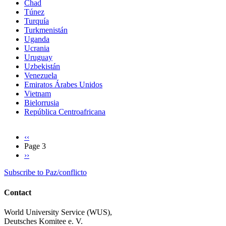
Chad
Túnez
Turquía
Turkmenistán
Uganda
Ucrania
Uruguay
Uzbekistán
Venezuela
Emiratos Árabes Unidos
Vietnam
Bielorrusia
República Centroafricana
Previous
‹‹
page
Page 3
Pagination
Next
››
page
Subscribe to Paz/conflicto
Contact
World University Service (WUS),
Deutsches Komitee e. V.