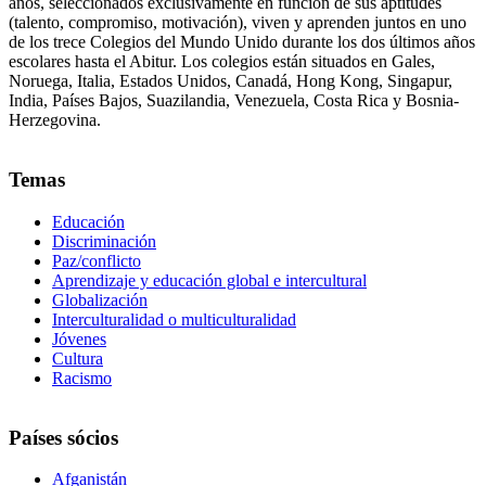
años, seleccionados exclusivamente en función de sus aptitudes
(talento, compromiso, motivación), viven y aprenden juntos en uno
de los trece Colegios del Mundo Unido durante los dos últimos años
escolares hasta el Abitur. Los colegios están situados en Gales,
Noruega, Italia, Estados Unidos, Canadá, Hong Kong, Singapur,
India, Países Bajos, Suazilandia, Venezuela, Costa Rica y Bosnia-
Herzegovina.
Temas
Educación
Discriminación
Paz/conflicto
Aprendizaje y educación global e intercultural
Globalización
Interculturalidad o multiculturalidad
Jóvenes
Cultura
Racismo
Países sócios
Afganistán