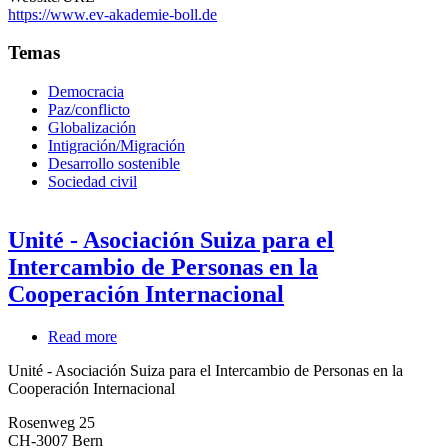
https://www.ev-akademie-boll.de
Temas
Democracia
Paz/conflicto
Globalización
Intigración/Migración
Desarrollo sostenible
Sociedad civil
Unité - Asociación Suiza para el
Intercambio de Personas en la
Cooperación Internacional
Read more
about
Unité
Unité - Asociación Suiza para el Intercambio de Personas en la
-
Cooperación Internacional
Asociación
Suiza
Rosenweg 25
para
CH-3007
Bern
el