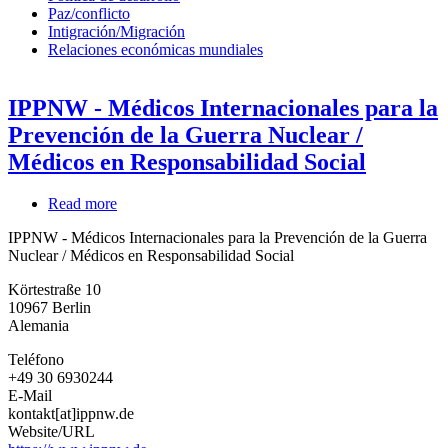
Paz/conflicto
Intigración/Migración
Relaciones económicas mundiales
IPPNW - Médicos Internacionales para la
Prevención de la Guerra Nuclear /
Médicos en Responsabilidad Social
Read more
about
IPPNW
IPPNW - Médicos Internacionales para la Prevención de la Guerra
-
Nuclear / Médicos en Responsabilidad Social
Médicos
Internacionales
Körtestraße 10
para
10967
Berlin
la
Alemania
Prevención
de
Teléfono
la
+49 30 6930244
Guerra
E-Mail
Nuclear
kontakt[at]ippnw.de
/
Website/URL
Médicos