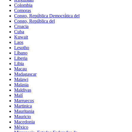
Colombia
Comoras
Congo, República Democrática del
Congo, República del
Croacia
Cuba
Kuwait
Laos
Lesotho
Líbano
Liberia
Libia
Macau
Madagascar
Malawi
Malasia
Maldivas
Malí
Marruecos
Martinica
Mauritania
Mauricio
Macedonia
México