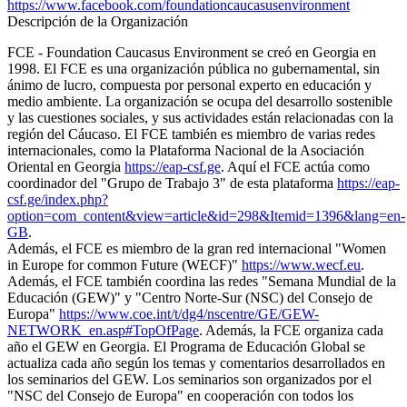
https://www.facebook.com/foundationcaucasusenvironment
Descripción de la Organización
FCE - Foundation Caucasus Environment se creó en Georgia en
1998. El FCE es una organización pública no gubernamental, sin
ánimo de lucro, compuesta por personal experto en educación y
medio ambiente. La organización se ocupa del desarrollo sostenible
y las cuestiones sociales, y sus actividades están relacionadas con la
región del Cáucaso. El FCE también es miembro de varias redes
internacionales, como la Plataforma Nacional de la Asociación
Oriental en Georgia
https://eap-csf.ge
. Aquí el FCE actúa como
coordinador del "Grupo de Trabajo 3" de esta plataforma
https://eap-
csf.ge/index.php?
option=com_content&view=article&id=298&Itemid=1396&lang=en-
GB
.
Además, el FCE es miembro de la gran red internacional "Women
in Europe for common Future (WECF)"
https://www.wecf.eu
.
Además, el FCE también coordina las redes "Semana Mundial de la
Educación (GEW)" y "Centro Norte-Sur (NSC) del Consejo de
Europa"
https://www.coe.int/t/dg4/nscentre/GE/GEW-
NETWORK_en.asp#TopOfPage
. Además, la FCE organiza cada
año el GEW en Georgia. El Programa de Educación Global se
actualiza cada año según los temas y comentarios desarrollados en
los seminarios del GEW. Los seminarios son organizados por el
"NSC del Consejo de Europa" en cooperación con todos los