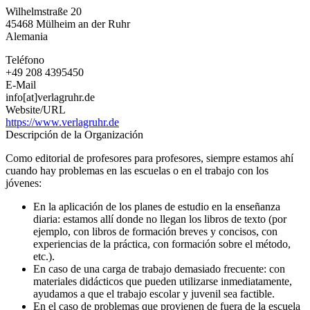
der
Wilhelmstraße 20
Ruhr
45468
Mülheim an der Ruhr
Alemania
Teléfono
+49 208 4395450
E-Mail
info[at]verlagruhr.de
Website/URL
https://www.verlagruhr.de
Descripción de la Organización
Como editorial de profesores para profesores, siempre estamos ahí
cuando hay problemas en las escuelas o en el trabajo con los
jóvenes:
En la aplicación de los planes de estudio en la enseñanza
diaria: estamos allí donde no llegan los libros de texto (por
ejemplo, con libros de formación breves y concisos, con
experiencias de la práctica, con formación sobre el método,
etc.).
En caso de una carga de trabajo demasiado frecuente: con
materiales didácticos que pueden utilizarse inmediatamente,
ayudamos a que el trabajo escolar y juvenil sea factible.
En el caso de problemas que provienen de fuera de la escuela