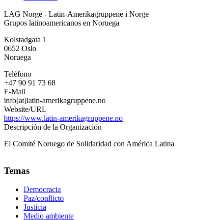
LAG
LAG Norge - Latin-Amerikagruppene i Norge
Norge
Grupos latinoamericanos en Noruega
-
Latin-
Kolstadgata 1
Amerikagruppene
0652
Oslo
i
Noruega
Norge
Teléfono
+47 90 91 73 68
E-Mail
info[at]latin-amerikagruppene.no
Website/URL
https://www.latin-amerikagruppene.no
Descripción de la Organización
El Comité Noruego de Solidaridad con América Latina
Temas
Democracia
Paz/conflicto
Justicia
Medio ambiente