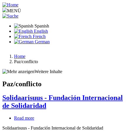
Pasar
al
MENÜ
contenido
principal
Spanish
English
French
German
Home
Paz/conflicto
Ruta
de
Weitere Inhalte
navegación
Paz/conflicto
Solidaarisuus - Fundación Internacional
de Solidaridad
Read more
about
Solidaarisuus
Solidaarisuus - Fundación Internacional de Solidaridad
-