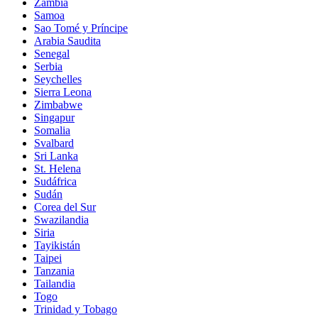
Zambia
Samoa
Sao Tomé y Príncipe
Arabia Saudita
Senegal
Serbia
Seychelles
Sierra Leona
Zimbabwe
Singapur
Somalia
Svalbard
Sri Lanka
St. Helena
Sudáfrica
Sudán
Corea del Sur
Swazilandia
Siria
Tayikistán
Taipei
Tanzania
Tailandia
Togo
Trinidad y Tobago