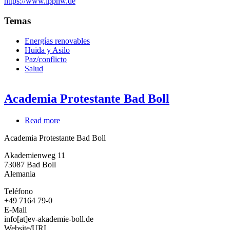
https://www.ippnw.de
en
Responsabilidad
Temas
Social
Energías renovables
Huida y Asilo
Paz/conflicto
Salud
Academia Protestante Bad Boll
Read more
about
Academia
Academia Protestante Bad Boll
Protestante
Bad
Akademienweg 11
Boll
73087
Bad Boll
Alemania
Teléfono
+49 7164 79-0
E-Mail
info[at]ev-akademie-boll.de
Website/URL