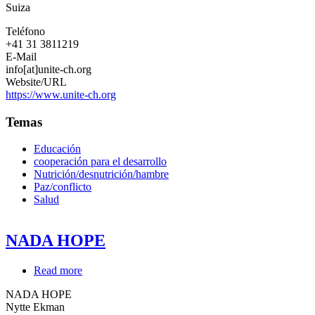
Suiza
Intercambio
de
Teléfono
Personas
+41 31 3811219
en
E-Mail
la
info[at]unite-ch.org
Cooperación
Website/URL
Internacional
https://www.unite-ch.org
Temas
Educación
cooperación para el desarrollo
Nutrición/desnutrición/hambre
Paz/conflicto
Salud
NADA HOPE
Read more
about
NADA
NADA HOPE
HOPE
Nytte Ekman