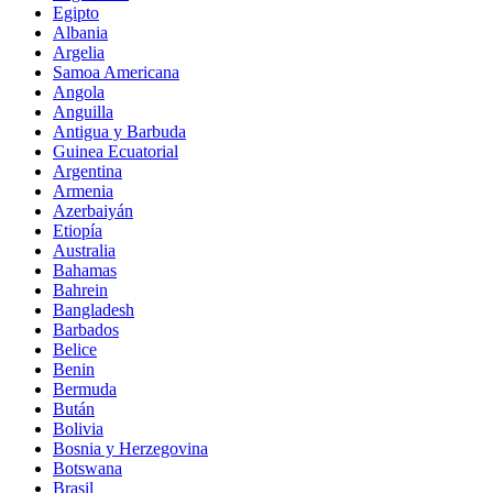
Egipto
Albania
Argelia
Samoa Americana
Angola
Anguilla
Antigua y Barbuda
Guinea Ecuatorial
Argentina
Armenia
Azerbaiyán
Etiopía
Australia
Bahamas
Bahrein
Bangladesh
Barbados
Belice
Benin
Bermuda
Bután
Bolivia
Bosnia y Herzegovina
Botswana
Brasil