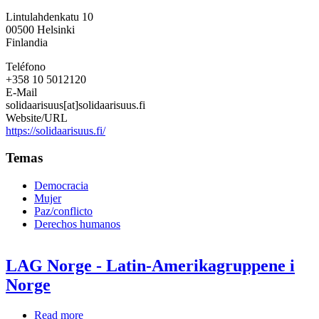
Fundación
Lintulahdenkatu 10
Internacional
00500
Helsinki
de
Finlandia
Solidaridad
Teléfono
+358 10 5012120
E-Mail
solidaarisuus[at]solidaarisuus.fi
Website/URL
https://solidaarisuus.fi/
Temas
Democracia
Mujer
Paz/conflicto
Derechos humanos
LAG Norge - Latin-Amerikagruppene i
Norge
Read more
about