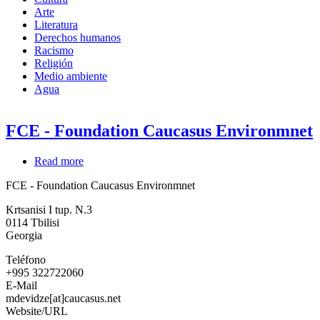
Arte
Literatura
Derechos humanos
Racismo
Religión
Medio ambiente
Agua
FCE - Foundation Caucasus Environmnet
Read more
about
FCE
FCE - Foundation Caucasus Environmnet
-
Foundation
Krtsanisi I tup. N.3
Caucasus
0114
Tbilisi
Environmnet
Georgia
Teléfono
+995 322722060
E-Mail
mdevidze[at]caucasus.net
Website/URL