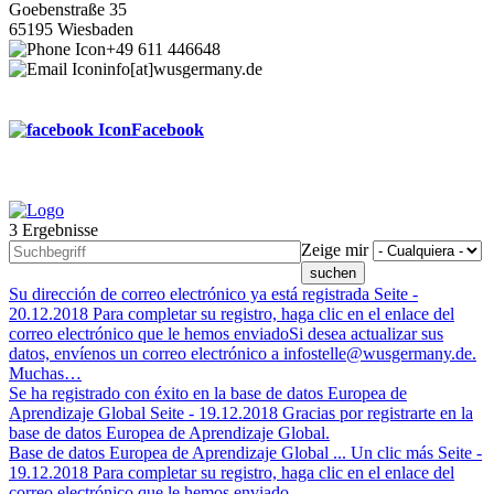
Goebenstraße 35
65195 Wiesbaden
+49 611 446648
info[at]wusgermany.de
Facebook
3 Ergebnisse
Footer
Zeige mir
menu
Su dirección de correo electrónico ya está registrada
Seite -
20.12.2018
Para completar su registro, haga clic en el enlace del
correo electrónico que le hemos enviadoSi desea actualizar sus
datos, envíenos un correo electrónico a infostelle@wusgermany.de.
Muchas…
Se ha registrado con éxito en la base de datos Europea de
Aprendizaje Global
Seite -
19.12.2018
Gracias por registrarte en la
base de datos Europea de Aprendizaje Global.
Base de datos Europea de Aprendizaje Global ... Un clic más
Seite -
19.12.2018
Para completar su registro, haga clic en el enlace del
correo electrónico que le hemos enviado.