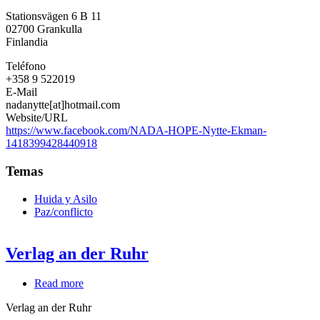
Stationsvägen 6 B 11
02700
Grankulla
Finlandia
Teléfono
+358 9 522019
E-Mail
nadanytte[at]hotmail.com
Website/URL
https://www.facebook.com/NADA-HOPE-Nytte-Ekman-
1418399428440918
Temas
Huida y Asilo
Paz/conflicto
Verlag an der Ruhr
Read more
about
Verlag
Verlag an der Ruhr
an