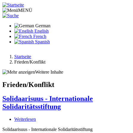
Direkt
zum
MENÜ
Inhalt
German
English
French
Spanish
Startseite
Frieden/Konflikt
Pfadnavigation
Weitere Inhalte
Frieden/Konflikt
Solidaarisuus - Internationale
Solidaritätsstiftung
Weiterlesen
über
Solidaarisuus
Solidaarisuus - Internationale Solidaritätsstiftung
-