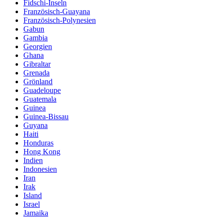
Fidschi-Inseln
Französisch-Guayana
Französisch-Polynesien
Gabun
Gambia
Georgien
Ghana
Gibraltar
Grenada
Grönland
Guadeloupe
Guatemala
Guinea
Guinea-Bissau
Guyana
Haiti
Honduras
Hong Kong
Indien
Indonesien
Iran
Irak
Island
Israel
Jamaika