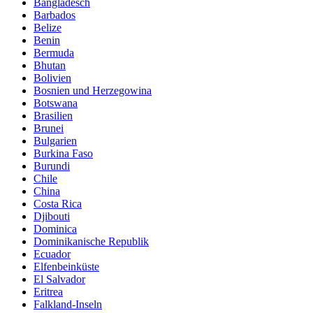
Bangladesch
Barbados
Belize
Benin
Bermuda
Bhutan
Bolivien
Bosnien und Herzegowina
Botswana
Brasilien
Brunei
Bulgarien
Burkina Faso
Burundi
Chile
China
Costa Rica
Djibouti
Dominica
Dominikanische Republik
Ecuador
Elfenbeinküste
El Salvador
Eritrea
Falkland-Inseln