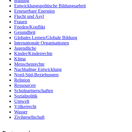
Bildung
Entwicklungspolitische Bildungsarbeit
Erneuerbare Energien
Flucht und Asyl
Frauen
Frieden/Konflikt
Gesundheit
Globales Lernen/Globale Bildung
Internationale Organisationen
Jugendliche
Kinder/Kinderrechte
Klima
Menschenrechte
Nachhaltige Entwicklung
Nord-Süd-Beziehungen
Religion
Ressourcen
Schulpartnerschaften
Sozialpolitik
Umwelt
Völkerrecht
Wasser
Zivilgesellschaft