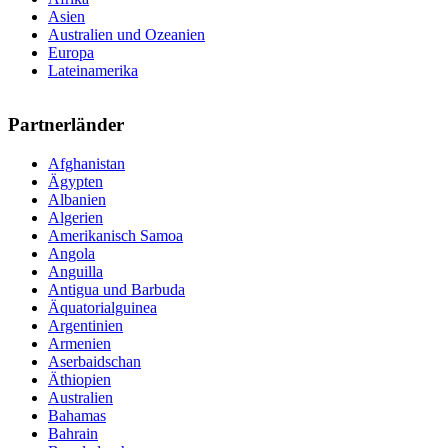
Asien
Australien und Ozeanien
Europa
Lateinamerika
Partnerländer
Afghanistan
Ägypten
Albanien
Algerien
Amerikanisch Samoa
Angola
Anguilla
Antigua und Barbuda
Äquatorialguinea
Argentinien
Armenien
Aserbaidschan
Äthiopien
Australien
Bahamas
Bahrain