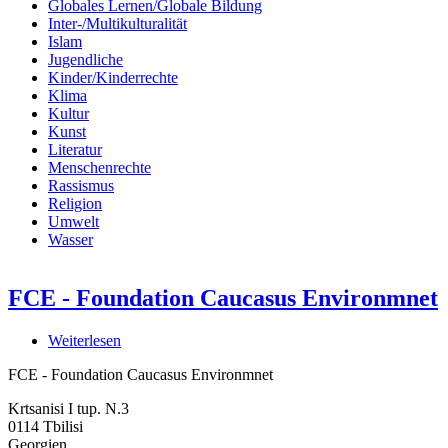
Globales Lernen/Globale Bildung
Inter-/Multikulturalität
Islam
Jugendliche
Kinder/Kinderrechte
Klima
Kultur
Kunst
Literatur
Menschenrechte
Rassismus
Religion
Umwelt
Wasser
FCE - Foundation Caucasus Environmnet
Weiterlesen
über
FCE
FCE - Foundation Caucasus Environmnet
-
Foundation
Krtsanisi I tup. N.3
Caucasus
0114
Tbilisi
Environmnet
Georgien