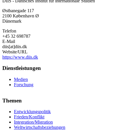
DIIS - Dänisches Institut für internationale Studien
-
Dänisches
Østbanegade 117
Institut
2100
København Ø
für
Dänemark
internationale
Studien
Telefon
+45 32 698787
E-Mail
diis[at]diis.dk
Website/URL
https://www.diis.dk
Dienstleistungen
Medien
Forschung
Themen
Entwicklungspolitik
Frieden/Konflikt
Integration/Migration
Weltwirtschaftsbeziehungen