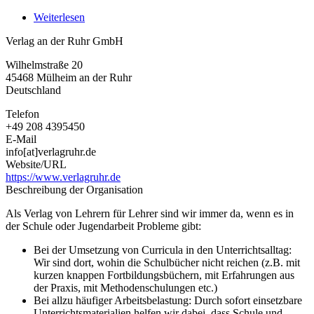
Weiterlesen
über
Verlag
Verlag an der Ruhr GmbH
an
der
Wilhelmstraße 20
Ruhr
45468
Mülheim an der Ruhr
GmbH
Deutschland
Telefon
+49 208 4395450
E-Mail
info[at]verlagruhr.de
Website/URL
https://www.verlagruhr.de
Beschreibung der Organisation
Als Verlag von Lehrern für Lehrer sind wir immer da, wenn es in
der Schule oder Jugendarbeit Probleme gibt:
Bei der Umsetzung von Curricula in den Unterrichtsalltag:
Wir sind dort, wohin die Schulbücher nicht reichen (z.B. mit
kurzen knappen Fortbildungsbüchern, mit Erfahrungen aus
der Praxis, mit Methodenschulungen etc.)
Bei allzu häufiger Arbeitsbelastung: Durch sofort einsetzbare
Unterrichtsmaterialien helfen wir dabei, dass Schule und