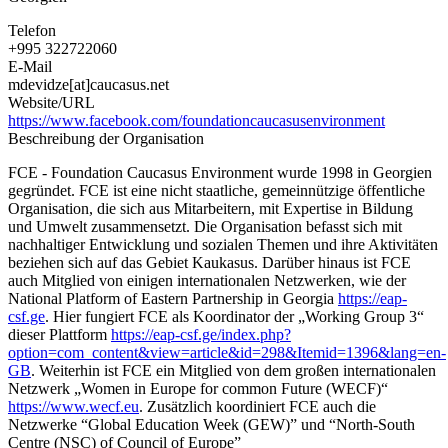
Telefon
+995 322722060
E-Mail
mdevidze[at]caucasus.net
Website/URL
https://www.facebook.com/foundationcaucasusenvironment
Beschreibung der Organisation
FCE - Foundation Caucasus Environment wurde 1998 in Georgien
gegründet. FCE ist eine nicht staatliche, gemeinnützige öffentliche
Organisation, die sich aus Mitarbeitern, mit Expertise in Bildung
und Umwelt zusammensetzt. Die Organisation befasst sich mit
nachhaltiger Entwicklung und sozialen Themen und ihre Aktivitäten
beziehen sich auf das Gebiet Kaukasus. Darüber hinaus ist FCE
auch Mitglied von einigen internationalen Netzwerken, wie der
National Platform of Eastern Partnership in Georgia
https://eap-
csf.ge
. Hier fungiert FCE als Koordinator der „Working Group 3“
dieser Plattform
https://eap-csf.ge/index.php?
option=com_content&view=article&id=298&Itemid=1396&lang=en-
GB
. Weiterhin ist FCE ein Mitglied von dem großen internationalen
Netzwerk „Women in Europe for common Future (WECF)“
https://www.wecf.eu
. Zusätzlich koordiniert FCE auch die
Netzwerke “Global Education Week (GEW)” und “North-South
Centre (NSC) of Council of Europe”