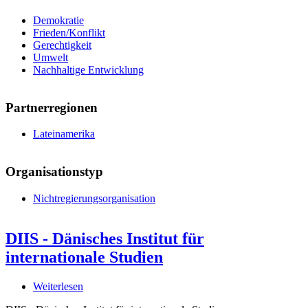
Demokratie
Frieden/Konflikt
Gerechtigkeit
Umwelt
Nachhaltige Entwicklung
Partnerregionen
Lateinamerika
Organisationstyp
Nichtregierungsorganisation
DIIS - Dänisches Institut für
internationale Studien
Weiterlesen
über
DIIS