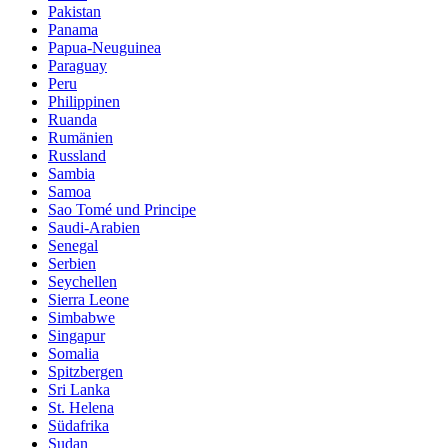
Pakistan
Panama
Papua-Neuguinea
Paraguay
Peru
Philippinen
Ruanda
Rumänien
Russland
Sambia
Samoa
Sao Tomé und Principe
Saudi-Arabien
Senegal
Serbien
Seychellen
Sierra Leone
Simbabwe
Singapur
Somalia
Spitzbergen
Sri Lanka
St. Helena
Südafrika
Sudan