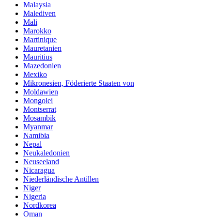
Malaysia
Malediven
Mali
Marokko
Martinique
Mauretanien
Mauritius
Mazedonien
Mexiko
Mikronesien, Föderierte Staaten von
Moldawien
Mongolei
Montserrat
Mosambik
Myanmar
Namibia
Nepal
Neukaledonien
Neuseeland
Nicaragua
Niederländische Antillen
Niger
Nigeria
Nordkorea
Oman