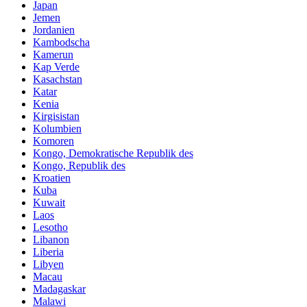
Japan
Jemen
Jordanien
Kambodscha
Kamerun
Kap Verde
Kasachstan
Katar
Kenia
Kirgisistan
Kolumbien
Komoren
Kongo, Demokratische Republik des
Kongo, Republik des
Kroatien
Kuba
Kuwait
Laos
Lesotho
Libanon
Liberia
Libyen
Macau
Madagaskar
Malawi