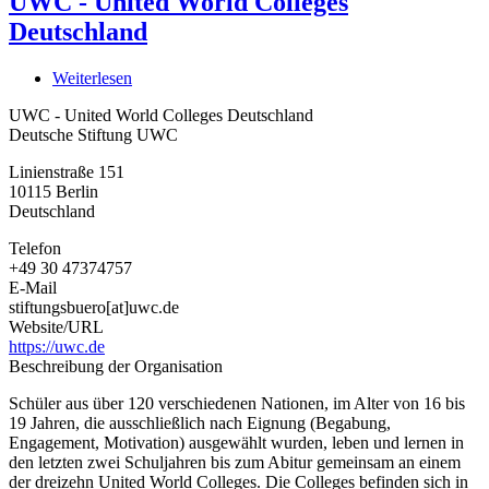
UWC - United World Colleges
Deutschland
Weiterlesen
über
UWC
UWC - United World Colleges Deutschland
-
Deutsche Stiftung UWC
United
World
Linienstraße 151
Colleges
10115
Berlin
Deutschland
Deutschland
Telefon
+49 30 47374757
E-Mail
stiftungsbuero[at]uwc.de
Website/URL
https://uwc.de
Beschreibung der Organisation
Schüler aus über 120 verschiedenen Nationen, im Alter von 16 bis
19 Jahren, die ausschließlich nach Eignung (Begabung,
Engagement, Motivation) ausgewählt wurden, leben und lernen in
den letzten zwei Schuljahren bis zum Abitur gemeinsam an einem
der dreizehn United World Colleges. Die Colleges befinden sich in