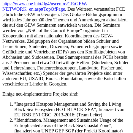
https://www.coe.int/t/dg4/nscentre/GE/GEW-
NETWORK_en.asp#TopOfPage
. Des Weiteren veranstaltet FCE
jährlich die GEW in Georgien. Das Globale Bildungsprogramm
wird jedes Jahr gemäß den Themen und Anmerkungen aktualisiert,
die auf den GEW Seminaren entwickelt werden. Die Seminare
werden von „NSC of the Council Europe“ organisiert in
Kooperation mit allen nationalen Koordinatoren des GEW-
Netzwerkes. Zielgruppen der Organisation bilden Schüler und
Lehrer/innen, Studenten, Dozenten, Frauenrechtsgruppen sowie
Geflüchtete und Vertriebene (IDPs) aus den Konfliktgebieten von
Abchasien und Südossetien. Das Stammpersonal des FCEs besteht
aus 7 Personen und etwa 50 freiwillige Helfern (Studenten, Schüler
und Lehrer/innen, Frauenrechtsgruppen, Landwirte, Fischer und
Wissenschaftler, etc.) Spender der gewährten Projekte sind unter
anderem EU, USAID, Eurasia Foundation, sowie die Botschaften
verschiedener Länder in Georgien.
Einige neu-implementierte Projekte sind:
"Integrated Hotspots Management and Saving the Living
Black Sea Ecosystem HOT BLACK SEA", finanziert von
EU BSB ENI CBC, 2013-2016; (Team Leiter)
"Identification, Management and Sustainable Usage of the
Eutrophicated areas of the Black Sea Coastal Zone",
finanziert von UNEP GEF SGP (der Projekt Koordinator)