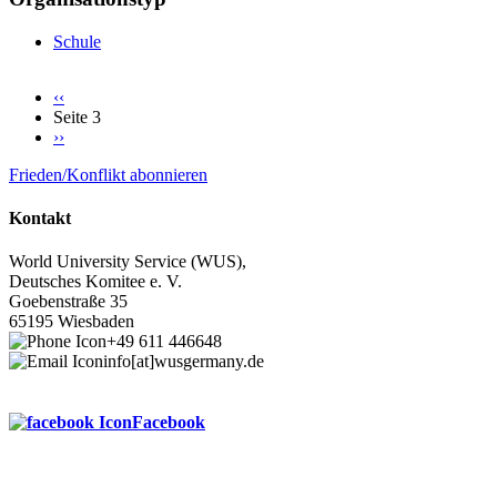
Schule
Vorherige
‹‹
Seite
Seite 3
Seitennummerierung
Nächste
››
Seite
Frieden/Konflikt abonnieren
Kontakt
World University Service (WUS),
Deutsches Komitee e. V.
Goebenstraße 35
65195 Wiesbaden
+49 611 446648
info[at]wusgermany.de
Facebook