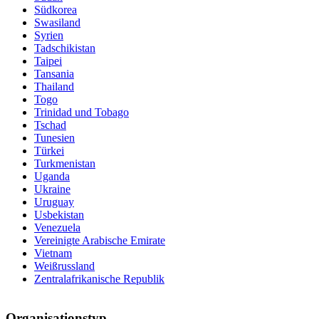
Südkorea
Swasiland
Syrien
Tadschikistan
Taipei
Tansania
Thailand
Togo
Trinidad und Tobago
Tschad
Tunesien
Türkei
Turkmenistan
Uganda
Ukraine
Uruguay
Usbekistan
Venezuela
Vereinigte Arabische Emirate
Vietnam
Weißrussland
Zentralafrikanische Republik
Organisationstyp