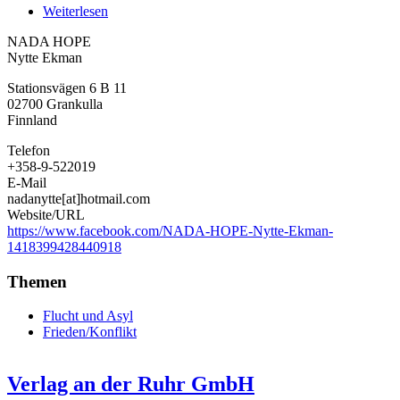
Weiterlesen
über
NADA
NADA HOPE
HOPE
Nytte Ekman
Stationsvägen 6 B 11
02700
Grankulla
Finnland
Telefon
+358-9-522019
E-Mail
nadanytte[at]hotmail.com
Website/URL
https://www.facebook.com/NADA-HOPE-Nytte-Ekman-
1418399428440918
Themen
Flucht und Asyl
Frieden/Konflikt
Verlag an der Ruhr GmbH