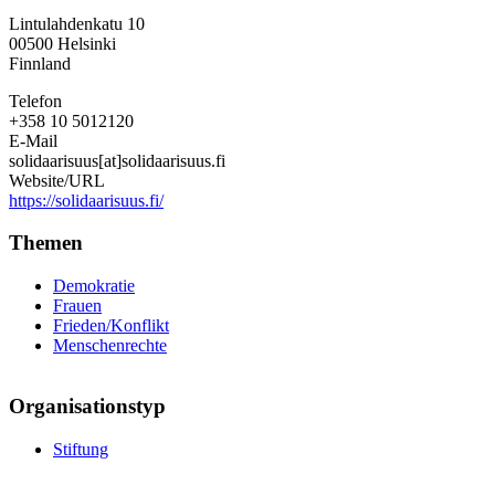
Internationale
Lintulahdenkatu 10
Solidaritätsstiftung
00500
Helsinki
Finnland
Telefon
+358 10 5012120
E-Mail
solidaarisuus[at]solidaarisuus.fi
Website/URL
https://solidaarisuus.fi/
Themen
Demokratie
Frauen
Frieden/Konflikt
Menschenrechte
Organisationstyp
Stiftung