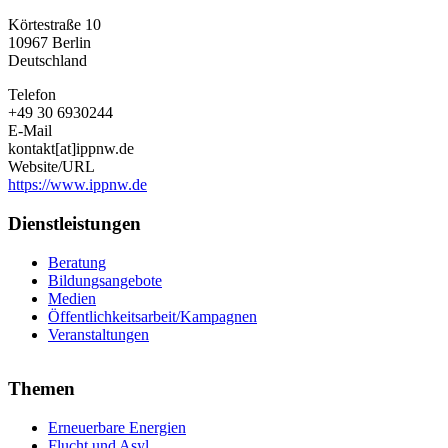
Ärzte
Körtestraße 10
für
10967
Berlin
die
Deutschland
Verhütung
des
Telefon
Atomkrieges
+49 30 6930244
/
E-Mail
Ärzte
kontakt[at]ippnw.de
in
Website/URL
sozialer
https://www.ippnw.de
Verantwortung
e.
Dienstleistungen
V.
Beratung
Bildungsangebote
Medien
Öffentlichkeitsarbeit/Kampagnen
Veranstaltungen
Themen
Erneuerbare Energien
Flucht und Asyl