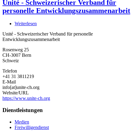
Unité - Schweizerischer Verband für
personelle Entwicklungszusammenarbeit
Weiterlesen
über
Unité
Unité - Schweizerischer Verband für personelle
-
Entwicklungszusammenarbeit
Schweizerischer
Verband
Rosenweg 25
für
CH-3007
Bern
personelle
Schweiz
Entwicklungszusammenarbeit
Telefon
+41 31 3811219
E-Mail
info[at]unite-ch.org
Website/URL
https://www.unite-ch.org
Dienstleistungen
Medien
Freiwilligendienst